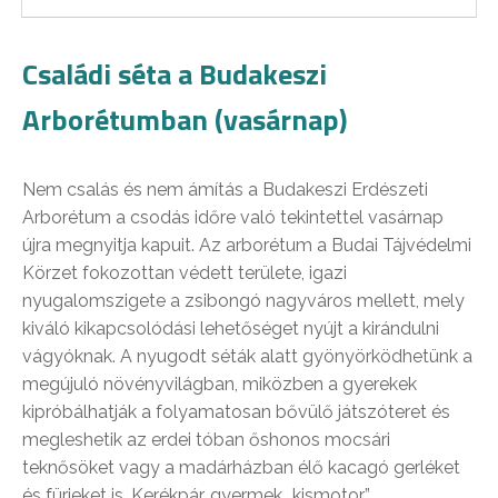
Családi séta a Budakeszi
Arborétumban (vasárnap)
Nem csalás és nem ámítás a Budakeszi Erdészeti
Arborétum a csodás időre való tekintettel vasárnap
újra megnyitja kapuit. Az arborétum a Budai Tájvédelmi
Körzet fokozottan védett területe, igazi
nyugalomszigete a zsibongó nagyváros mellett, mely
kiváló kikapcsolódási lehetőséget nyújt a kirándulni
vágyóknak. A nyugodt séták alatt gyönyörködhetünk a
megújuló növényvilágban, miközben a gyerekek
kipróbálhatják a folyamatosan bővülő játszóteret és
megleshetik az erdei tóban őshonos mocsári
teknősöket vagy a madárházban élő kacagó gerléket
és fürjeket is. Kerékpár, gyermek „kismotor”,