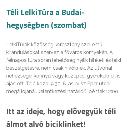
Téli LelkiTúra a Budai-
hegységben (szombat)
LelkiTúrák közösség keresztény szellemű
kirándulásokat szervez a főváros környékén. A
félnapos túra során lehetőség nyílik hitéleti és lelki
beszélgetésre, nem csak hívőknek. Az útvonal
nehézsége: könnyű vagy közepes, gyerekeknek is
ajánlott. Találkozó: 9:30, 8-as busz Eper utcai
megállójánál. Jelentkezési határidő: péntek 12:00
Itt az ideje, hogy elővegyük téli
álmot alvó biciklinket!