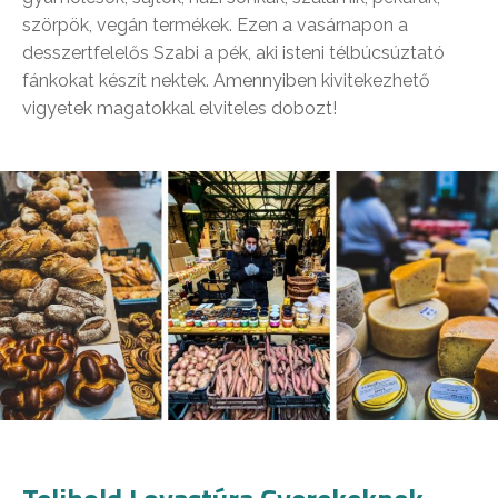
szörpök, vegán termékek. Ezen a vasárnapon a
desszertfelelős Szabi a pék, aki isteni télbúcsúztató
fánkokat készít nektek. Amennyiben kivitekezhető
vigyetek magatokkal elviteles dobozt!