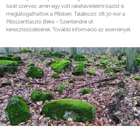
túrát szervez, amin egy volt rakétavédelmi bázist is
meglátogathattok a Pilisben. Találkozó: 08:30-kor a
Pilisszentlászló Béke – Szentendrei út
kereszteződésénél. További információ az eseményél.