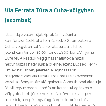
Via Ferrata Túra a Cuha-völgyben
(szombat)
Itt az ideje valami újat kipróbálni, kilépni a
komfortzónátokból a természetbe. Szombaton a
Cuha-völgyben két Via Ferrata túrára is lehet
jelentkezni Vinyén 10:00-kor és 13:00-kor a Vinye.hu
Büfénél. A kezdők végigmászhatjátok a hazai
hegymászás nagy alakjáról elnevezett Bucsek Henrik
Emlékutat, amely jelenleg a leghosszabb
magyarországi via ferrata. Izgalmas felszökéseken
vezet a könnyen járható gerincre. A vasútvonal alagútja
fölött egy meredek zárófalon keresztül egészen a
völgyoldal tetejére érheztek. A lejöveti rész izgalmas,
meredek, a végén egy függőleges letöréssel. Az
edzettebbek a szép és változatos sziklakörnyezetű,