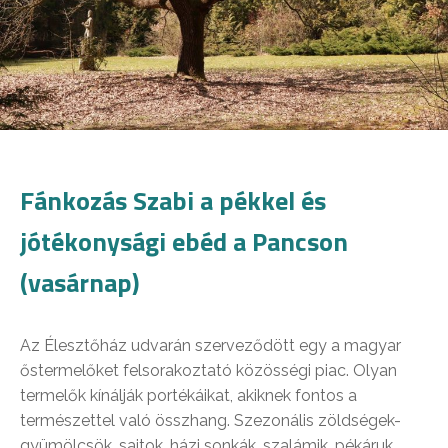
Fánkozás Szabi a pékkel és
jótékonysági ebéd a Pancson
(vasárnap)
Az Élesztőház udvarán szerveződött egy a magyar
őstermelőket felsorakoztató közösségi piac. Olyan
termelők kínálják portékáikat, akiknek fontos a
természettel való összhang. Szezonális zöldségek-
gyümölcsök, sajtok, házi sonkák, szalámik, pékáruk,