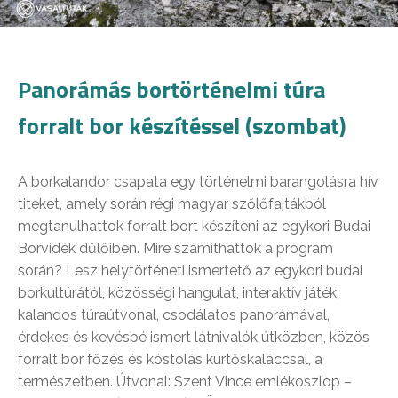
Panorámás bortörténelmi túra
forralt bor készítéssel (szombat)
A borkalandor csapata egy történelmi barangolásra hív
titeket, amely során régi magyar szőlőfajtákból
megtanulhattok forralt bort készíteni az egykori Budai
Borvidék dűlőiben. Mire számíthattok a program
során? Lesz helytörténeti ismertető az egykori budai
borkultúrától, közösségi hangulat, interaktív játék,
kalandos túraútvonal, csodálatos panorámával,
érdekes és kevésbé ismert látnivalók útközben, közös
forralt bor főzés és kóstolás kürtőskaláccsal, a
természetben. Útvonal: Szent Vince emlékoszlop –