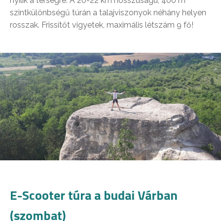
nyílik a térségre. A 20-22 km hosszúságú, 400 m
szintkülönbségű túrán a talajviszonyok néhány helyen
rosszak. Frissítőt vigyetek, maximális létszám 9 fő!
E-Scooter túra a budai Várban
(szombat)