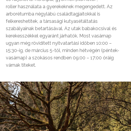
roller használata a gyerekeknek megengedett. Az
arborétumba négylábú családtagjaitokkal is
felkereshetitek, a társasági kutyasétáltatás
szabályainak betartásával. Az utak babakocsival és
kerekesszékkel egyaránt járhatók. Most vasárnap
ugyan még rövidített nyitvatartási időben 10:00 –
15:30-ig, de március 5-től, minden hétvégén (péntek-
vasárnap) a szokásos rendben 09:00 – 17:00 óráig
várnak titeket.