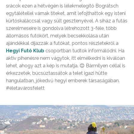
srácok ezen a hétvégén is lélekmelegítő Bográtsch
egytálétellel várnak titeket, amit lefojthattok egy isteni
kürtőskaláccsal vagy sült gesztenyével. A síház a futás
szerelmeseire is gondolva létrehozott 3-féle, több
állomásos futókört, melyek becsekkolása után
ajándékkal díjazzák a futókat, pontos részletekről a
Hegyi Futó Klub
csoportban tudtok informálódni. Ha
aktív pihenésre nem vágytok, itt elmélkedni is kiválóan
lehet, ahogy azt a kép is mutatja. 😊 Bármilyen céllal is
érkezzetek, búcsúztassátok a telet igazi hütte
hangulatban, jókedvű hegyi emberek társaságában.
#életavárosfelett