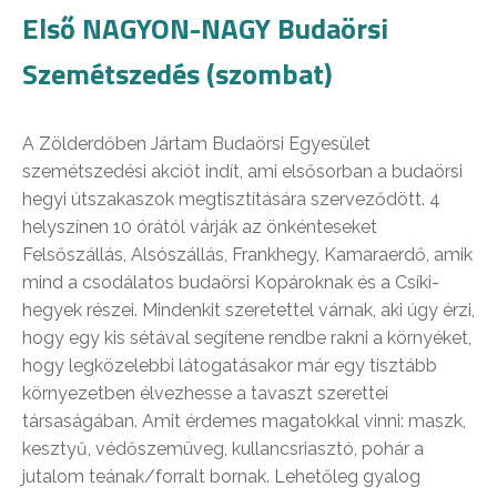
Első NAGYON-NAGY Budaörsi
Szemétszedés (szombat)
A Zölderdőben Jártam Budaörsi Egyesület
szemétszedési akciót indít, ami elsősorban a budaörsi
hegyi útszakaszok megtisztítására szerveződött. 4
helyszínen 10 órától várják az önkénteseket
Felsőszállás, Alsószállás, Frankhegy, Kamaraerdő, amik
mind a csodálatos budaörsi Kopároknak és a Csíki-
hegyek részei. Mindenkit szeretettel várnak, aki úgy érzi,
hogy egy kis sétával segítene rendbe rakni a környéket,
hogy legközelebbi látogatásakor már egy tisztább
környezetben élvezhesse a tavaszt szerettei
társaságában. Amit érdemes magatokkal vinni: maszk,
kesztyű, védőszemüveg, kullancsriasztó, pohár a
jutalom teának/forralt bornak. Lehetőleg gyalog