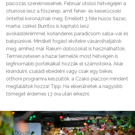
piacozás szerelmeseinek. Február utolsó hétvégéjén a
churrosé lesz a főszerep, amit fehér- és keserűcsoki
öntettel koronáznak meg. Emellett 3 féle húsos (lazac,
marha, csirke) Burritos is kapható lesz
avokádókrémmel, korianderes paradicsom salsa-val és
babpürével. Mindkét fogást elvitelre vásárolhatjátok
meg, amihez már Rakum dobozokat is használhattok.
Természetesen a hazai termelők most hétvégén is
legfinomabb portékáikat hozzák el számotokra. Akár
kirándulni, családi ebédelni vagy csak egy békés
otthoni programra készültök, a Czakó piaczon mindent
megtaláltok hozzá! Tipp: Ha elkerülnétek a nagyobb
tömeget érdemes 13 óra után érkezni.