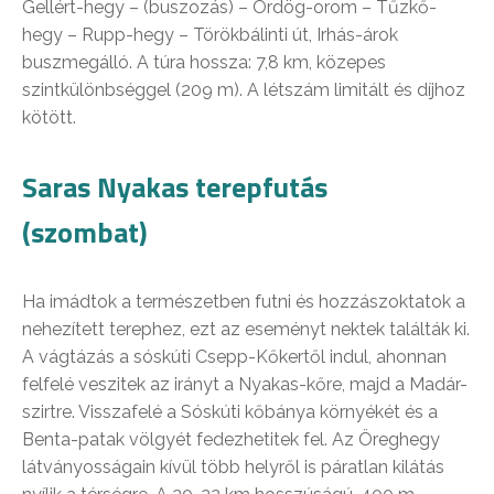
Gellért-hegy – (buszozás) – Ördög-orom – Tűzkő-
hegy – Rupp-hegy – Törökbálinti út, Irhás-árok
buszmegálló. A túra hossza: 7,8 km, közepes
szintkülönbséggel (209 m). A létszám limitált és díjhoz
kötött.
Saras Nyakas terepfutás
(szombat)
Ha imádtok a természetben futni és hozzászoktatok a
nehezített terephez, ezt az eseményt nektek találták ki.
A vágtázás a sóskúti Csepp-Kőkertől indul, ahonnan
felfelé veszitek az irányt a Nyakas-kőre, majd a Madár-
szirtre. Visszafelé a Sóskúti kőbánya környékét és a
Benta-patak völgyét fedezhetitek fel. Az Öreghegy
látványosságain kívül több helyről is páratlan kilátás