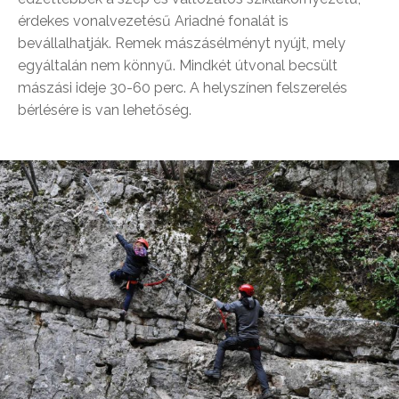
érdekes vonalvezetésű Ariadné fonalát is
bevállalhatják. Remek mászásélményt nyújt, mely
egyáltalán nem könnyű. Mindkét útvonal becsült
mászási ideje 30-60 perc. A helyszínen felszerelés
bérlésére is van lehetőség.