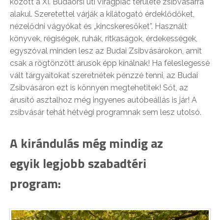
között a XI. Budaörsi úti Virágpiac területe zsibvásárrá
alakul. Szeretettel várják a kilátogató érdeklődőket,
nézelődni vágyókat és „kincskeresőket”. Használt
könyvek, régiségek, ruhák, ritkaságok, érdekességek,
egyszóval minden lesz az Budai Zsibvásárokon, amit
csak a rögtönzött árusok épp kínálnak! Ha feleslegessé
vált tárgyaitokat szeretnétek pénzzé tenni, az Budai
Zsibvásáron ezt is könnyen megtehetitek! Sőt, az
árusító asztalhoz még ingyenes autóbeállás is jár! A
zsibvásár tehát hétvégi programnak sem lesz utolsó.
A kirándulás még mindig az
egyik legjobb szabadtéri
program: