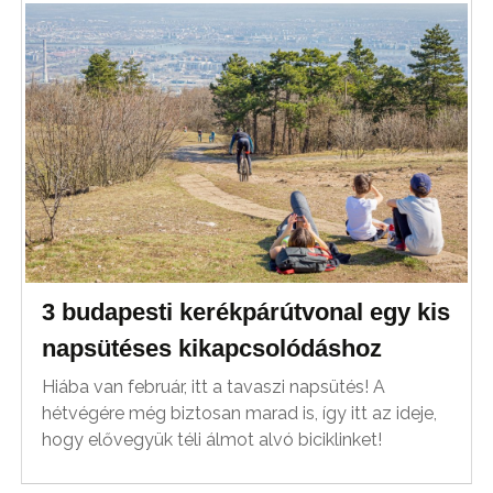
3 budapesti kerékpárútvonal egy kis
napsütéses kikapcsolódáshoz
Hiába van február, itt a tavaszi napsütés! A
hétvégére még biztosan marad is, így itt az ideje,
hogy elővegyük téli álmot alvó biciklinket!