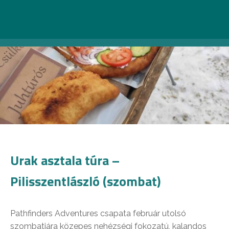
Urak asztala túra –
Pilisszentlászló (szombat)
Pathfinders Adventures csapata február utolsó
szombatjára közepes nehézségi fokozatú, kalandos