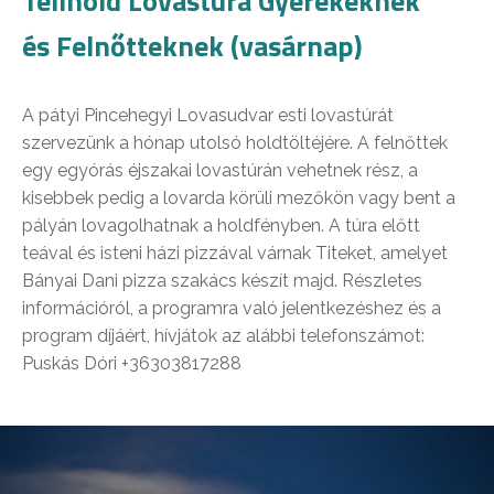
Telihold Lovastúra Gyerekeknek
és Felnőtteknek (vasárnap)
A pátyi Pincehegyi Lovasudvar esti lovastúrát
szervezünk a hónap utolsó holdtöltéjére. A felnőttek
egy egyórás éjszakai lovastúrán vehetnek rész, a
kisebbek pedig a lovarda körüli mezőkön vagy bent a
pályán lovagolhatnak a holdfényben. A túra előtt
teával és isteni házi pizzával várnak Titeket, amelyet
Bányai Dani pizza szakács készít majd. Részletes
információról, a programra való jelentkezéshez és a
program díjáért, hívjátok az alábbi telefonszámot:
Puskás Dóri +36303817288