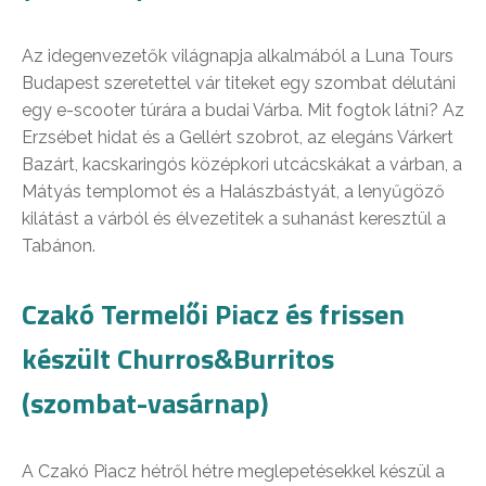
Az idegenvezetők világnapja alkalmából a Luna Tours
Budapest szeretettel vár titeket egy szombat délutáni
egy e-scooter túrára a budai Várba. Mit fogtok látni? Az
Erzsébet hidat és a Gellért szobrot, az elegáns Várkert
Bazárt, kacskaringós középkori utcácskákat a várban, a
Mátyás templomot és a Halászbástyát, a lenyűgöző
kilátást a várból és élvezetitek a suhanást keresztül a
Tabánon.
Czakó Termelői Piacz és frissen
készült Churros&Burritos
(szombat-vasárnap)
A Czakó Piacz hétről hétre meglepetésekkel készül a