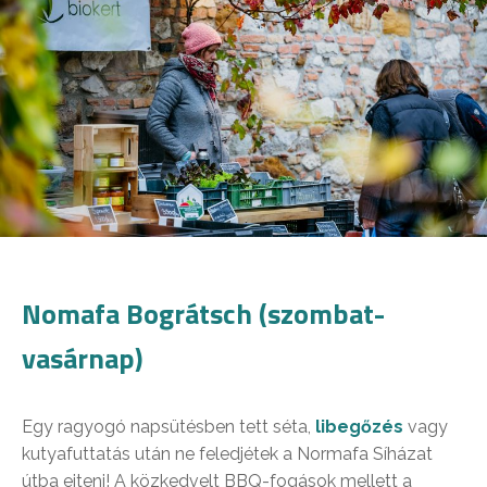
Nomafa Bográtsch (szombat-
vasárnap)
Egy ragyogó napsütésben tett séta,
libegőzés
vagy
kutyafuttatás után ne feledjétek a Normafa Síházat
útba ejteni! A közkedvelt BBQ-fogások mellett a