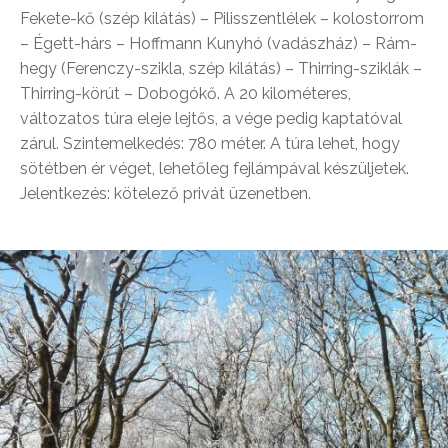
Fekete-kő (szép kilátás) – Pilisszentlélek – kolostorrom
– Égett-hárs – Hoffmann Kunyhó (vadászház) – Rám-
hegy (Ferenczy-szikla, szép kilátás) – Thirring-sziklák –
Thirring-körút – Dobogókő. A 20 kilométeres,
változatos túra eleje lejtős, a vége pedig kaptatóval
zárul. Szintemelkedés: 780 méter. A túra lehet, hogy
sötétben ér véget, lehetőleg fejlámpával készüljetek.
Jelentkezés: kötelező privát üzenetben.