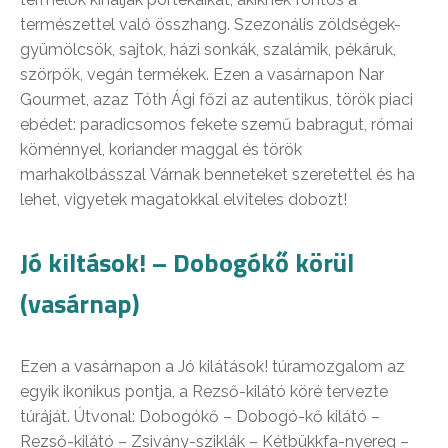
természettel való összhang. Szezonális zöldségek-
gyümölcsök, sajtok, házi sonkák, szalámik, pékáruk,
szörpök, vegán termékek. Ezen a vasárnapon Nar
Gourmet, azaz Tóth Ági főzi az autentikus, török piaci
ebédet: paradicsomos fekete szemű babragut, római
köménnyel, koriander maggal és török
marhakolbásszal Várnak benneteket szeretettel és ha
lehet, vigyetek magatokkal elviteles dobozt!
Jó kiltások! – Dobogókő körül
(vasárnap)
Ezen a vasárnapon a Jó kilátások! túramozgalom az
egyik ikonikus pontja, a Rezső-kilátó köré tervezte
túráját. Útvonal: Dobogókő – Dobogó-kő kilátó –
Rezső-kilátó – Zsivány-sziklák – Kétbükkfa-nyereg –