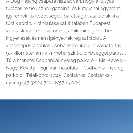
A Dog Hájking csapata hisz abban, hogy a kutyás
túrázás remek szűrő gazdinál és kutyusnál egyaránt,
így remek kis közösségek, barátságok alakulnak ki a
túráik során. Kirándulásaikat általában Budapest
vonzáskörzetébe szervezik, amik mindig esetben
ingyenesek és nem igényelnek regisztrációt. A
vasárnapi kirándulás Csobánkáról indul, a várható táv
9,3 kilométer, ami 431 méter szintkülönbséggel párosul.
Túra menete: Csobánkai-nyereg parkoló – Kis-Kevély –
Nagy-Kevély – Egri vár másolata – Csobánkai-nyereg
parkoló. Találkozó: 07:45, Csobánka, Csobánkai-
nyereg (47°38’24.7″N 18°57’19.0″E).