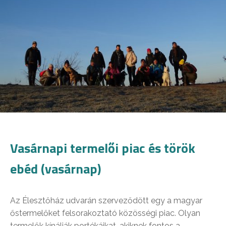
Vasárnapi termelői piac és török
ebéd (vasárnap)
Az Élesztőház udvarán szerveződött egy a magyar
őstermelőket felsorakoztató közösségi piac. Olyan
termelők kínálják portékáikat, akiknek fontos a