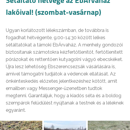
Sétáltató hétvége az EbÁrvaház
lakóival! (szombat-vasárnap)
Ugyan korlátozott lélekszámban, de továbbra is
fogadhat hétvégente, 9:00-14:30 között lelkes
sétáltatókat a tárnoki EbÁrvaház. A menhely gondozói
biztosítanak számotokra kézfertőtlenítőt, fertőtlenített
pórázokat és rettentően kutyagolni vágyó ebecskéket.
Újra lesz lehetőség Ebszerencsezsák vásárlására is,
amivel támogatni tudjátok a védencek ellátását. Az
önkénteskedés előzetes jelentkezéshez kötött, amit
emailben vagy Messenger-üzenetben tudtok
megtenni. Garantáljuk, hogy a kiadós séta és a boldog
szempárok felüdülést nyújtanak a testnek és a léleknek
egyaránt.