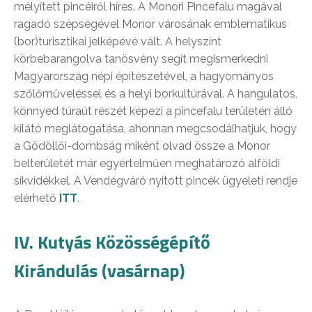
mélyített pincéiről híres. A Monori Pincefalu magával
ragadó szépségével Monor városának emblematikus
(bor)turisztikai jelképévé vált. A helyszínt
körbebarangolva tanösvény segít megismerkedni
Magyarország népi építészetével, a hagyományos
szőlőműveléssel és a helyi borkultúrával. A hangulatos,
könnyed túraút részét képezi a pincefalu területén álló
kilátó meglátogatása, ahonnan megcsodálhatjuk, hogy
a Gödöllői-dombság miként olvad össze a Monor
belterületét már egyértelműen meghatározó alföldi
síkvidékkel. A Vendégváró nyitott pincék ügyeleti rendje
elérhető
ITT
.
IV. Kutyás Közösségépítő
Kirándulás (vasárnap)