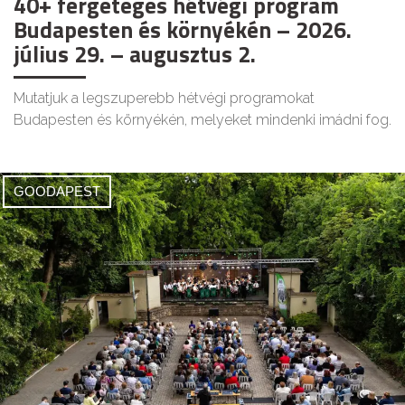
40+ fergeteges hétvégi program
Budapesten és környékén – 2026.
július 29. – augusztus 2.
Mutatjuk a legszuperebb hétvégi programokat
Budapesten és környékén, melyeket mindenki imádni fog.
GOODAPEST