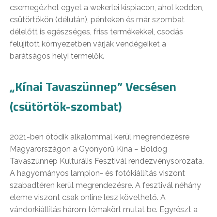
csemegézhet egyet a wekerlei kispiacon, ahol kedden,
csütörtökön (délután), pénteken és már szombat
délelőtt is egészséges, friss termékekkel, csodás
felújított környezetben várják vendégeiket a
barátságos helyi termelők.
„Kínai Tavaszünnep” Vecsésen
(csütörtök-szombat)
2021-ben ötödik alkalommal kerül megrendezésre
Magyarországon a Gyönyörű Kína − Boldog
Tavaszünnep Kulturális Fesztivál rendezvénysorozata.
A hagyományos lampion- és fotókiállítás viszont
szabadtéren kerül megrendezésre. A fesztivál néhány
eleme viszont csak online lesz követhető. A
vándorkiállítás három témakört mutat be. Egyrészt a