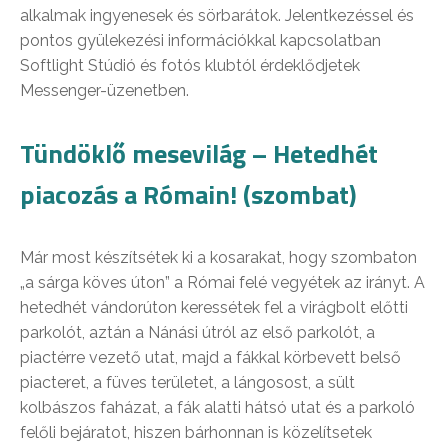
alkalmak ingyenesek és sörbarátok. Jelentkezéssel és
pontos gyülekezési információkkal kapcsolatban
Softlight Stúdió és fotós klubtól érdeklődjetek
Messenger-üzenetben.
Tündöklő mesevilág – Hetedhét
piacozás a Rómain! (szombat)
Már most készítsétek ki a kosarakat, hogy szombaton
„a sárga köves úton” a Római felé vegyétek az irányt. A
hetedhét vándorúton keressétek fel a virágbolt előtti
parkolót, aztán a Nánási útról az első parkolót, a
piactérre vezető utat, majd a fákkal körbevett belső
piacteret, a füves területet, a lángosost, a sült
kolbászos faházat, a fák alatti hátsó utat és a parkoló
felőli bejáratot, hiszen bárhonnan is közelítsetek