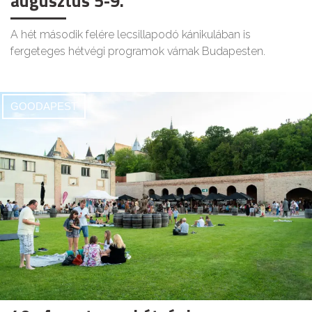
augusztus 5-9.
A hét második felére lecsillapodó kánikulában is
fergeteges hétvégi programok várnak Budapesten.
GOODAPEST