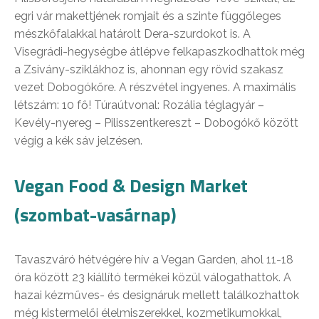
egri vár makettjének romjait és a szinte függőleges
mészkőfalakkal határolt Dera-szurdokot is. A
Visegrádi-hegységbe átlépve felkapaszkodhattok még
a Zsivány-sziklákhoz is, ahonnan egy rövid szakasz
vezet Dobogókőre. A részvétel ingyenes. A maximális
létszám: 10 fő! Túraútvonal: Rozália téglagyár –
Kevély-nyereg – Pilisszentkereszt – Dobogókő között
végig a kék sáv jelzésen.
Vegan Food & Design Market
(szombat-vasárnap)
Tavaszváró hétvégére hív a Vegan Garden, ahol 11-18
óra között 23 kiállító termékei közül válogathattok. A
hazai kézműves- és designáruk mellett találkozhattok
még kistermelői élelmiszerekkel, kozmetikumokkal,