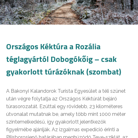
Országos Kéktúra a Rozália
téglagyártól Dobogókőig – csak
gyakorlott túrázóknak (szombat)
A Bakonyi Kalandorok Turista Egyesület a téli szünet
után végre folytatja az Országos Kéktúrát bejáró
túrasorozatát. Ezúttal egy rövidebb, 23 kilométeres
útvonalat mutatnak be, amely több mint 1000 méter
szintemelkedésű, így gyakorlott jelentkezők
figyelmébe ajánlják. Az izgalmas expedíció érinti a
Pilisborosjenő határában meghúzódó Teve-sziklát, az