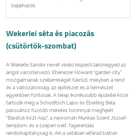
bejárhatók.
Wekerlei séta és piacozás
(csütörtök-szombat)
A Wekerle Sándor nevét viselő kispesti lakónegyed az
angol várostervező, Ebenezer Howard “garden city”
mozgalmának szellemiségét tükrözi, melyben a rend
és a változatosság, az építészet és a természet
egyenlően fontosak. A telep ikonikusabb épületei közé
tartozik még a Schoditsch Lajos és Éberling Béla
párosához fűződő méretes toronnyal megfejelt
“Barátok közt-ház”, a neoromán Munkás Szent József-
templom, és a szépen ívelt, fagerendás
rendőrkapitányság is. Aki a sétában elfárad bátran