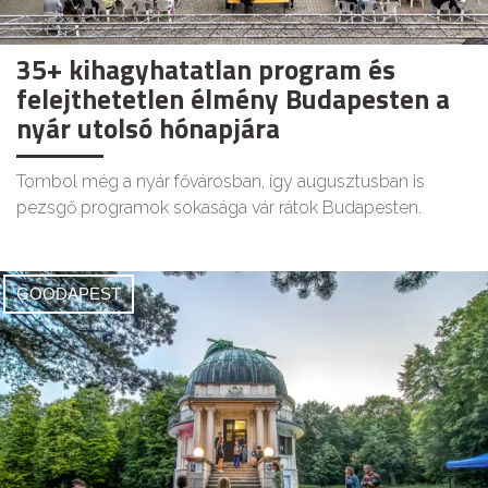
35+ kihagyhatatlan program és
felejthetetlen élmény Budapesten a
nyár utolsó hónapjára
Tombol még a nyár fővárosban, így augusztusban is
pezsgő programok sokasága vár rátok Budapesten.
GOODAPEST