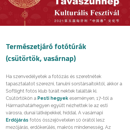
Természetjáró fotótúrák
(csütörtök, vasárnap)
Ha szenvedélyetek a fotózás és szeretnétek
tapasztalatot szerezni, tanulni sorstársaitoktól, akkor a
Softlight fotós klub túráit nektek találták ki.
Csütörtökön a
Pesti hegyek
eseményen, 17-tól a
Hármashatárhegyen együtt nézhettek le az esti
városra, dunai látképekkel, híddal. A vasárnapi
Erdőjárás
fotós összejövetelen 10 órától lesz
mezőjárás, erdőkerülés, makrós mindenesség. Az