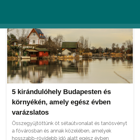
5 kirándulóhely Budapesten és
környékén, amely egész évben
varázslatos
Összegyűjtöttünk öt sétaútvonalat és tanösvényt
a fővárosban és annak közelében, amelyek
hosszabb-rövidebb idő alatt egész évben