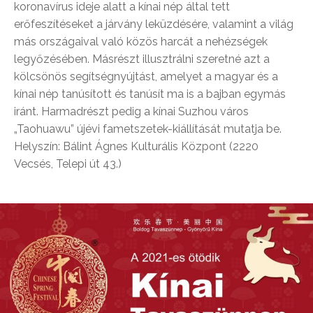
koronavírus ideje alatt a kínai nép által tett
erőfeszítéseket a járvány leküzdésére, valamint a világ
más országaival való közös harcát a nehézségek
legyőzésében. Másrészt illusztrálni szeretné azt a
kölcsönös segítségnyújtást, amelyet a magyar és a
kínai nép tanúsított és tanúsít ma is a bajban egymás
iránt. Harmadrészt pedig a kínai Suzhou város
„Taohuawu” újévi fametszetek-kiállítását mutatja be.
Helyszín: Bálint Ágnes Kulturális Központ (2220
Vecsés, Telepi út 43.)