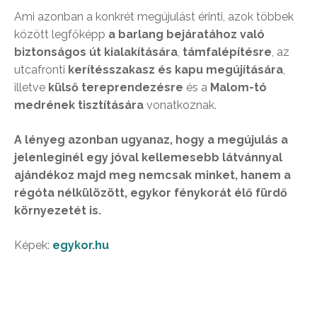
Ami azonban a konkrét megújulást érinti, azok többek
között legfőképp
a barlang bejáratához való
biztonságos út kialakítására
,
támfalépítésre
, az
utcafronti
kerítésszakasz és kapu megújítására
,
illetve
külső tereprendezésre
és a
Malom-tó
medrének tisztítására
vonatkoznak.
A lényeg azonban ugyanaz, hogy a megújulás a
jelenleginél egy jóval kellemesebb látvánnyal
ajándékoz majd meg nemcsak minket, hanem a
régóta nélkülözött, egykor fénykorát élő fürdő
környezetét is.
Képek:
egykor.hu