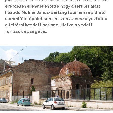
elrendelten ellehetetlenítette, hogy
a terület alatt
húzódó Molnár János-barlang fölé nem építhető
semmiféle épület sem, hiszen az veszélyeztetné
a feltárni kezdett barlang, illetve a védett
források épségét is.