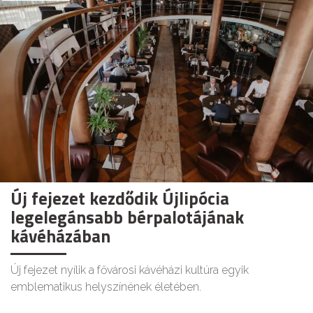
Új fejezet kezdődik Újlipócia
legelegánsabb bérpalotájának
kávéházában
Új fejezet nyílik a fővárosi kávéházi kultúra egyik
emblematikus helyszínének életében.