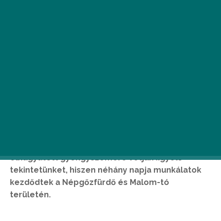
A Frankel Leó út egy elfeledett és mondhatni
elhagyatott gyöngyszemére vetjük figyelő
tekintetünket, hiszen néhány napja munkálatok
kezdődtek a Népgőzfürdő és Malom-tó
területén.