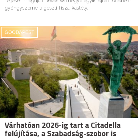
Teljesen megújult Békés vármegye egyik rejtett történelmi
gyöngyszeme, a geszti Tisza-kastély.
GOODAPEST
Várhatóan 2026-ig tart a Citadella
felújítása, a Szabadság-szobor is