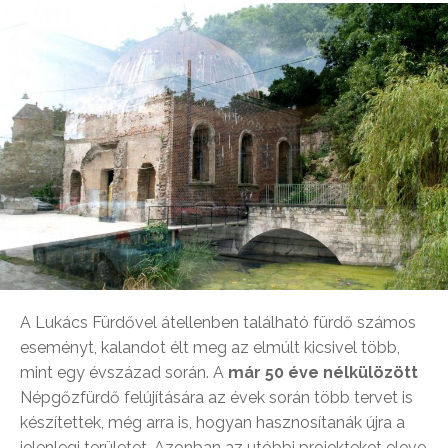
A Lukács Fürdővel átellenben található fürdő számos
eseményt, kalandot élt meg az elmúlt kicsivel több,
mint egy évszázad során. A
már 50 éve nélkülözött
Népgőzfürdő felújítására az évek során több tervet is
készítettek, még arra is, hogyan hasznosítanák újra a
jelenlegi területet. Azonban az utóbbi projekteket eleve