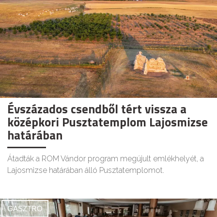
Évszázados csendből tért vissza a
középkori Pusztatemplom Lajosmizse
határában
Átadták a ROM Vándor program megújult emlékhelyét, a
Lajosmizse határában álló Pusztatemplomot.
GASZTRO