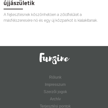
újjászületik
A fejlesztésnek köszönhetően a zöldfelület a
másfélszeresére nő és egy új közparkot is kialakítanak.
Rólunk
Impresszum
Szerzői jogok
Archív
Terjesztési pontok