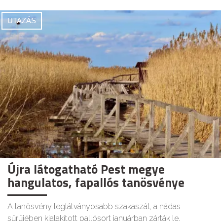
UTAZÁS
Újra látogatható Pest megye
hangulatos, fapallós tanösvénye
A tanösvény leglátványosabb szakaszát, a nádas
sűrűjében kialakított pallósort januárban zárták le.