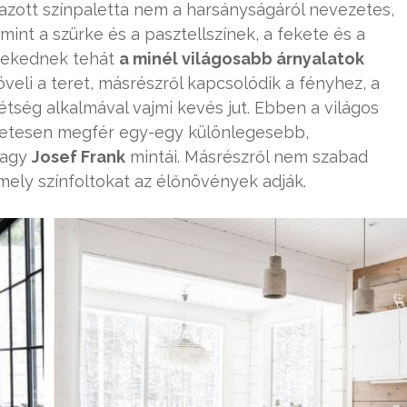
azott színpaletta nem a harsányságáról nevezetes,
int a szürke és a pasztellszínek, a fekete és a
örekednek tehát
a minél világosabb árnyalatok
növeli a teret, másrészről kapcsolódik a fényhez, a
étség alkalmával vajmi kevés jut. Ebben a világos
etesen megfér egy-egy különlegesebb,
agy
Josef Frank
mintái. Másrészről nem szabad
mely színfoltokat az élőnövények adják.