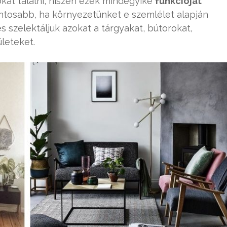
kat találni, hiszen ezek mindegyike
funkcióját
fontosabb, ha környezetünket e szemlélet alapján
s szelektáljuk azokat a tárgyakat, bútorokat,
ületeket.