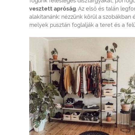
fogunk felesleges dísztárgyakat, porfogó
vesztett apróság
. Az első és talán leg
alakítanánk: nézzünk körül a szobákban é
melyek pusztán foglalják a teret és a fel