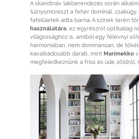
A skandináv lakberendezés során alkalm
túlnyomórészt a fehér dominál, csakúgy, m
fafelületek adta barna. A színek terén t
használatára
, ez egyrészről optikailag 
világossághoz is, amiből egy félévnyi söt
harmóniában, nem dominánsan, de tökél
kavalkádosabb darab, mint
Marimekko
v
megfeledkeznünk a friss és üde zöldről, 