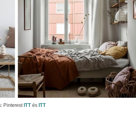
: Pinterest
ITT
és
ITT