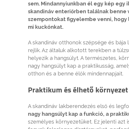
sem. Mindannyiunkban él egy kép egy il
skandináv enteriőrben találnak benne 
szempontokat figyelembe venni, hogy 
mi kuckónkat.
A skandináv otthonok szépsége és bája 
rejlik. Az általuk alkotott terekben a túl
helyezik a hangsúlyt. A természetes, kö
nagy hangsúlyt kap a praktikusság, amel
otthon és a benne élők mindennapjait.
Praktikum és élhető környezet
A skandináv lakberendezés első és legf
nagy hangsúlyt kap a funkció, a prakti
személyes környezetüket. Ez jelenti azt 