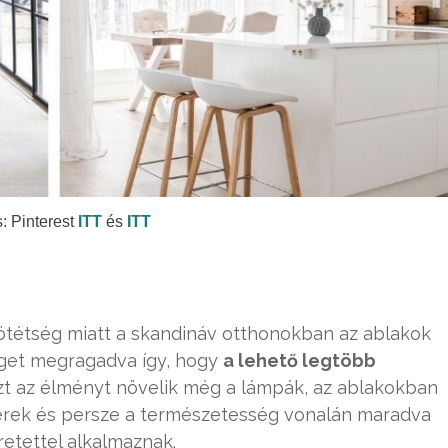
: Pinterest
ITT
és
ITT
ötétség miatt a skandináv otthonokban az ablakok
get megragadva így, hogy
a lehető legtöbb
Ezt az élményt növelik még a lámpák, az ablakokban
zérek és persze a természetesség vonalán maradva
retettel alkalmaznak.