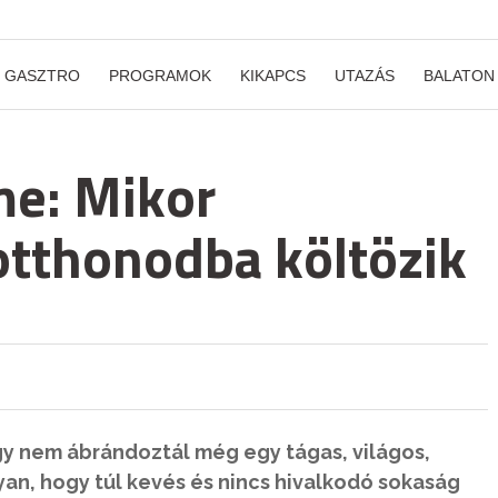
GASZTRO
PROGRAMOK
KIKAPCS
UTAZÁS
BALATON
me: Mikor
otthonodba költözik
y nem ábrándoztál még egy tágas, világos,
yan, hogy túl kevés és nincs hivalkodó sokaság