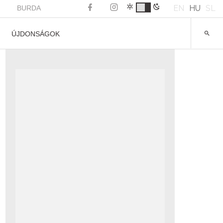
EN
HU
SL
BURDA
ÚJDONSÁGOK