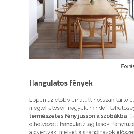
Forrás
Hangulatos fények
Éppen az előbb említett hosszan tartó s
meglehetősen nagyok, minden lehetősé
természetes fény jusson a szobákba
. 
elhelyezett hangulatvilágítások, fényfü
a gyertyák, melyet a skandinávok elősze