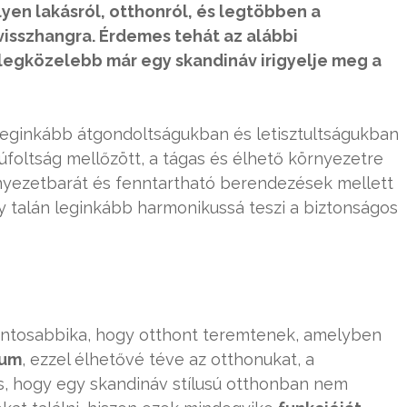
yen lakásról, otthonról, és legtöbben a
visszhangra. Érdemes tehát az alábbi
legközelebb már egy skandináv irigyelje meg a
leginkább átgondoltságukban és letisztultságukban
zsúfoltság mellőzött, a tágas és élhető környezetre
rnyezetbarát és fenntartható berendezések mellett
y talán leginkább harmonikussá teszi a biztonságos
ontosabbika, hogy otthont teremtenek, amelyben
kum
, ezzel élhetővé téve az otthonukat, a
is, hogy egy skandináv stílusú otthonban nem