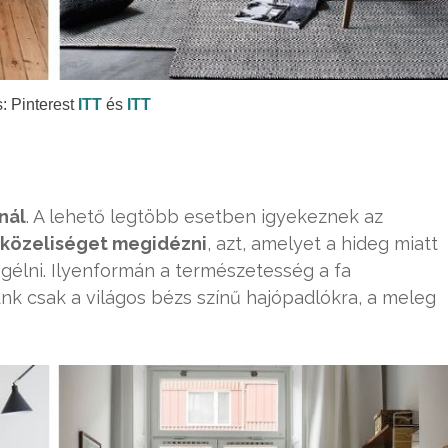
: Pinterest
ITT
és
ITT
nál
. A lehető legtöbb esetben igyekeznek az
közeliséget megidézni
, azt, amelyet a hideg miatt
élni. Ilyenformán a természetesség a fa
nk csak a világos bézs színű hajópadlókra, a meleg