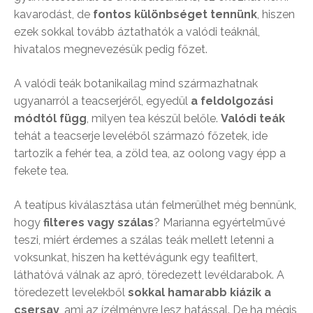
kavarodást, de
fontos különbséget tennünk
, hiszen
ezek sokkal tovább áztathatók a valódi teáknál,
hivatalos megnevezésük pedig főzet.
A valódi teák botanikailag mind származhatnak
ugyanarról a teacserjéről, egyedül
a feldolgozási
módtól függ
, milyen tea készül belőle.
Valódi teák
tehát a teacserje leveléből származó főzetek, ide
tartozik a fehér tea, a zöld tea, az oolong vagy épp a
fekete tea.
A teatípus kiválasztása után felmerülhet még bennünk,
hogy
filteres vagy szálas
? Marianna egyértelművé
teszi, miért érdemes a szálas teák mellett letenni a
voksunkat, hiszen ha kettévágunk egy teafiltert,
láthatóvá válnak az apró, töredezett levéldarabok. A
töredezett levelekből
sokkal hamarabb kiázik a
csersav
, ami az ízélményre lesz hatással. De ha mégis