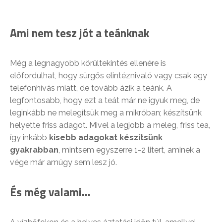
Ami nem tesz jót a teánknak
Még a legnagyobb körültekintés ellenére is
előfordulhat, hogy sürgős elintéznivaló vagy csak egy
telefonhívás miatt, de tovább ázik a teánk. A
legfontosabb, hogy ezt a teát már ne igyuk meg, de
leginkább ne melegítsük meg a mikróban; készítsünk
helyette friss adagot. Mivel a legjobb a meleg, friss tea,
így inkább
kisebb adagokat készítsünk
gyakrabban
, mintsem egyszerre 1-2 litert, aminek a
vége már amúgy sem lesz jó.
És még valami…