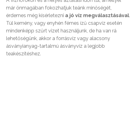
A vízhőfokon és a helyes áztatási időn túl, amellyel
már önmagában fokozhatjuk teánk minőségét,
érdemes még kísérletezni
a jó víz megválasztásával
.
Túl kemény, vagy enyhén fémes ízű csapvíz esetén
mindenképp szűrt vizet használjunk, de ha van rá
lehetőségünk, akkor a forrásvíz vagy alacsony
ásványianyag-tartalmú ásványvíz a legjobb
teakészítéshez.