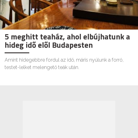
5 meghitt teaház, ahol elbújhatunk a
hideg idő elől Budapesten
Amint hidegebbre fordul az idő, máris nyúlunk a forró,
testet-lelket melengető teák után.