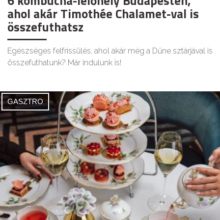
6 kombucha-lelőhely Budapesten,
ahol akár Timothée Chalamet-val is
összefuthatsz
Egészséges felfrissülés, ahol akár még a Dűne sztárjával is
összefuthatunk? Már indulunk is!
GASZTRO