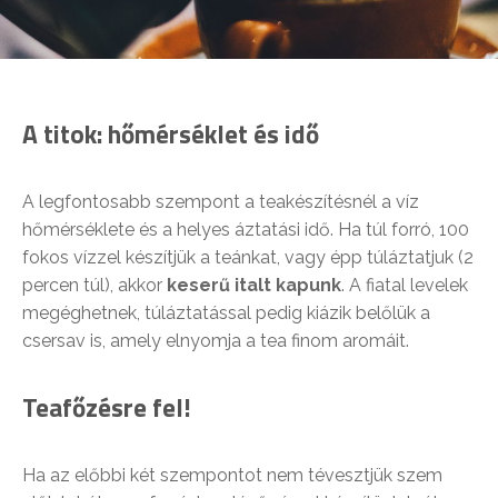
A titok: hőmérséklet és idő
A legfontosabb szempont a teakészítésnél a víz
hőmérséklete és a helyes áztatási idő. Ha túl forró, 100
fokos vízzel készítjük a teánkat, vagy épp túláztatjuk (2
percen túl), akkor
keserű italt kapunk
. A fiatal levelek
megéghetnek, túláztatással pedig kiázik belőlük a
csersav is, amely elnyomja a tea finom aromáit.
Teafőzésre fel!
Ha az előbbi két szempontot nem tévesztjük szem