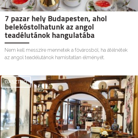
7 pazar hely Budapesten, ahol
belekóstolhatunk az angol
teadélutánok hangulatába
Nem kell messzire mennetek a fővárosból, ha átélnétek
az angol teadélutánok hamisítatlan élményét.
GASZTRO