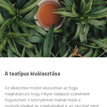
A teatípus kiválasztása
Az elkészítési módot elsősorban az fogja
meghatározni, hogy milyen teatípust szeretnénk
fogyasztani. A köznyelvben teának hívjuk a
gyümölcsteákat és a herbateákat is, ez okozhat némi