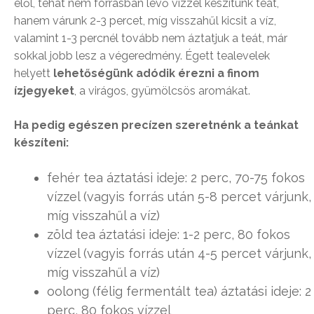
elől, tehát nem forrásban lévő vízzel készítünk teát,
hanem várunk 2-3 percet, míg visszahűl kicsit a víz,
valamint 1-3 percnél tovább nem áztatjuk a teát, már
sokkal jobb lesz a végeredmény. Égett tealevelek
helyett
lehetőségünk adódik érezni a finom
ízjegyeket
, a virágos, gyümölcsös aromákat.
Ha pedig egészen precízen szeretnénk a teánkat
készíteni:
fehér tea áztatási ideje: 2 perc, 70-75 fokos
vízzel (vagyis forrás után 5-8 percet várjunk,
míg visszahűl a víz)
zöld tea áztatási ideje: 1-2 perc, 80 fokos
vízzel (vagyis forrás után 4-5 percet várjunk,
míg visszahűl a víz)
oolong (félig fermentált tea) áztatási ideje: 2
perc, 80 fokos vízzel