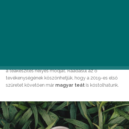
A
Kamélia kert
tulajdonosa, Marianna volt az első
Magyarországon, aki teatermesztésbe kezdett.
Kertészmérnökként először a borok világába
csöppent, Londonban töltött évei alatt azonban a
borkóstolókat teakóstolókra cserélte. A teáról való
ismereteit mind
teamesterektől tanulta
,
folyamatosan megújuló tudása teszi hitelessé azt, amit
valójában képvisel: nem márkákat, teatípusokat, hanem
a teakészítés helyes módját. Ráadásul az ő
tevékenységének köszönhetjük, hogy a 2019-es első
szüretet követően már
magyar teát
is kóstolhatunk.