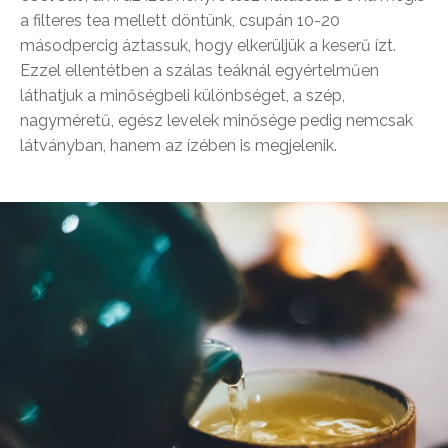
a filteres tea mellett döntünk, csupán 10-20
másodpercig áztassuk, hogy elkerüljük a keserű ízt.
Ezzel ellentétben a szálas teáknál egyértelműen
láthatjuk a minőségbeli különbséget, a szép,
nagyméretű, egész levelek minősége pedig nemcsak
látványban, hanem az ízében is megjelenik.