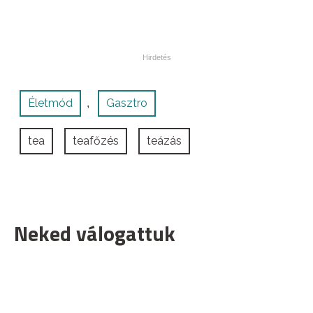
Életmód
Gasztro
,
tea
teafőzés
teázás
Neked válogattuk