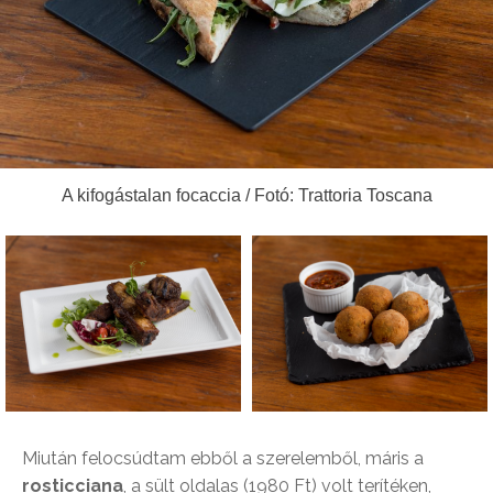
A kifogástalan focaccia / Fotó: Trattoria Toscana
Miután felocsúdtam ebből a szerelemből, máris a
rosticciana
, a sült oldalas (1980 Ft) volt terítéken,