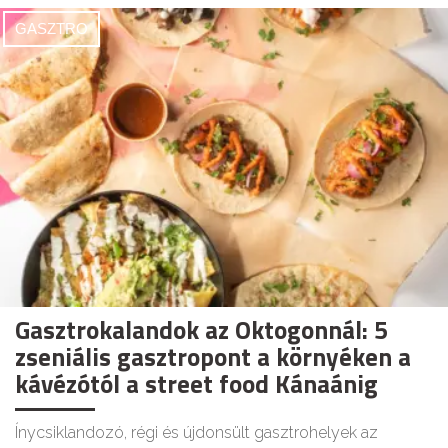
GASZTRO
Gasztrokalandok az Oktogonnál: 5
zseniális gasztropont a környéken a
kávézótól a street food Kánaánig
Ínycsiklandozó, régi és újdonsült gasztrohelyek az