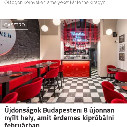
Oktogon környékén, amelyeket kár lenne kihagyni.
GASZTRO
Újdonságok Budapesten: 8 újonnan
nyílt hely, amit érdemes kipróbálni
februárban