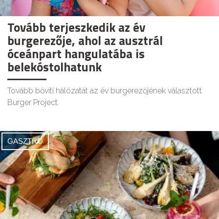
Tovább terjeszkedik az év
burgerezője, ahol az ausztrál
óceánpart hangulatába is
belekóstolhatunk
Tovább bővíti hálózatát az év burgerezőjének választott
Burger Project.
GASZTRO