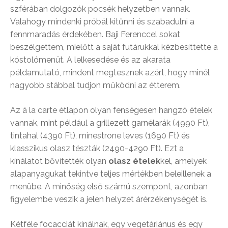
szférában dolgozók pocsék helyzetben vannak.
Valahogy mindenki próbál kitűnni és szabadulni a
fennmaradás érdekében. Baji Ferenccel sokat
beszélgettem, mielőtt a saját futárukkal kézbesíttette a
kóstolómenüt. A lelkesedése és az akarata
példamutató, mindent megtesznek azért, hogy minél
nagyobb stábbal tudjon működni az étterem.
Az á la carte étlapon olyan fenségesen hangzó ételek
vannak, mint például a grillezett garnélarák (4990 Ft),
tintahal (4390 Ft), minestrone leves (1690 Ft) és
klasszikus olasz tészták (2490-4290 Ft). Ezt a
kínálatot bővítették olyan
olasz ételek
kel, amelyek
alapanyagukat tekintve teljes mértékben beleillenek a
menübe. A minőség első számú szempont, azonban
figyelembe veszik a jelen helyzet árérzékenységét is.
Kétféle focacciát kínálnak, egy vegetáriánus és egy