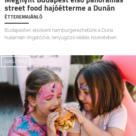
street food hajóétterme a Dunán
ÉTTEREMAJÁNLÓ
Budapesten elsőként hamburgerezhetünk a Duna
hullámain ringatózva, lenyűgöző kilátás kíséretében.
GASZTRO