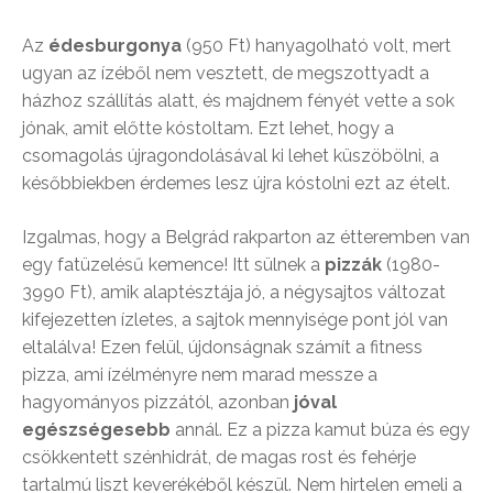
Az
édesburgonya
(950 Ft) hanyagolható volt, mert
ugyan az ízéből nem vesztett, de megszottyadt a
házhoz szállítás alatt, és majdnem fényét vette a sok
jónak, amit előtte kóstoltam. Ezt lehet, hogy a
csomagolás újragondolásával ki lehet küszöbölni, a
későbbiekben érdemes lesz újra kóstolni ezt az ételt.
Izgalmas, hogy a Belgrád rakparton az étteremben van
egy fatüzelésű kemence! Itt sülnek a
pizzák
(1980-
3990 Ft), amik alaptésztája jó, a négysajtos változat
kifejezetten ízletes, a sajtok mennyisége pont jól van
eltalálva! Ezen felül, újdonságnak számít a fitness
pizza, ami ízélményre nem marad messze a
hagyományos pizzától, azonban
jóval
egészségesebb
annál. Ez a pizza kamut búza és egy
csökkentett szénhidrát, de magas rost és fehérje
tartalmú liszt keverékéből készül. Nem hirtelen emeli a