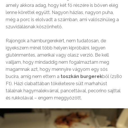
amely akkora adag, hogy két fő részére is bőven elég
lenne körettel együtt. Nagyon házias, nagyon puha,
még a porc is elolvadt a számban, ami valószínűleg a
szuvidálásnak köszönhető.
Rajongok a hamburgerekért, nem tudatosan, de
igyekszem minél több helyen kipróbálni, legyen
gluténmentes, amerikai vagy olasz verzió. Be kell
valljam, hogy mindaddig nem fogalmaztam meg
magamnak azt, hogy mennyire vágyom egy sós
bucira, amíg nem ettem a
toszkán burgerek
ből (2180
Ft). Házi ciabattában tökéletesre sült marhahúst
tálalnak hagymalekvárral, pancettával, pecorino sajttal
és rukkolával – engem meggyőzött.