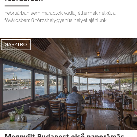
Februárban sem maradtok vadiúj éttermek nélkül a
fővárosban: 8 törzshelygyanús helyet ajánlunk.
GASZTRO
Megnyílt Budapest első panorámás