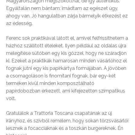
Magyarországon megszokottnál, de így autentikus.
Egyáltalán nem bántam: imádtam az egészet úgy,
ahogy van. Jó hangulatban zárja bármelyik étkezést ez
az édesség.
Ferenc sok praktikával látott el, amivel felfrissíthetem a
házhoz szállított ételeket. Ilyen például az oldalas újra
melegítése sütőben egy kis gőzzel, hogy ne száradjon
ki. Ezeket a praktikák hamarosan minden vásárlóhoz el
fognak jutni egy kis papírkártya formájában. A jövőben
a csomagoláson is finomítani fognak, bár egy-két
terméken kívül minden komposztálható
papírdobozban érkezett, ami kifejezetten szimpatikus
volt.
Gratulálok a Trattoria Toscana csapatának az új
irányhoz, és szívből remélem, hogy sokan törzsvásárlói
lesznek a focacciáknak és a toszkán burgereknek. Én