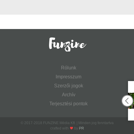
Rólunk
Impresszum
Szerzői jogok
Archív
Terjesztési pontok
© 2017-2018 FUNZINE Média Kft. | Minden jog fenntartva
crafted with
by
PR