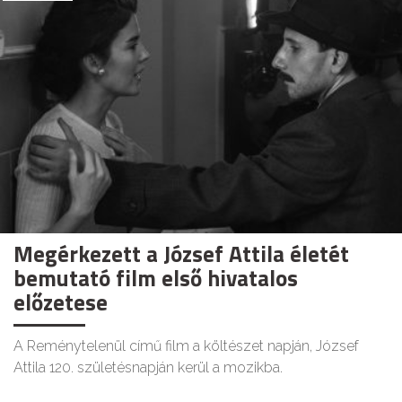
Megérkezett a József Attila életét
bemutató film első hivatalos
előzetese
A Reménytelenül című film a költészet napján, József
Attila 120. születésnapján kerül a mozikba.