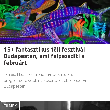
15+ fantasztikus téli fesztivál
Budapesten, ami felpezsdíti a
februárt
Fantasztikus gasztronómiai és kulturális
programsorozatok részesei lehettek februárban
Budapesten.
FILMEK