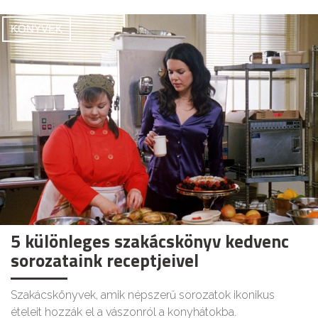
KÖNYVEK
5 különleges szakácskönyv kedvenc
sorozataink receptjeivel
Szakácskönyvek, amik népszerű sorozatok ikonikus
ételeit hozzák el a vászonról a konyhátokba.