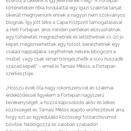
ezentúl a cikkeink is így jelennének meg? A Fortepan
történetében ritka fordulattal egy igazi szakmai társat
sikerült megnyernünk ennek a nagyon nem szokványos
blognak. Így jött létre a Capa Központ támogatásával
a Heti Fortepan, ahol minden pénteken elolvashatnak
egy történetet, megnézhetnek és letölthetnek 10-20 jó
képet, megismerhetnek egy fotóst, benézhetnek egy
család nappalijába, segíthetnek nekünk kibogozni a
múltat, vagy csak simán böngészhetik a sűrű huszadik
század képeit” – emeli ki Tamási Miklós, a Fortepan
szerkesztője.
„Hosszú évek óta nagy rokonszenvvel és szakmai
érdeklődéssel figyelem a Fortepan nagyszerű
tevékenységét, a hozzá kapcsolódó aktív és lelkes
közösséget és Tamási Miklós alapító erőfeszítését arra,
hogy ezt az egyedülálló közösségi fotóarchívumot
bővítse, feldolgozza és valóban szabadon