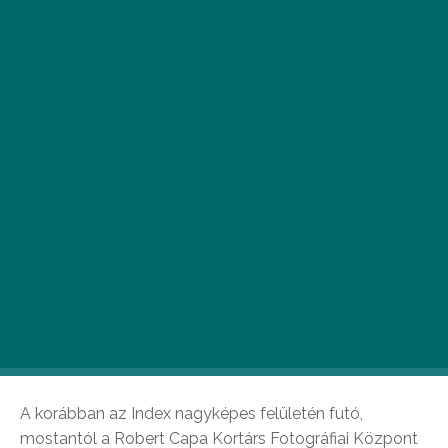
A Fortepan és a Capa Központ szakmai
együttműködésében, Heti Fortepan címmel indul
újra a Fortepan képes sorozata. A cikkeket
szeptember 18-tól minden péntek délelőtt a
hetifortepan.capacenter.hu címen publikálják. A
blog anyagai forrásmegjelöléssel szabadon
átvehetők lesznek.
A korábban az Index nagyképes felületén futó,
mostantól a Robert Capa Kortárs Fotográfiai Központ