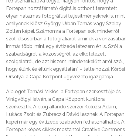
felhasználhatóvá tegye. Nagyon fontos, hogy a
Fortepan hozzáférhető digitális otthont teremtett
olyan hatalmas fotográfusi teljesítményeknek is, mint
amilyenek Klösz György, Urbán Tamás vagy Szalay
Zoltán képei. Számomra a Fortepan sok mindenről
szól, elsősorban a fotográfiáról, aminek a vonzásában
immár több, mint egy évtizede létezem én is. Szól a
szabadságról, a közösségről, az elkötelezett
szolgálatról, de azt hiszem, mindenekelőtt arról szól,
hogy élünk és éltünk egyáltalán” – tette hozzá Kőrösi
Orsolya, a Capa Központ ügyvezető igazgatója.
A blogot Tamási Miklós, a Fortepan szerkesztője és
Virágvölgyi István, a Capa Központ kurátora
szerkesztik. A blog állandó szerzői Kolozsi Ádám,
Lukács Zsolt és Zubreczki Dávid lesznek. A Fortepan
képei már egy évtizede szabadon felhasználhatók. A
Fortepan képes cikkek mostantól Creative Commons