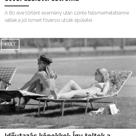
A 80 éve történt esemény után szinte felismerhetetlenné
váltak a jól ismert fővárosi utcák épületei.
KULT
Időutazás képekkel: Így teltek a