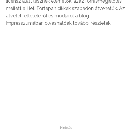
licensz alatt lesznek elérhetők, azaz forrásmegjelölés
mellett a Heti Fortepan cikkek szabadon átvehetők. Az
átvétel feltételeiről és módjáról a blog
impresszumában olvashatóak további részletek.