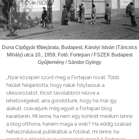
Duna Cipőgyár főbejárata, Budapest, Károlyi István (Táncsics
Mihály) utca 10., 1959, Fotó: Fortepan / FSZEK Budapest
Gyűjtemény / Sándor György
„Nyár közepén szűnt meg a Fortepan rovat. Több
felület felajánlotta, hogy náluk folytassuk a
cikksorozatot. Kicsit távolabbról nézve a
lehetőségeket, arra gondoltunk, hogy ha már így
alakult, csavarjunk még egyet a Fortepan blog
karakterén. Mi lenne, ha nem egy konkrét médium lenne
a blog otthona, hanem maga a web? Ha eddig szabad
felhasználással publikáltuk a fotókat, mi lenne, ha