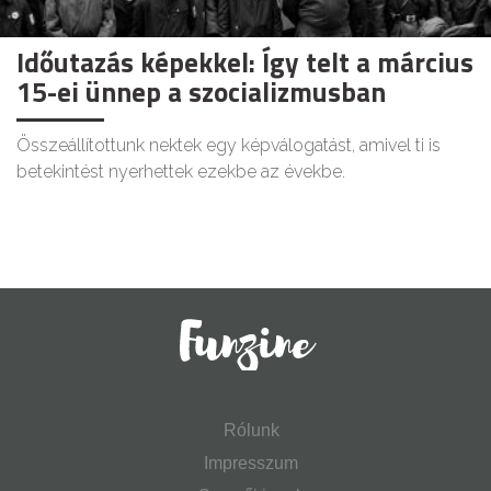
Időutazás képekkel: Így telt a március
15-ei ünnep a szocializmusban
Összeállítottunk nektek egy képválogatást, amivel ti is
betekintést nyerhettek ezekbe az évekbe.
Rólunk
Impresszum