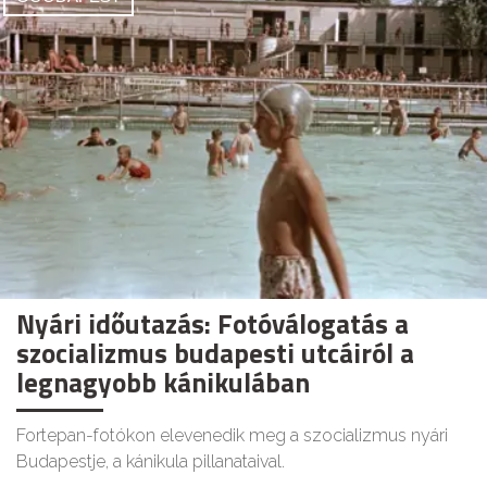
Nyári időutazás: Fotóválogatás a
szocializmus budapesti utcáiról a
legnagyobb kánikulában
Fortepan-fotókon elevenedik meg a szocializmus nyári
Budapestje, a kánikula pillanataival.