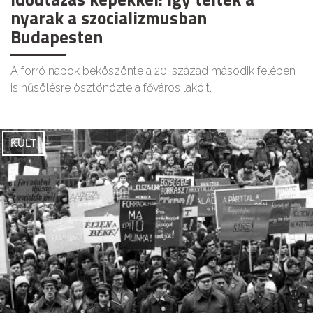
nyarak a szocializmusban
Budapesten
A forró napok beköszönte a 20. század második felében
is hűsölésre ösztönözte a főváros lakóit.
KULT