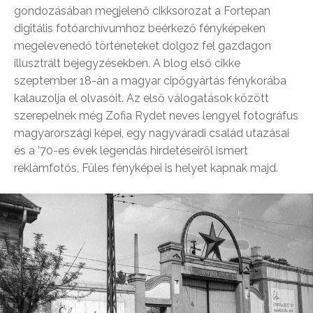
gondozásában megjelenő cikksorozat a Fortepan
digitális fotóarchívumhoz beérkező fényképeken
megelevenedő történeteket dolgoz fel gazdagon
illusztrált bejegyzésekben. A blog első cikke
szeptember 18-án a magyar cipőgyártás fénykorába
kalauzolja el olvasóit. Az első válogatások között
szerepelnek még Zofia Rydet neves lengyel fotográfus
magyarországi képei, egy nagyváradi család utazásai
és a ’70-es évek legendás hirdetéseiről ismert
reklámfotós, Füles fényképei is helyet kapnak majd.