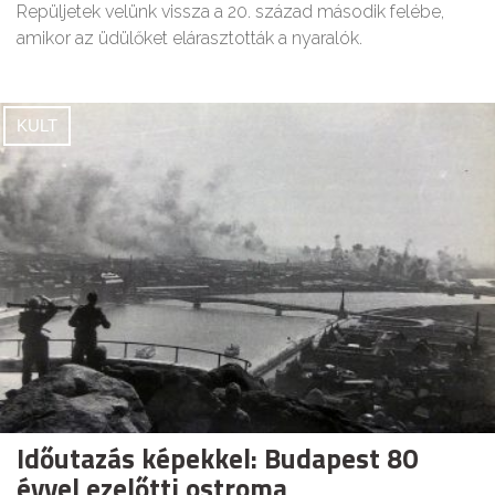
Repüljetek velünk vissza a 20. század második felébe,
amikor az üdülőket elárasztották a nyaralók.
KULT
Időutazás képekkel: Budapest 80
évvel ezelőtti ostroma