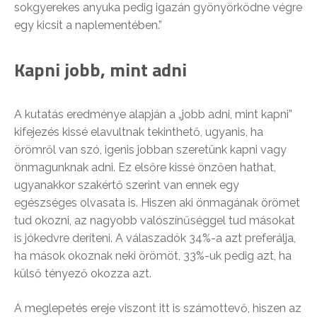
sokgyerekes anyuka pedig igazán gyönyörködne végre
egy kicsit a naplementében.”
Kapni jobb, mint adni
A kutatás eredménye alapján a „jobb adni, mint kapni”
kifejezés kissé elavultnak tekinthető, ugyanis, ha
örömről van szó, igenis jobban szeretünk kapni vagy
önmagunknak adni. Ez elsőre kissé önzően hathat,
ugyanakkor szakértő szerint van ennek egy
egészséges olvasata is. Hiszen aki önmagának örömet
tud okozni, az nagyobb valószínűséggel tud másokat
is jókedvre deríteni. A válaszadók 34%-a azt preferálja,
ha mások okoznak neki örömöt, 33%-uk pedig azt, ha
külső tényező okozza azt.
A meglepetés ereje viszont itt is számottevő, hiszen az