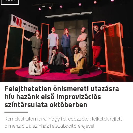
Felejthetetlen önismereti utazásra
hív hazánk első improvizációs
színtársulata októberben
Remek alkalom arra, hogy felfedezzétek lelketek rejtett
dimenzióit, a színház felszabadító erejével.