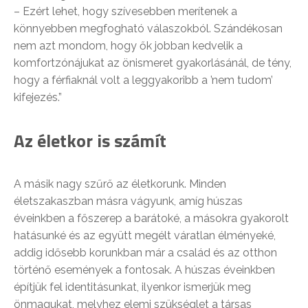
– Ezért lehet, hogy szívesebben merítenek a
könnyebben megfogható válaszokból. Szándékosan
nem azt mondom, hogy ők jobban kedvelik a
komfortzónájukat az önismeret gyakorlásánál, de tény,
hogy a férfiaknál volt a leggyakoribb a ’nem tudom’
kifejezés.”
Az életkor is számít
A másik nagy szűrő az életkorunk. Minden
életszakaszban másra vágyunk, amíg húszas
éveinkben a főszerep a barátoké, a másokra gyakorolt
hatásunké és az együtt megélt váratlan élményeké,
addig idősebb korunkban már a család és az otthon
történő események a fontosak. A húszas éveinkben
építjük fel identitásunkat, ilyenkor ismerjük meg
önmagukat, melyhez elemi szükséglet a társas