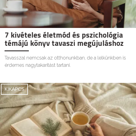
7 kivételes életmód és pszichológia
témájú könyv tavaszi megújuláshoz
Tavasszal nemcsak az otthonunkban, de a lelkünkben is
érdemes nagytakarítást tartani.
KIKAPCS