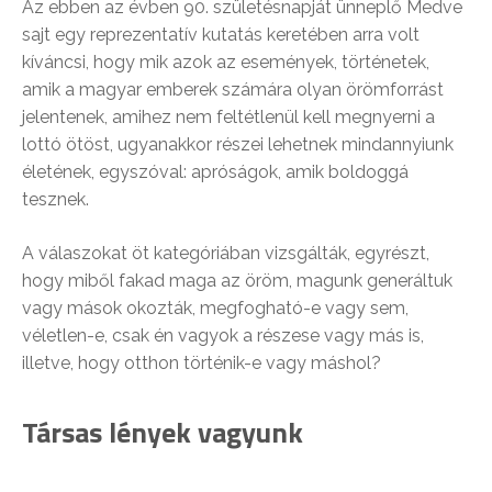
Az ebben az évben 90. születésnapját ünneplő Medve
sajt egy reprezentatív kutatás keretében arra volt
kíváncsi, hogy mik azok az események, történetek,
amik a magyar emberek számára olyan örömforrást
jelentenek, amihez nem feltétlenül kell megnyerni a
lottó ötöst, ugyanakkor részei lehetnek mindannyiunk
életének, egyszóval: apróságok, amik boldoggá
tesznek.
A válaszokat öt kategóriában vizsgálták, egyrészt,
hogy miből fakad maga az öröm, magunk generáltuk
vagy mások okozták, megfogható-e vagy sem,
véletlen-e, csak én vagyok a részese vagy más is,
illetve, hogy otthon történik-e vagy máshol?
Társas lények vagyunk