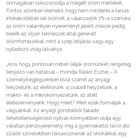
önmagában sokszorosítja a megélt öröm mértékét.
Fontos azonban kiemelni, hogy nem mindenki a társas
interakciókban leli örömét, a válaszadók 7%-a számára
az öröm valamilyen nyereményt jelent, mások pedig
beérik az olyan természet által generált
örömforrásokkal, mint a szép időjárás vagy egy
nyiladozó virág látványa.
„Arra, hogy pontosan miben leljük örömünket, rengeteg
tényező van hatással – mondja Ráskó Eszter. – A
személyiségjegyeinken kívül számít az anyagi
helyzetünk, az életkorunk, a családi helyzetünk, a
makro- és a mikrokörnyezetünk, az átélt
életeseményeink. Hogy miért? Mert ezek formálják a
vágyainkat. Az anyagi gondokból fakadó
tehetetlenségérzést nyilván könnyebben oldja egy
váratlan pénznyeremény, míg a gyermekeitől távol élő
szülők szívesebben társasoznának az unokákkal, egy