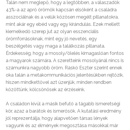
Talán nem meglepő, hogy a legtöbben, a válaszadók
43%-a az apró örömök kapcsán elsőként a családra
asszociálnak és a velük közösen megélt pillanatokra,
mint akár egy ebéd vagy egy kirándulás. Ezek mellett
kiemelkedő szerep jut az olyan esszenciális
örömforrásoknak, mint egy jó nevetés, egy
beszélgetés vagy maga a találkozás pillanata.
Érdekesség, hogy a mosoly/ölelés kimagaslóan fontos
a magyarok számára. A szeretteink mosolyánál nincs is
számunkra nagyobb öröm. Ráskó Eszter szerint ennek
oka talán a metakommunikációs jelentésükben rejtőzik,
hiszen mindkettővel azt üzenjük, minden rendben
közöttünk, kölcsönösek az érzéseink.
A családon kívül a másik befutó a tágabb ismeretségi
kör, azaz a barátok és ismerősök. A kutatási eredmény
jól reprezentálja, hogy alapvetően társas lények
vagyunk és az élmények megosztása másokkal már