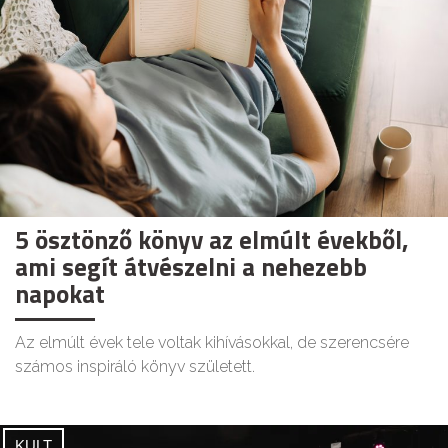
5 ösztönző könyv az elmúlt évekből,
ami segít átvészelni a nehezebb
napokat
Az elmúlt évek tele voltak kihívásokkal, de szerencsére
számos inspiráló könyv született.
KULT