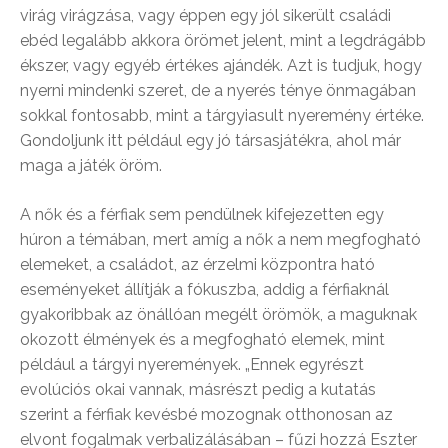
virág virágzása, vagy éppen egy jól sikerült családi
ebéd legalább akkora örömet jelent, mint a legdrágább
ékszer, vagy egyéb értékes ajándék. Azt is tudjuk, hogy
nyerni mindenki szeret, de a nyerés ténye önmagában
sokkal fontosabb, mint a tárgyiasult nyeremény értéke.
Gondoljunk itt például egy jó társasjátékra, ahol már
maga a játék öröm.
A nők és a férfiak sem pendülnek kifejezetten egy
húron a témában, mert amíg a nők a nem megfogható
elemeket, a családot, az érzelmi központra ható
eseményeket állítják a fókuszba, addig a férfiaknál
gyakoribbak az önállóan megélt örömök, a maguknak
okozott élmények és a megfogható elemek, mint
például a tárgyi nyeremények. „Ennek egyrészt
evolúciós okai vannak, másrészt pedig a kutatás
szerint a férfiak kevésbé mozognak otthonosan az
elvont fogalmak verbalizálásában – fűzi hozzá Eszter