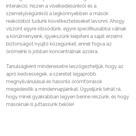
interakció, hiszen a viselkedésünkről és a
személyiségünkről a legkönnyebben a mások
reakcióiból tudunk következtetéseket levonni. Ahogy
viszont egyre idősödünk, egyre specifikusabbá válnak
a körülményeink, igyekszünk kiépíteni a saját érzelmi
biztonságot nyújtó közegünket, ennél fogva az
örömeink is jobban koncentrálnak azokra.
Tanulságként mindenesetre leszögezhetjük, hogy az
apró kedvességek, a szeretet legapróbb
megnyilvánulásai és hasonló örömforrások
megédesítik a mindennapjainkat. Ügyeljünk tehát rá,
hogy minél gyakrabban legyen benne részünk, és hogy
másoknak is juttassunk belőle!