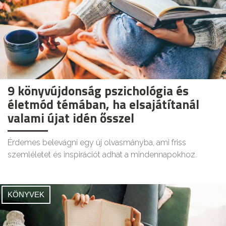
9 könyvújdonság pszichológia és
életmód témában, ha elsajátítanál
valami újat idén ősszel
Érdemes belevágni egy új olvasmányba, ami friss
szemléletet és inspirációt adhat a mindennapokhoz.
KÖNYVEK