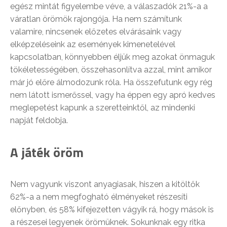
egész mintát figyelembe véve, a válaszadók 21%-a a
váratlan örömök rajongója. Ha nem számítunk
valamire, nincsenek előzetes elvárásaink vagy
elképzeléseink az események kimenetelével
kapcsolatban, könnyebben éljük meg azokat önmaguk
tökéletességében, összehasonlítva azzal, mint amikor
már jó előre álmodozunk róla. Ha összefutunk egy rég
nem látott ismerőssel, vagy ha éppen egy apró kedves
meglepetést kapunk a szeretteinktől, az mindenki
napját feldobja.
A játék öröm
Nem vagyunk viszont anyagiasak, hiszen a kitöltők
62%-a a nem megfogható élményeket részesíti
előnyben, és 58% kifejezetten vágyik rá, hogy mások is
a részesei legyenek örömüknek. Sokunknak egy ritka