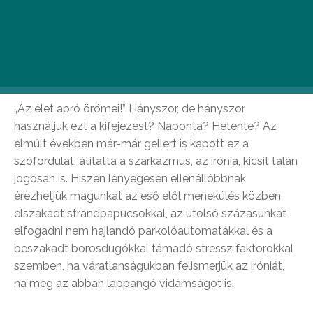
mosolyra fakasztó boldogsággal, mi okoz
nekünk örömet? Ezt a kérdést tette fel az idén 90
éves Medve sajt is a magyar fogyasztóknak, a
beérkezett válaszok elemzésében pedig Ráskó
Eszter pszichológus volt a márka segítségére.
„Az élet apró örömei!” Hányszor, de hányszor
használjuk ezt a kifejezést? Naponta? Hetente? Az
elmúlt években már-már gellert is kapott ez a
szófordulat, átitatta a szarkazmus, az irónia, kicsit talán
jogosan is. Hiszen lényegesen ellenállóbbnak
érezhetjük magunkat az eső elől menekülés közben
elszakadt strandpapucsokkal, az utolsó százasunkat
elfogadni nem hajlandó parkolóautomatákkal és a
beszakadt borosdugókkal támadó stressz faktorokkal
szemben, ha váratlanságukban felismerjük az iróniát,
na meg az abban lappangó vidámságot is.