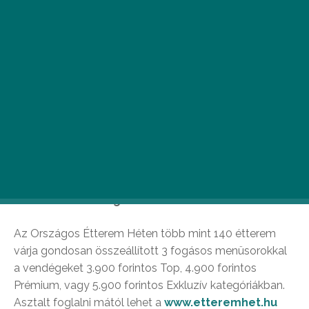
Március 6. és 15. között, a nagy érdeklődés miatt
a korábbi években megszokottnál hosszabban
ismerkedhetnek kiváló éttermek kínálatával az
érdeklődők országszerte.
Az Országos Étterem Héten több mint 140 étterem
várja gondosan összeállított 3 fogásos menüsorokkal
a vendégeket 3.900 forintos Top, 4.900 forintos
Prémium, vagy 5.900 forintos Exkluzív kategóriákban.
Asztalt foglalni mától lehet a
www.etteremhet.hu