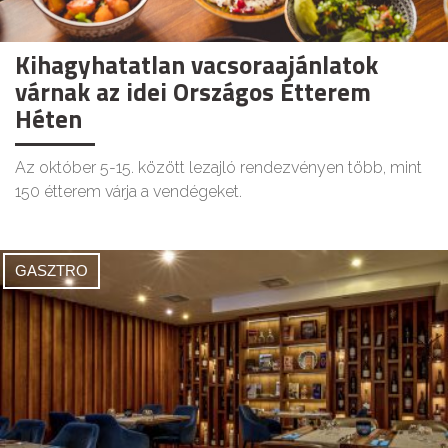
Kihagyhatatlan vacsoraajánlatok
várnak az idei Országos Étterem
Héten
Az október 5-15. között lezajló rendezvényen több, mint
150 étterem várja a vendégeket.
GASZTRO