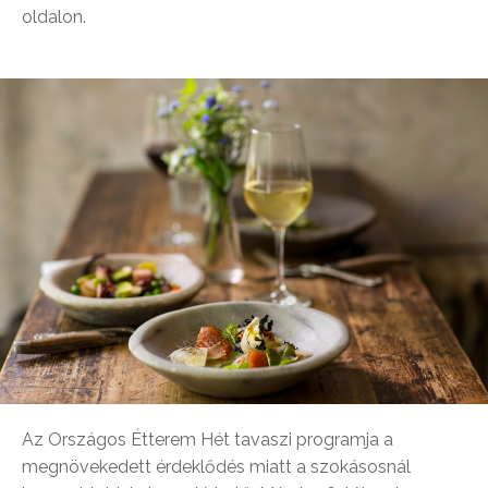
oldalon.
Az Országos Étterem Hét tavaszi programja a
megnövekedett érdeklődés miatt a szokásosnál