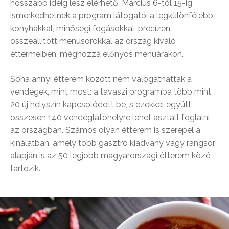
hosszabb ideig lesz elérhető. Március 6-tól 15-ig
ismerkedhetnek a program látogatói a legkülönfélébb
konyhákkal, minőségi fogásokkal, precízen
összeállított menüsorokkal az ország kiváló
éttermeiben, méghozzá előnyös menüárakon.
Soha annyi étterem között nem válogathattak a
vendégek, mint most: a tavaszi programba több mint
20 új helyszín kapcsolódott be, s ezekkel együtt
összesen 140 vendéglátóhelyre lehet asztalt foglalni
az országban. Számos olyan étterem is szerepel a
kínálatban, amely több gasztro kiadvány vagy rangsor
alapján is az 50 legjobb magyarországi étterem közé
tartozik.