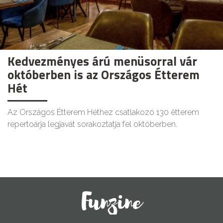
Kedvezményes árú menüsorral vár
októberben is az Országos Étterem
Hét
Az Országos Étterem Héthez csatlakozó 130 étterem
repertoárja legjavát sorakoztatja fel októberben.