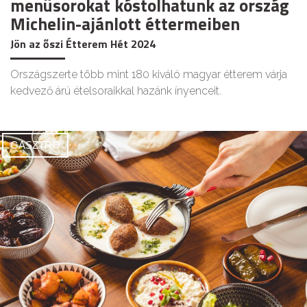
menüsorokat kóstolhatunk az ország
Michelin-ajánlott éttermeiben
Jön az őszi Étterem Hét 2024
Országszerte több mint 180 kiváló magyar étterem várja
kedvező árú ételsoraikkal hazánk ínyenceit.
GASZTRO