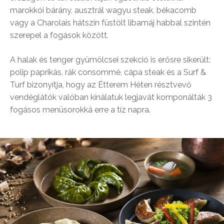
marokkói bárány, ausztrál wagyu steak, békacomb
vagy a Charolais hátszín füstölt libamáj habbal szintén
szerepel a fogások között.
A halak és tenger gyümölcsei szekció is erősre sikerült:
polip paprikás, rák consommé, cápa steak és a Surf &
Turf bizonyítja, hogy az Étterem Héten résztvevő
vendéglátók valóban kínálatuk legjavát komponálták 3
fogásos menüsorokká erre a tíz napra.