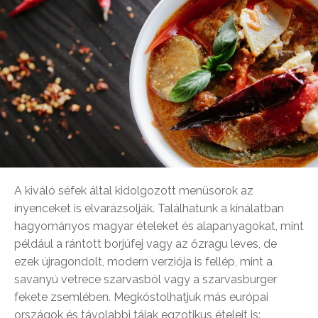
A kiváló séfek által kidolgozott menüsorok az
ínyenceket is elvarázsolják. Találhatunk a kínálatban
hagyományos magyar ételeket és alapanyagokat, mint
például a rántott borjúfej vagy az őzragu leves, de
ezek újragondolt, modern verziója is fellép, mint a
savanyú vetrece szarvasból vagy a szarvasburger
fekete zsemlében. Megkóstolhatjuk más európai
országok és távolabbi tájak egzotikus ételeit is: