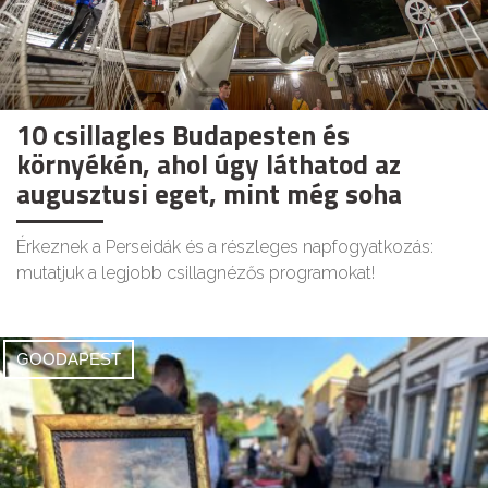
10 csillagles Budapesten és
környékén, ahol úgy láthatod az
augusztusi eget, mint még soha
Érkeznek a Perseidák és a részleges napfogyatkozás:
mutatjuk a legjobb csillagnézős programokat!
GOODAPEST