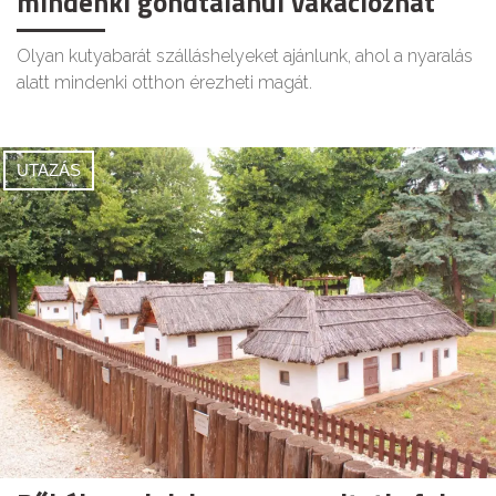
mindenki gondtalanul vakációzhat
Olyan kutyabarát szálláshelyeket ajánlunk, ahol a nyaralás
alatt mindenki otthon érezheti magát.
UTAZÁS