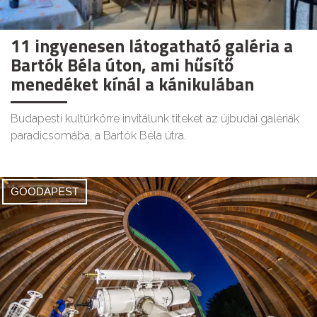
11 ingyenesen látogatható galéria a
Bartók Béla úton, ami hűsítő
menedéket kínál a kánikulában
Budapesti kultúrkörre invitálunk titeket az újbudai galériák
paradicsomába, a Bartók Béla útra.
GOODAPEST