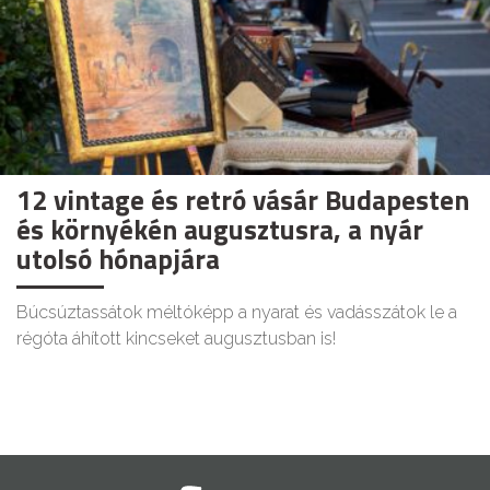
12 vintage és retró vásár Budapesten
és környékén augusztusra, a nyár
utolsó hónapjára
Búcsúztassátok méltóképp a nyarat és vadásszátok le a
régóta áhított kincseket augusztusban is!