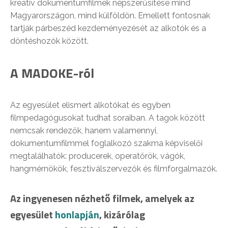
kreatív dokumentumfilmek népszerűsítése mind
Magyarországon, mind külföldön. Emellett fontosnak
tartják párbeszéd kezdeményezését az alkotók és a
döntéshozók között.
A MADOKE-ról
Az egyesület elismert alkotókat és egyben
filmpedagógusokat tudhat soraiban. A tagok között
nemcsak rendezők, hanem valamennyi,
dokumentumfilmmel foglalkozó szakma képviselői
megtalálhatók: producerek, operatőrök, vágók,
hangmérnökök, fesztiválszervezők és filmforgalmazók.
Az ingyenesen nézhető filmek, amelyek az
egyesület
honlapján
, kizárólag