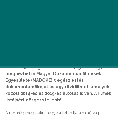
Február 3-tól egészen február 9-ig bárki ingyen
megnézheti a Magyar Dokumentumfilmesek
Egyesülete (MADOKE) 5 egész estés
dokumentumfilmjét és egy rövidfilmet, amelyek
között 2014-es és 2019-es alkotás is van. A filmek
listájáért görgess lejjebb!
A nemrég megalakult egyesület célja a minőségi