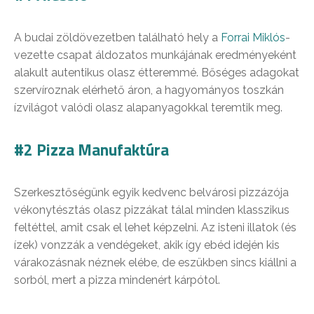
A budai zöldövezetben található hely a
Forrai Miklós
-
vezette csapat áldozatos munkájának eredményeként
alakult autentikus olasz étteremmé. Bőséges adagokat
szervíroznak elérhető áron, a hagyományos toszkán
ízvilágot valódi olasz alapanyagokkal teremtik meg.
#2 Pizza Manufaktúra
Szerkesztőségünk egyik kedvenc belvárosi pizzázója
vékonytésztás olasz pizzákat tálal minden klasszikus
feltéttel, amit csak el lehet képzelni. Az isteni illatok (és
ízek) vonzzák a vendégeket, akik így ebéd idején kis
várakozásnak néznek elébe, de eszükben sincs kiállni a
sorból, mert a pizza mindenért kárpótol.