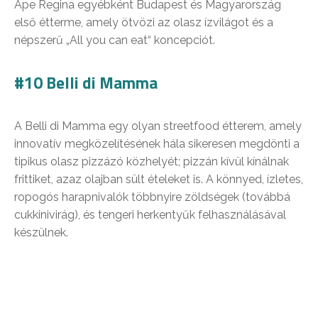
Ape Regina egyébként Budapest és Magyarország
első étterme, amely ötvözi az olasz ízvilágot és a
népszerű „All you can eat“ koncepciót.
#10 Belli di Mamma
A Belli di Mamma egy olyan streetfood étterem, amely
innovatív megközelítésének hála sikeresen megdönti a
tipikus olasz pizzázó közhelyét; pizzán kívül kínálnak
frittiket, azaz olajban sült ételeket is. A könnyed, ízletes,
ropogós harapnivalók többnyire zöldségek (továbbá
cukkinivirág), és tengeri herkentyűk felhasználásával
készülnek.