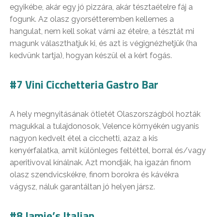
egyikébe, akár egy jó pizzára, akár tésztaételre fáj a
fogunk. Az olasz gyorsétteremben kellemes a
hangulat, nem kell sokat várni az ételre, a tésztát mi
magunk választhatjuk ki, és azt is végignézhetjük (ha
kedvünk tartja), hogyan készül el a kért fogás.
#7 Vini Cicchetteria Gastro Bar
A hely megnyitásának ötletét Olaszországból hozták
magukkal a tulajdonosok, Velence környékén ugyanis
nagyon kedvelt étel a cicchetti, azaz a kis
kenyérfalatka, amit különleges feltéttel, borral és/vagy
aperitivoval kínálnak. Azt mondják, ha igazán finom
olasz szendvicskékre, finom borokra és kávékra
vágysz, náluk garantáltan jó helyen jársz.
#8 Jamie’s Italian