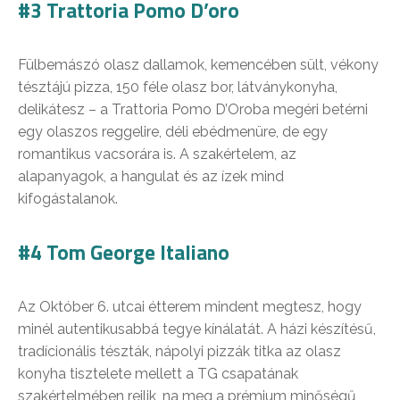
#3 Trattoria Pomo D’oro
Fülbemászó olasz dallamok, kemencében sült, vékony
tésztájú pizza, 150 féle olasz bor, látványkonyha,
delikátesz – a Trattoria Pomo D’Oroba megéri betérni
egy olaszos reggelire, déli ebédmenüre, de egy
romantikus vacsorára is. A szakértelem, az
alapanyagok, a hangulat és az ízek mind
kifogástalanok.
#4 Tom George Italiano
Az Október 6. utcai étterem mindent megtesz, hogy
minél autentikusabbá tegye kínálatát. A házi készítésű,
tradícionális tészták, nápolyi pizzák titka az olasz
konyha tisztelete mellett a TG csapatának
szakértelmében rejlik, na meg a prémium minőségű