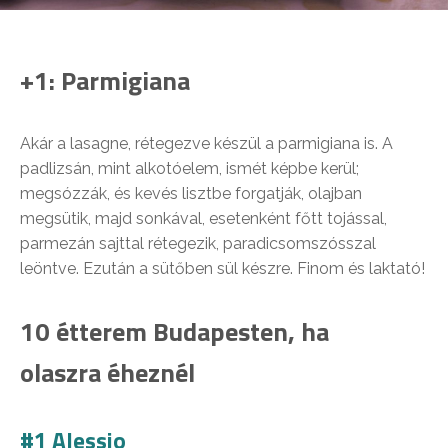
+1: Parmigiana
Akár a lasagne, rétegezve készül a parmigiana is. A
padlizsán, mint alkotóelem, ismét képbe kerül;
megsózzák, és kevés lisztbe forgatják, olajban
megsütik, majd sonkával, esetenként főtt tojással,
parmezán sajttal rétegezik, paradicsomszósszal
leöntve. Ezután a sütőben sül készre. Finom és laktató!
10 étterem Budapesten, ha
olaszra éheznél
#1 Alessio