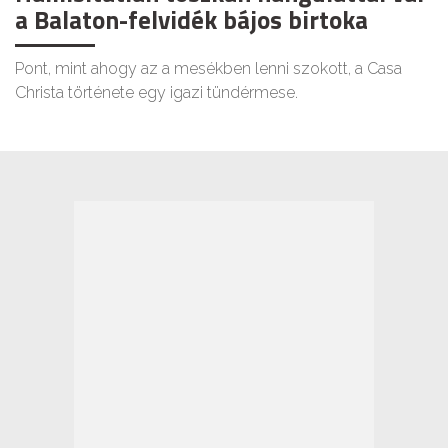
a Balaton-felvidék bájos birtoka
Pont, mint ahogy az a mesékben lenni szokott, a Casa
Christa története egy igazi tündérmese.