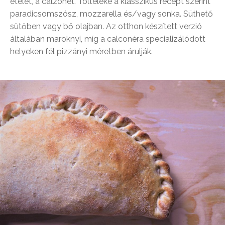
ételét, a calzonét. Tölteléke a klasszikus recept szerint
paradicsomszósz, mozzarella és/vagy sonka. Süthető
sütőben vagy bő olajban. Az otthon készített verzió
általában maroknyi, míg a calconéra specializálódott
helyeken fél pizzányi méretben árulják.