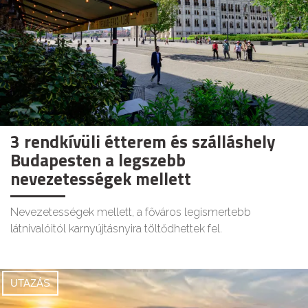
3 rendkívüli étterem és szálláshely
Budapesten a legszebb
nevezetességek mellett
Nevezetességek mellett, a főváros legismertebb
látnivalóitól karnyújtásnyira töltődhettek fel.
UTAZÁS