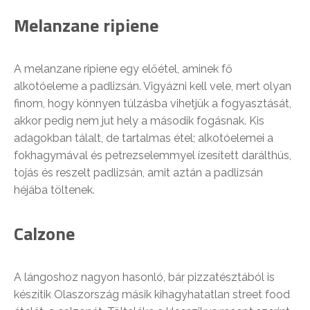
Melanzane ripiene
A melanzane ripiene egy előétel, aminek fő
alkotóeleme a padlizsán. Vigyázni kell vele, mert olyan
finom, hogy könnyen túlzásba vihetjük a fogyasztását,
akkor pedig nem jut hely a második fogásnak. Kis
adagokban tálalt, de tartalmas étel; alkotóelemei a
fokhagymával és petrezselemmyel ízesített darálthús,
tojás és reszelt padlizsán, amit aztán a padlizsán
héjába töltenek.
Calzone
A lángoshoz nagyon hasonló, bár pizzatésztából is
készítik Olaszország másik kihagyhatatlan street food