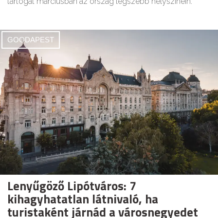
tartogat márciusban az ország legszebb helyszínein.
GOODAPEST
Lenyűgöző Lipótváros: 7
kihagyhatatlan látnivaló, ha
turistaként járnád a városnegyedet