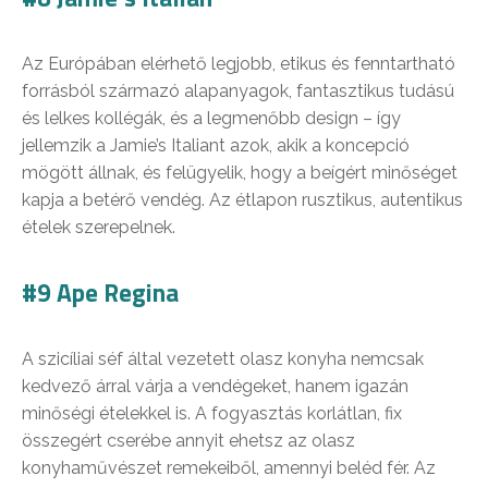
Az Európában elérhető legjobb, etikus és fenntartható
forrásból származó alapanyagok, fantasztikus tudású
és lelkes kollégák, és a legmenőbb design – így
jellemzik a Jamie’s Italiant azok, akik a koncepció
mögött állnak, és felügyelik, hogy a beígért minőséget
kapja a betérő vendég. Az étlapon rusztikus, autentikus
ételek szerepelnek.
#9 Ape Regina
A szicíliai séf által vezetett olasz konyha nemcsak
kedvező árral várja a vendégeket, hanem igazán
minőségi ételekkel is. A fogyasztás korlátlan, fix
összegért cserébe annyit ehetsz az olasz
konyhaművészet remekeiből, amennyi beléd fér. Az