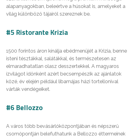
alapanyagokban, beleértve a húsokat is, amelyeket a
világ különböző tájairól szereznek be.
#5 Ristorante Krizia
1500 forintos áron kínálja ebédmenüjét a Krizia, benne
isteni tésztákkal, salátákkal, és természetesen az
elmaradhatatlan olasz desszertekkel. A magyaros
ízvilágot időnként azért becsempészik az ajánlatok
közé, év elején például libamájas házi tortellonival
várták vendégeiket.
#6 Bellozzo
A város több bevásárlóközpontjában és népszerű
csomópontján belefuthatunk a Bellozzo éttermeinek