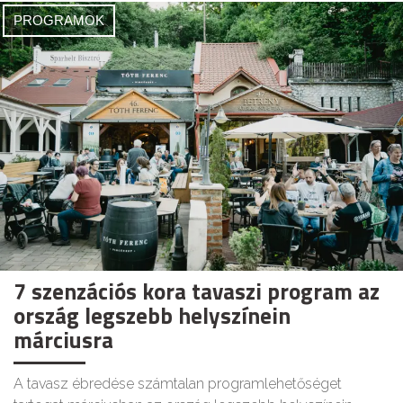
PROGRAMOK
7 szenzációs kora tavaszi program az
ország legszebb helyszínein
márciusra
A tavasz ébredése számtalan programlehetőséget