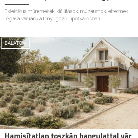
Eklektikus műremekek, kiállítások, múzeumok, éttermek
legjava vár ránk a lenyűgöző Lipótvárosban.
BALATON
Hamisítatlan toszkán hangulattal vár