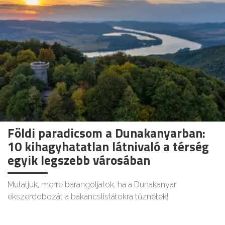
Földi paradicsom a Dunakanyarban:
10 kihagyhatatlan látnivaló a térség
egyik legszebb városában
Mutatjuk, merre barangoljatok, ha a Dunakanyar
ékszerdobozát a bakancslistátokra tűznétek!