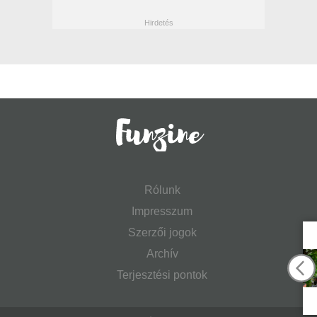
Rólunk
Impresszum
Szerzői jogok
Archív
Terjesztési pontok