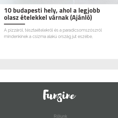
10 budapesti hely, ahol a legjobb
olasz ételekkel várnak (Ajánló)
A pizzáról, tésztaételekről és a paradicsomszószról
mindenkinek a csizma alakú ország jut eszébe,
Rólunk