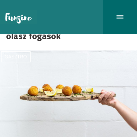
olasz fogások
GASZTRO