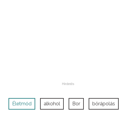
Életmód
alkohol
Bor
bőrápolás