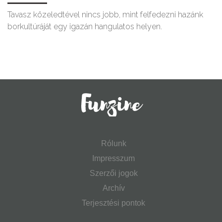
Tavasz közeledtével nincs jobb, mint felfedezni hazánk
borkultúráját egy igazán hangulatos helyen.
Rólunk
Impresszum
Szerzői jogok
Archív
Terjesztési pontok