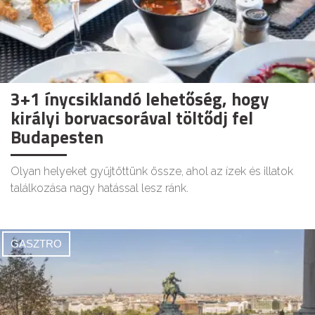
3+1 ínycsiklandó lehetőség, hogy
királyi borvacsorával töltődj fel
Budapesten
Olyan helyeket gyűjtöttünk össze, ahol az ízek és illatok
találkozása nagy hatással lesz ránk.
GASZTRO