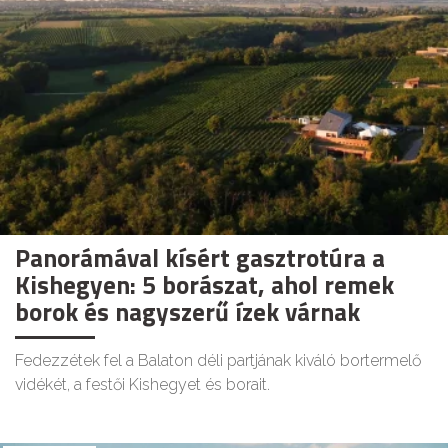
Panorámával kísért gasztrotúra a
Kishegyen: 5 borászat, ahol remek
borok és nagyszerű ízek várnak
Fedezzétek fel a Balaton déli partjának kiváló bortermelő
vidékét, a festői Kishegyet és borait.