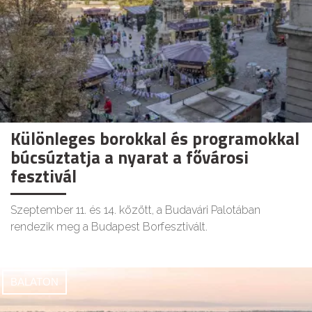
Különleges borokkal és programokkal
búcsúztatja a nyarat a fővárosi
fesztivál
Szeptember 11. és 14. között, a Budavári Palotában
rendezik meg a Budapest Borfesztivált.
BALATON