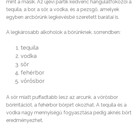
mint a másik. Az újévi partik kedvenc hangulatfokozói a
tequila, a bor, a sör, a vodka, és a pezsgő, amelyek
egyben arcbőrünk legkevésbé szeretett barátai is.
A legkárosabb alkoholok a bőrünknek, sorrendben:
tequila
vodka
sör
fehérbor
vörösbor
A sör miatt puffadtabb lesz az arcunk, a vörösbor
bőrirritációt, a fehérbor bőrpírt okozhat. A tequila és a
vodka nagy mennyiségű fogyasztása pedig aknés bőrt
eredményezhet.