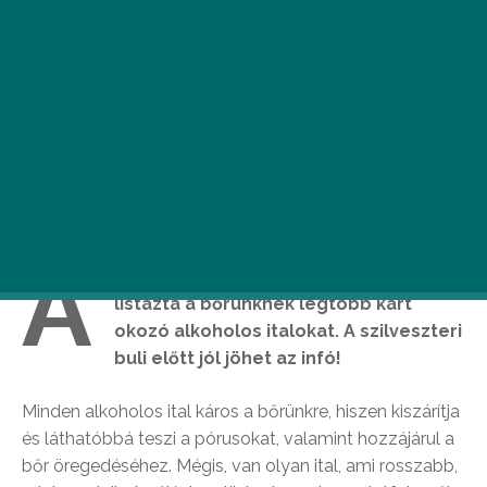
A
svéd beauty-tech brand, a
FOREO
listázta a bőrünknek legtöbb kárt
okozó alkoholos italokat. A szilveszteri
buli előtt jól jöhet az infó!
Minden alkoholos ital káros a bőrünkre, hiszen kiszárítja
és láthatóbbá teszi a pórusokat, valamint hozzájárul a
bőr öregedéséhez. Mégis, van olyan ital, ami rosszabb,