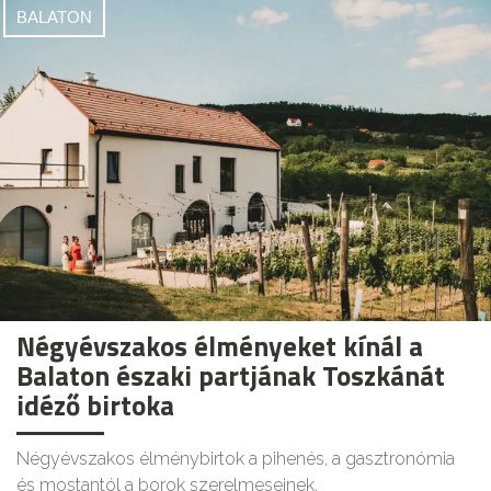
BALATON
Négyévszakos élményeket kínál a
Balaton északi partjának Toszkánát
idéző birtoka
Négyévszakos élménybirtok a pihenés, a gasztronómia
és mostantól a borok szerelmeseinek.