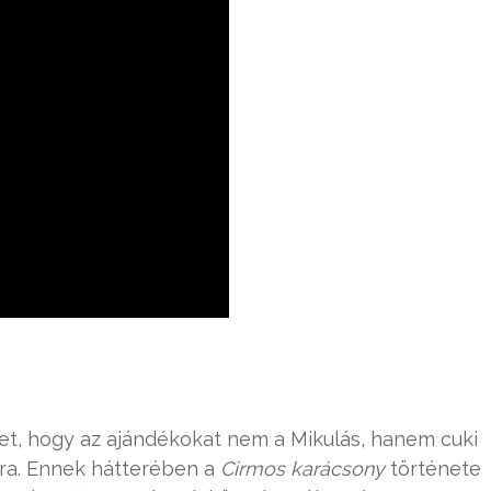
et, hogy az ajándékokat nem a Mikulás, hanem cuki
jára. Ennek hátterében a
Cirmos karácsony
története