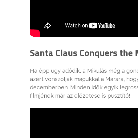
Santa Claus Conquers the 
Ha épp úgy adódik, a Mikulás még a gonos
azért vonszolják magukkal a Marsra, hog
decemberben. Minden idők egyik legross
filmjének már az előzetese is pusztító!