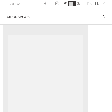
EN
HU
SL
BURDA
ÚJDONSÁGOK