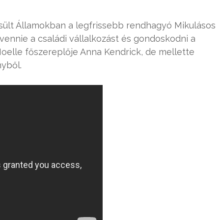
ült Államokban a legfrissebb rendhagyó Mikulásos
tvennie a családi vállalkozást és gondoskodni a
elle főszereplője Anna Kendrick, de mellette
nyből.