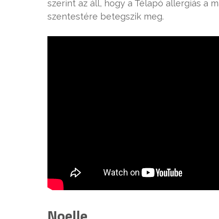
szerint az áll, hogy a Télapó allergiás
szentestére betegszik meg.
Noelle