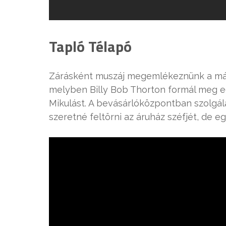
Tapló Télapó
Zárásként muszáj megemlékeznünk a már 
melyben Billy Bob Thorton formál meg 
Mikulást. A bevásárlóközpontban szolgál
szeretné feltörni az áruház széfjét, de e