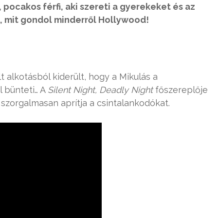
pocakos férfi, aki szereti a gyerekeket és az
, mit gondol minderről Hollywood!
alkotásból kiderült, hogy a Mikulás a
 bünteti… A
Silent Night, Deadly Night
főszereplője
 szorgalmasan aprítja a csintalankodókat.