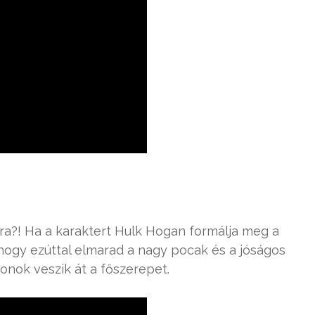
ra?! Ha a karaktert Hulk Hogan formálja meg a
hogy ezúttal elmarad a nagy pocak és a jóságos
onok veszik át a főszerepet.