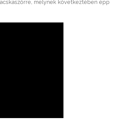
 a macskaszőrre, melynek következtében épp