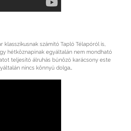
klasszikusnak számító Tapló Télapóról is,
egy hétköznapinak egyáltalán nem mondható
atot teljesítő álruhás bűnöző karácsony este
gyáltalán nincs könnyű dolga…