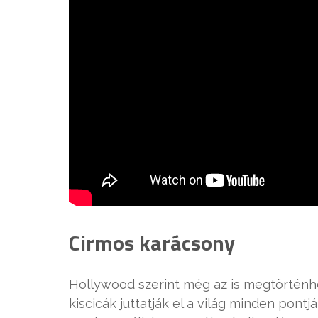
Cirmos karácsony
Hollywood szerint még az is megtörténh
kiscicák juttatják el a világ minden pont