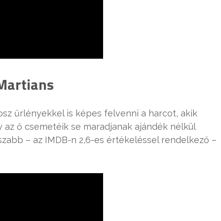
Martians
z űrlényekkel is képes felvenni a harcot, akik
y az ő csemetéik se maradjanak ajándék nélkül
zabb – az IMDB-n 2,6-es értékeléssel rendelkező –