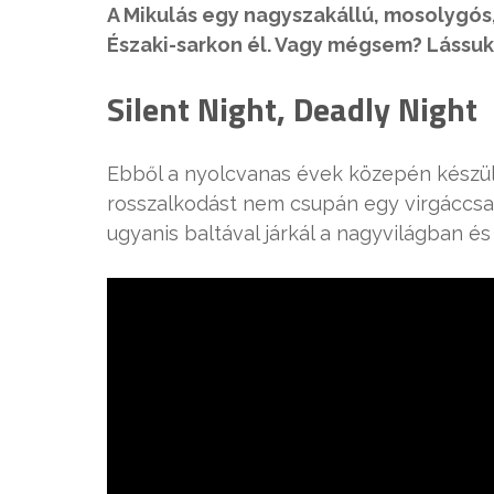
A Mikulás egy nagyszakállú, mosolygós, 
Északi-sarkon él. Vagy mégsem? Lássuk
Silent Night, Deadly Night
Ebből a nyolcvanas évek közepén készült 
rosszalkodást nem csupán egy virgáccsal
ugyanis baltával járkál a nagyvilágban és