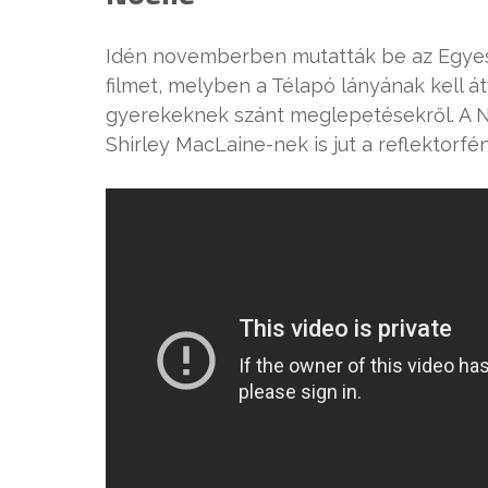
Idén novemberben mutatták be az Egyes
filmet, melyben a Télapó lányának kell á
gyerekeknek szánt meglepetésekről. A No
Shirley MacLaine-nek is jut a reflektorfé