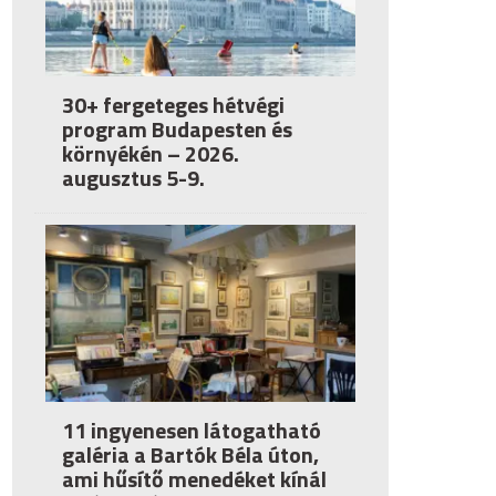
30+ fergeteges hétvégi
program Budapesten és
környékén – 2026.
augusztus 5-9.
11 ingyenesen látogatható
galéria a Bartók Béla úton,
ami hűsítő menedéket kínál