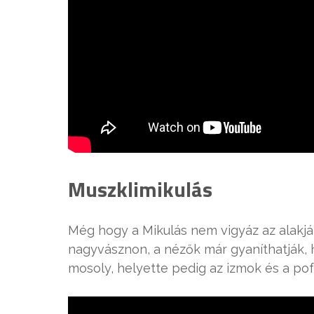
Muszklimikulás
Még hogy a Mikulás nem vigyáz az alakjá
nagyvásznon, a nézők már gyaníthatják, 
mosoly, helyette pedig az izmok és a pof