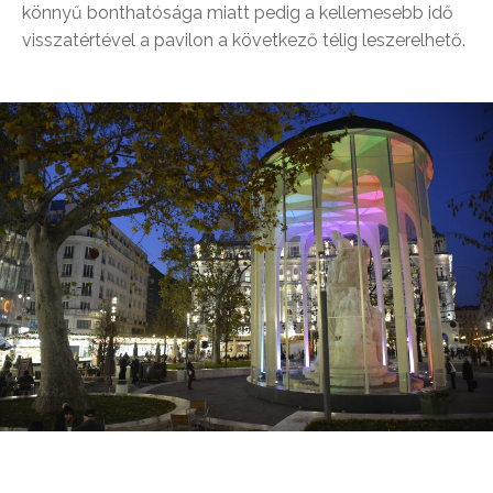
könnyű bonthatósága miatt pedig a kellemesebb idő
visszatértével a pavilon a következő télig leszerelhető.