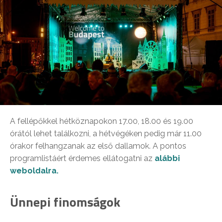
A fellépőkkel hétköznapokon 17.00, 18.00 és 19.00
órától lehet találkozni, a hétvégéken pedig már 11.00
órakor felhangzanak az első dallamok. A pontos
programlistáért érdemes ellátogatni az
alábbi
weboldalra.
Ünnepi finomságok