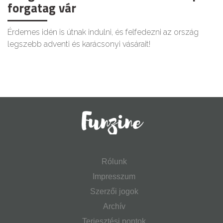
forgatag vár
Érdemes idén is útnak indulni, és felfedezni az ország
legszebb adventi és karácsonyi vásárait!
Rólunk
Impresszum
Szerzői jogok
Archív
Terjesztési pontok