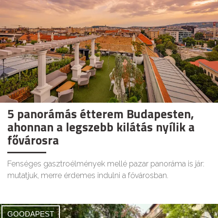
5 panorámás étterem Budapesten,
ahonnan a legszebb kilátás nyílik a
fővárosra
Fenséges gasztroélmények mellé pazar panoráma is jár:
mutatjuk, merre érdemes indulni a fővárosban.
GOODAPEST