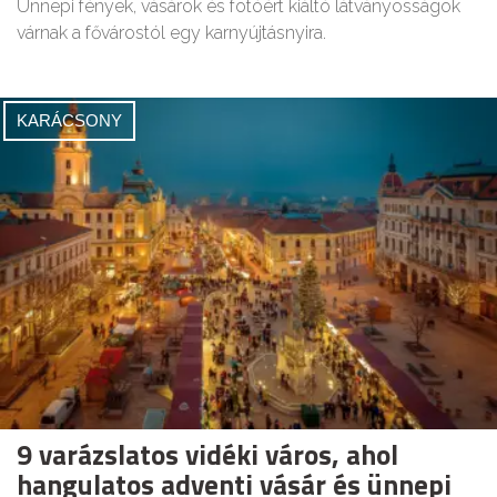
Ünnepi fények, vásárok és fotóért kiáltó látványosságok
várnak a fővárostól egy karnyújtásnyira.
KARÁCSONY
9 varázslatos vidéki város, ahol
hangulatos adventi vásár és ünnepi