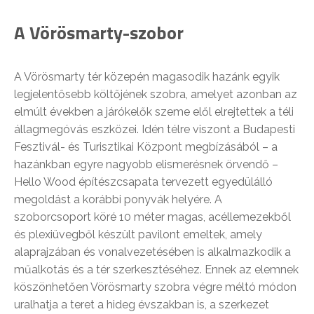
A Vörösmarty-szobor
A Vörösmarty tér közepén magasodik hazánk egyik
legjelentősebb költőjének szobra, amelyet azonban az
elmúlt években a járókelők szeme elől elrejtettek a téli
állagmegóvás eszközei. Idén télre viszont a Budapesti
Fesztivál- és Turisztikai Központ megbízásából – a
hazánkban egyre nagyobb elismerésnek örvendő –
Hello Wood építészcsapata tervezett egyedülálló
megoldást a korábbi ponyvák helyére. A
szoborcsoport köré 10 méter magas, acéllemezekből
és plexiüvegből készült pavilont emeltek, amely
alaprajzában és vonalvezetésében is alkalmazkodik a
műalkotás és a tér szerkesztéséhez. Ennek az elemnek
köszönhetően Vörösmarty szobra végre méltó módon
uralhatja a teret a hideg évszakban is, a szerkezet