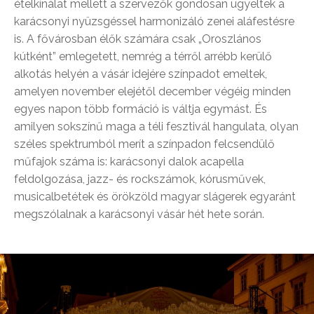
ételkínálat mellett a szervezők gondosan ügyeltek a
karácsonyi nyüzsgéssel harmonizáló zenei aláfestésre
is. A fővárosban élők számára csak „Oroszlános
kútként” emlegetett, nemrég a térről arrébb kerülő
alkotás helyén a vásár idejére színpadot emeltek,
amelyen november elejétől december végéig minden
egyes napon több formáció is váltja egymást. És
amilyen sokszínű maga a téli fesztivál hangulata, olyan
széles spektrumból merít a színpadon felcsendülő
műfajok száma is: karácsonyi dalok acapella
feldolgozása, jazz- és rockszámok, kórusművek,
musicalbetétek és örökzöld magyar slágerek egyaránt
megszólalnak a karácsonyi vásár hét hete során.