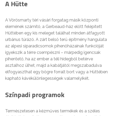
A Hütte
A Vörösmarty téri vásári forgatag másik központi
elemének számító, a Gerbeaud-ház előtt felépített
Hüttében egy kis meleget találhat minden átfagyott
urbánus túrázó. A zárt belső terű építmény hangulata
az alpesi síparadicsomok pihenőházainak funkcióját
igyekszik a térre csempészni – márpedig igencsak
pihentető, ha az ember a téli hidegből betérve
asztalhoz ülhet, majd a kabátjától megszabadulva
elfogyaszthat egy bögre forralt bort vagy a Hüttében
kapható kávékülönlegességek valamelyikét.
Színpadi programok
Természetesen a kézműves termékek és a széles