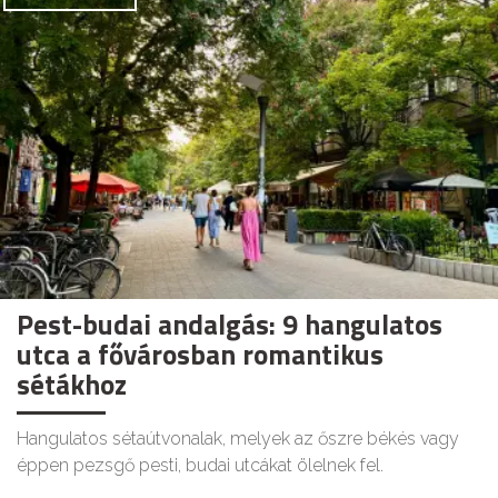
Pest-budai andalgás: 9 hangulatos
utca a fővárosban romantikus
sétákhoz
Hangulatos sétaútvonalak, melyek az őszre békés vagy
éppen pezsgő pesti, budai utcákat ölelnek fel.