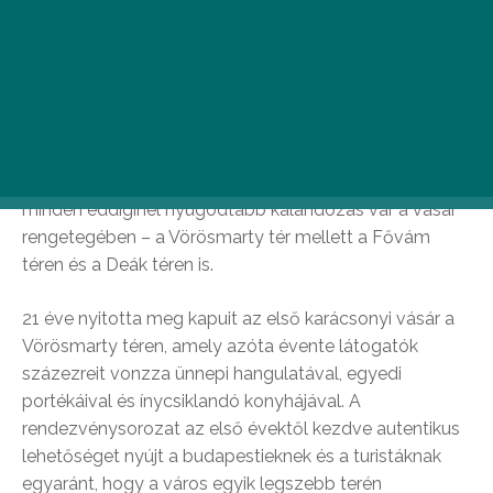
ünnepi hangulatot.
Szellősen felépített faházak tábora, hetente változó
gasztronómiai tematikák, és a régi dicsőségét újra
elfoglaló Vörösmarty-szobor. 2019. november 8. és
2020. január 1. között minden látogatóra különleges
kézműves termékek, színes színpadi programok és
minden eddiginél nyugodtabb kalandozás vár a vásár
rengetegében – a Vörösmarty tér mellett a Fővám
téren és a Deák téren is.
21 éve nyitotta meg kapuit az első karácsonyi vásár a
Vörösmarty téren, amely azóta évente látogatók
százezreit vonzza ünnepi hangulatával, egyedi
portékáival és ínycsiklandó konyhájával. A
rendezvénysorozat az első évektől kezdve autentikus
lehetőséget nyújt a budapestieknek és a turistáknak
egyaránt, hogy a város egyik legszebb terén