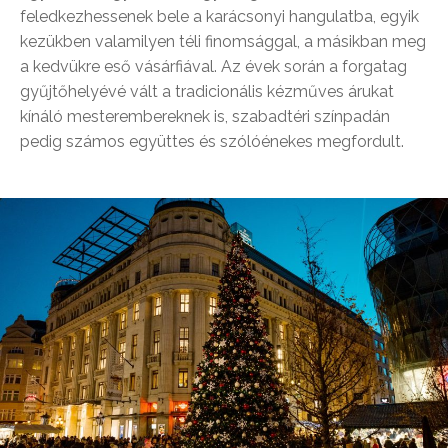
feledkezhessenek bele a karácsonyi hangulatba, egyik
kezükben valamilyen téli finomsággal, a másikban meg
a kedvükre eső vásárfiával. Az évek során a forgatag
gyűjtőhelyévé vált a tradicionális kézműves árukat
kínáló mesterembereknek is, szabadtéri színpadán
pedig számos együttes és szólóénekes megfordult.