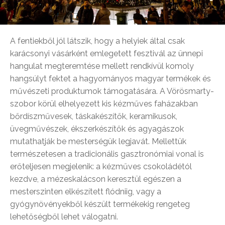
A fentiekből jól látszik, hogy a helyiek által csak
karácsonyi vásárként emlegetett fesztivál az ünnepi
hangulat megteremtése mellett rendkívül komoly
hangsúlyt fektet a hagyományos magyar termékek és
művészeti produktumok támogatására. A Vörösmarty-
szobor körül elhelyezett kis kézműves faházakban
bőrdíszművesek, táskakészítők, keramikusok,
üvegművészek, ékszerkészítők és agyagászok
mutathatják be mesterségük legjavát. Mellettük
természetesen a tradicionális gasztronómiai vonal is
erőteljesen megjelenik: a kézműves csokoládétól
kezdve, a mézeskalácson keresztül egészen a
mesterszinten elkészített flódniig, vagy a
gyógynövényekből készült termékekig rengeteg
lehetőségből lehet válogatni.