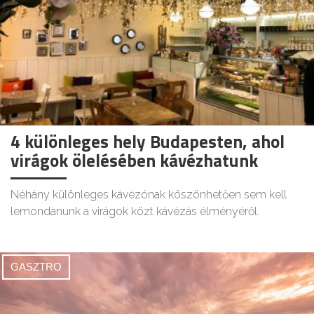
4 különleges hely Budapesten, ahol
virágok ölelésében kávézhatunk
Néhány különleges kávézónak köszönhetően sem kell
lemondanunk a virágok közt kávézás élményéről.
GASZTRO