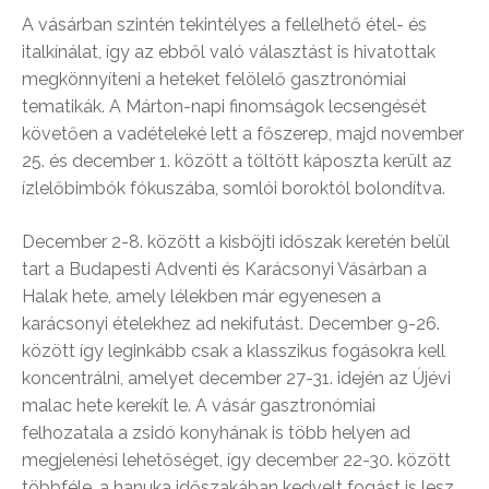
A vásárban szintén tekintélyes a fellelhető étel- és
italkínálat, így az ebből való választást is hivatottak
megkönnyíteni a heteket felölelő gasztronómiai
tematikák. A Márton-napi finomságok lecsengését
követően a vadételeké lett a főszerep, majd november
25. és december 1. között a töltött káposzta került az
ízlelőbimbók fókuszába, somlói boroktól bolondítva.
December 2-8. között a kisböjti időszak keretén belül
tart a Budapesti Adventi és Karácsonyi Vásárban a
Halak hete, amely lélekben már egyenesen a
karácsonyi ételekhez ad nekifutást. December 9-26.
között így leginkább csak a klasszikus fogásokra kell
koncentrálni, amelyet december 27-31. idején az Újévi
malac hete kerekít le. A vásár gasztronómiai
felhozatala a zsidó konyhának is több helyen ad
megjelenési lehetőséget, így december 22-30. között
többféle, a hanuka időszakában kedvelt fogást is lesz