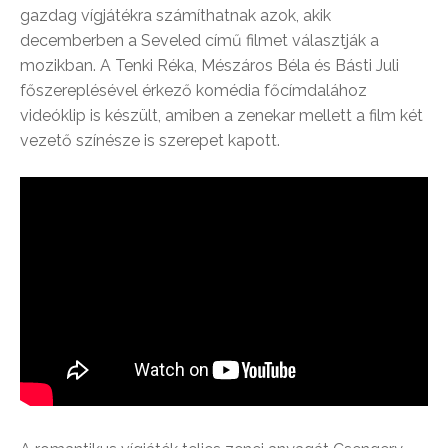
gazdag vígjátékra számíthatnak azok, akik
decemberben a Seveled című filmet választják a
mozikban. A Tenki Réka, Mészáros Béla és Básti Juli
főszereplésével érkező komédia főcímdalához
videóklip is készült, amiben a zenekar mellett a film két
vezető színésze is szerepet kapott.