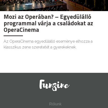
Mozi az Operában? – Egyedülálló
programmal várja a családokat az
OperaCinema
Az OperaCinema egyedülálló eseménye elhozza a
klasszikus zene szeretetét a gyerekeknek.
Rólunk