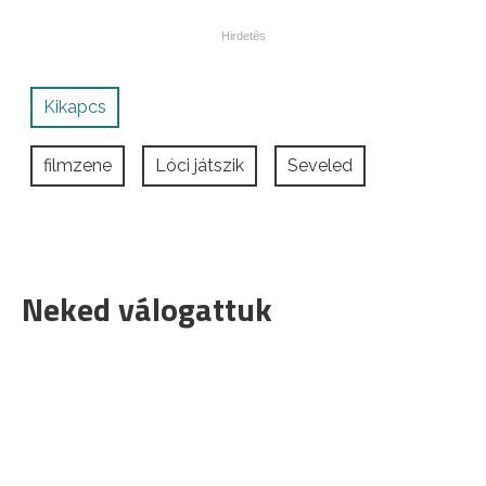
Kikapcs
filmzene
Lóci játszik
Seveled
Neked válogattuk