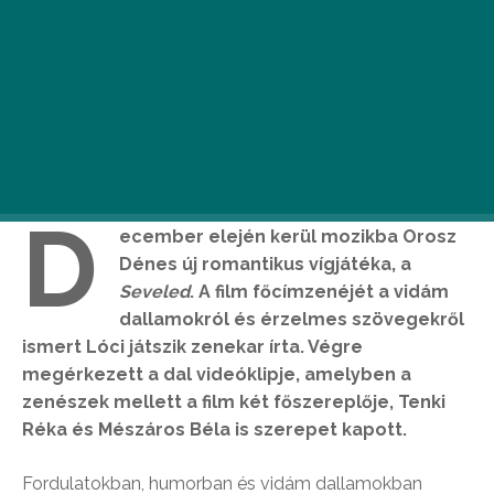
D
ecember elején kerül mozikba Orosz
Dénes új romantikus vígjátéka, a
Seveled
. A film főcímzenéjét a vidám
dallamokról és érzelmes szövegekről
ismert Lóci játszik zenekar írta. Végre
megérkezett a dal videóklipje, amelyben a
zenészek mellett a film két főszereplője, Tenki
Réka és Mészáros Béla is szerepet kapott.
Fordulatokban, humorban és vidám dallamokban