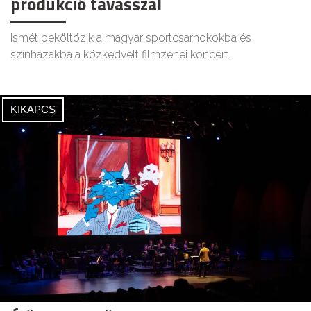
produkció tavasszal
Ismét beköltözik a magyar sportcsarnokokba és
színházakba a közkedvelt filmzenei koncert.
KIKAPCS