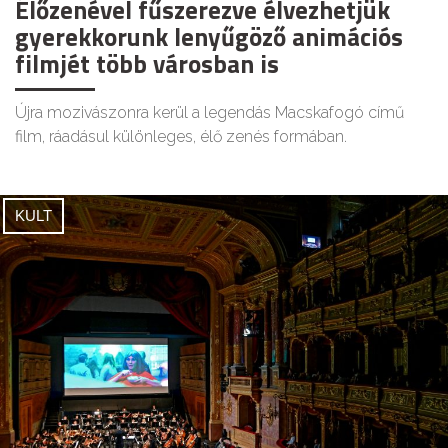
Élőzenével fűszerezve élvezhetjük
gyerekkorunk lenyűgöző animációs
filmjét több városban is
Újra mozivászonra kerül a legendás Macskafogó című
film, ráadásul különleges, élő zenés formában.
KULT