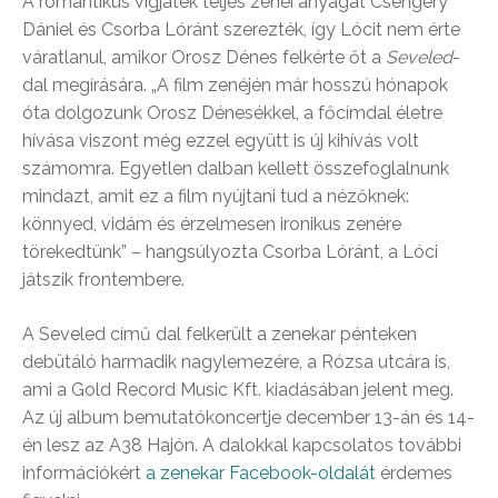
A romantikus vígjáték teljes zenei anyagát Csengery
Dániel és Csorba Lóránt szerezték, így Lócit nem érte
váratlanul, amikor Orosz Dénes felkérte őt a
Seveled
-
dal megírására. „A film zenéjén már hosszú hónapok
óta dolgozunk Orosz Dénesékkel, a főcímdal életre
hívása viszont még ezzel együtt is új kihívás volt
számomra. Egyetlen dalban kellett összefoglalnunk
mindazt, amit ez a film nyújtani tud a nézőknek:
könnyed, vidám és érzelmesen ironikus zenére
törekedtünk” – hangsúlyozta Csorba Lóránt, a Lóci
játszik frontembere.
A Seveled című dal felkerült a zenekar pénteken
debütáló harmadik nagylemezére, a Rózsa utcára is,
ami a Gold Record Music Kft. kiadásában jelent meg.
Az új album bemutatókoncertje december 13-án és 14-
én lesz az A38 Hajón. A dalokkal kapcsolatos további
információkért
a zenekar Facebook-oldalát
érdemes