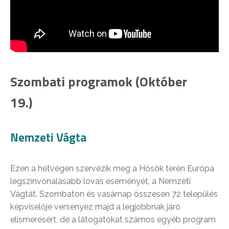
Szombati programok (Október
19.)
Nemzeti Vágta
Ezen a hétvégén szervezik meg a Hősök terén Európa
legszínvonalasabb lovas eseményét, a Nemzeti
Vágtát. Szombaton és vasárnap összesen 72 település
képviselője versenyez majd a legjobbnak járó
elismerésért, de a látogatókat számos egyéb program