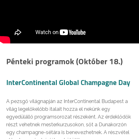
Pénteki programok (Október 18.)
InterContinental Global Champagne Day
A pezsgő világnapján az InterContinental Budapest a
világ legelőkelőbb italait hozza el nekünk egy
egyedülálló programsorozat részeként. Az érdeklődők
részt vehetnek mesterkurzusokon, sőt a Dunakorzón
egy champagne-sétára is benevezhetnek. A részvétel