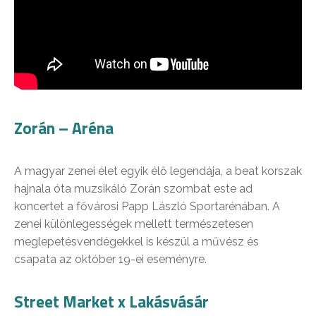
Zorán – Aréna
A magyar zenei élet egyik élő legendája, a beat korszak
hajnala óta muzsikáló Zorán szombat este ad
koncertet a fővárosi Papp László Sportarénában. A
zenei különlegességek mellett természetesen
meglepetésvendégekkel is készül a művész és
csapata az október 19-ei eseményre.
Street Market x Lakásvásár