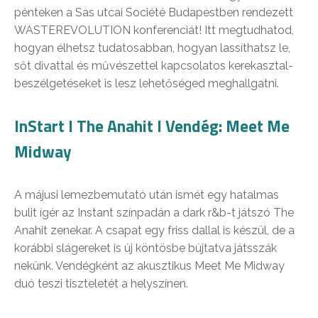
pénteken a Sas utcai Société Budapestben rendezett
WASTEREVOLUTION konferenciát! Itt megtudhatod,
hogyan élhetsz tudatosabban, hogyan lassíthatsz le,
sőt divattal és művészettel kapcsolatos kerekasztal-
beszélgetéseket is lesz lehetőséged meghallgatni.
InStart I The Anahit I Vendég: Meet Me
Midway
A májusi lemezbemutató után ismét egy hatalmas
bulit ígér az Instant színpadán a dark r&b-t játszó The
Anahit zenekar. A csapat egy friss dallal is készül, de a
korábbi slágereket is új köntösbe bújtatva játsszák
nekünk. Vendégként az akusztikus Meet Me Midway
duó teszi tiszteletét a helyszínen.