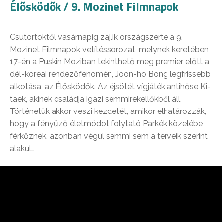
Élősködők / 9. Mozinet Filmnapok
Csütörtöktől vasárnapig zajlik országszerte a 9.
Mozinet Filmnapok vetítéssorozat, melynek keretében
17-én a Puskin Moziban tekinthető meg premier előtt a
dél-koreai rendezőfenomén, Joon-ho Bong legfrissebb
alkotása, az Élősködők. Az éjsötét vígjáték antihőse Ki-
taek, akinek családja igazi semmirekellőkből áll.
Történetük akkor veszi kezdetét, amikor elhatározzák,
hogy a fényűző életmódot folytató Parkék közelébe
férkőznek, azonban végül semmi sem a terveik szerint
alakul…