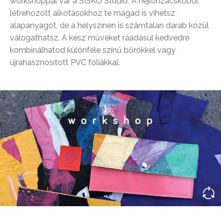
workshoppal vár a SISKO Studio. A nejlonzacskóból
létrehozott alkotásokhoz te magad is vihetsz
alapanyagot, de a helyszínen is számtalan darab közül
válogathatsz. A kész műveket ráadásul kedvedre
kombinálhatod különféle színű bőrökkel vagy
újrahasznosított PVC fóliákkal.