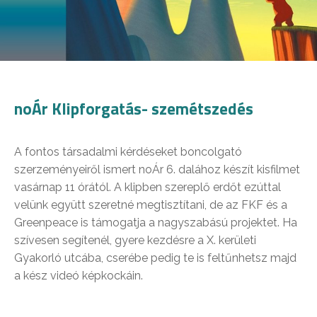
noÁr Klipforgatás- szemétszedés
A fontos társadalmi kérdéseket boncolgató
szerzeményeiről ismert noÁr 6. dalához készít kisfilmet
vasárnap 11 órától. A klipben szereplő erdőt ezúttal
velünk együtt szeretné megtisztítani, de az FKF és a
Greenpeace is támogatja a nagyszabású projektet. Ha
szívesen segítenél, gyere kezdésre a X. kerületi
Gyakorló utcába, cserébe pedig te is feltűnhetsz majd
a kész videó képkockáin.