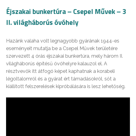
Éjszakai bunkertúra – Csepel Művek – 3
II. világháborús óvóhely
Hazánk valaha volt legnagyobb gyárának 1944-es
eseményeit mutatja be a Csepel Művek területére
szervezett 4 órás éjszakai bunkertúra, mely három II.
világháborús építésű óvóhelyre kalauzol el. A
résztvevők itt átfogó képet kaphatnak a korabeli
légoltalomról és a gyárat ért támadásokról, sőt a
kiállított felszerelések kipróbálására is lesz lehetőség.