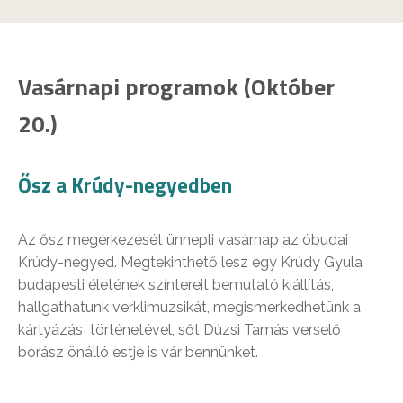
Vasárnapi programok (Október
20.)
Ősz a Krúdy-negyedben
Az ősz megérkezését ünnepli vasárnap az óbudai
Krúdy-negyed. Megtekinthető lesz egy Krúdy Gyula
budapesti életének színtereit bemutató kiállítás,
hallgathatunk verklimuzsikát, megismerkedhetünk a
kártyázás történetével, sőt Dúzsi Tamás verselő
borász önálló estje is vár bennünket.