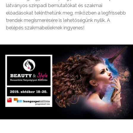
látványos színpadi bemutatókat és szakmai
előadásokat tekinthetünk meg, miközben a legfrissebb
trendek megismerésére is lehetőségünk nyílik. A
belépés szakmabelieknek ingyenes!