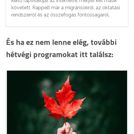
keltő rapvideóját az internetre, melyet két másik
követett. Rappelt már a migránsokról, az oktatási
rendszerről és az összefogás fontosságáról.
És ha ez nem lenne elég, további
hétvégi programokat itt találsz: