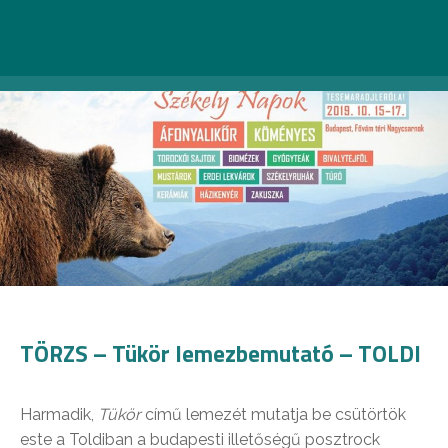
TÖRZS – Tükör lemezbemutató – TOLDI
Harmadik,
Tükör
című lemezét mutatja be csütörtök
este a Toldiban a budapesti illetőségű posztrock