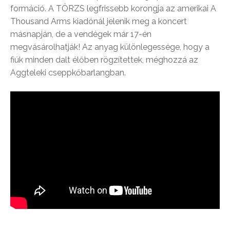
formáció. A TÖRZS legfrissebb korongja az amerikai A
Thousand Arms kiadónál jelenik meg a koncert
másnapján, de a vendégek már 17-én
megvásárolhatják! Az anyag különlegessége, hogy a
fiúk minden dalt élőben rögzítettek, méghozzá az
Aggteleki cseppkőbarlangban.