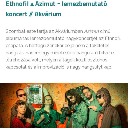
Ethnofil ▴ Azimut ⁃ lemezbemutató
koncert // Akvárium
Szombat este tartja az Akváriumban
Azimut
című
albumának lemezbemutató nagykoncertjét az Ethnofil
csapata. A hattagú zenekar célja nem a tökéletes
hangzás, hanem egy minél élőbb hangulatú felvétel
létrehozása volt, melyen a tagok közti ösztönös
kapcsolat és a improvizáció is nagy hangsúlyt kap.