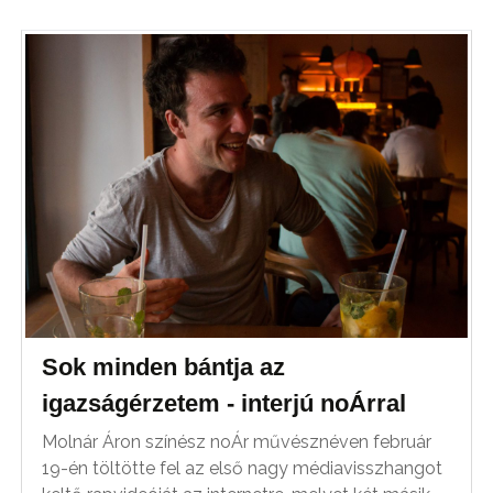
Sok minden bántja az
igazságérzetem - interjú noÁrral
Molnár Áron színész noÁr művésznéven február
19-én töltötte fel az első nagy médiavisszhangot