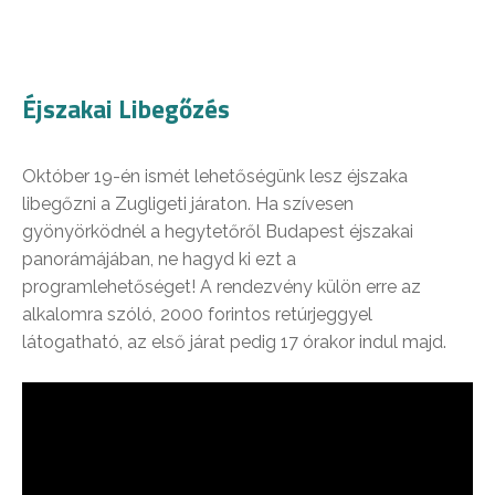
Éjszakai Libegőzés
Október 19-én ismét lehetőségünk lesz éjszaka
libegőzni a Zugligeti járaton. Ha szívesen
gyönyörködnél a hegytetőről Budapest éjszakai
panorámájában, ne hagyd ki ezt a
programlehetőséget! A rendezvény külön erre az
alkalomra szóló, 2000 forintos retúrjeggyel
látogatható, az első járat pedig 17 órakor indul majd.