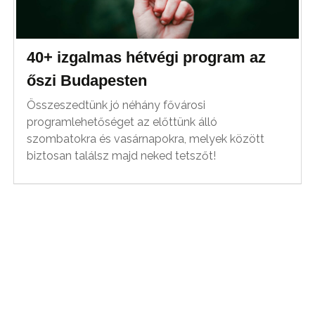
40+ izgalmas hétvégi program az
őszi Budapesten
Összeszedtünk jó néhány fővárosi
programlehetőséget az előttünk álló
szombatokra és vasárnapokra, melyek között
biztosan találsz majd neked tetszőt!