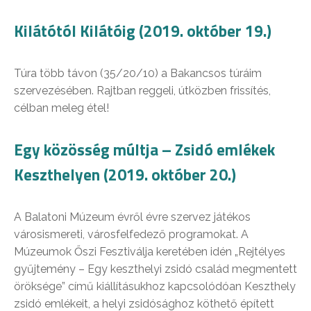
Kilátótól Kilátóig (2019. október 19.)
Túra több távon (35/20/10) a Bakancsos túráim
szervezésében. Rajtban reggeli, útközben frissítés,
célban meleg étel!
Egy közösség múltja – Zsidó emlékek
Keszthelyen (2019. október 20.)
A Balatoni Múzeum évről évre szervez játékos
városismereti, városfelfedező programokat. A
Múzeumok Őszi Fesztiválja keretében idén „Rejtélyes
gyűjtemény – Egy keszthelyi zsidó család megmentett
öröksége” című kiállításukhoz kapcsolódóan Keszthely
zsidó emlékeit, a helyi zsidósághoz köthető épített