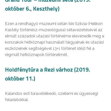
október 6., Keszthely)
Ezen a rendhagyó múzeumi sétán Iski Szilvia (Helikon
Kastély történész-muzeológusa) sétavezetésével az
elmúlt századok utazási történelme elevenedik meg a
korszakok hétköznapi használati tárgyainak és utazási
eszközeinek segítségével 13+1 történet idézi fel a
régmúlt hétköznapok történelmét.
Holdfénytúra a Rezi várhoz (2019.
október 11.)
Kalandos esti túravetélkedő, szellemi és ügyességi
feladatokkal.