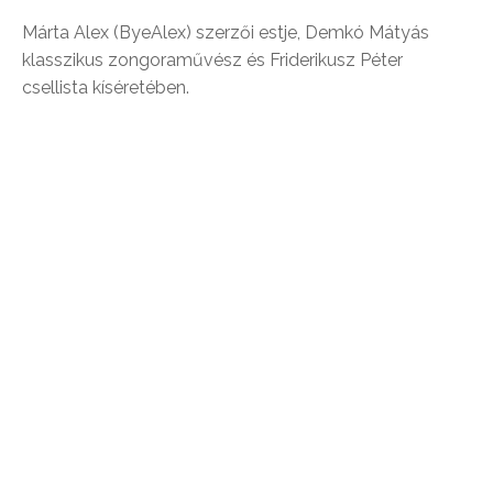
Márta Alex (ByeAlex) szerzői estje, Demkó Mátyás
klasszikus zongoraművész és Friderikusz Péter
csellista kíséretében.