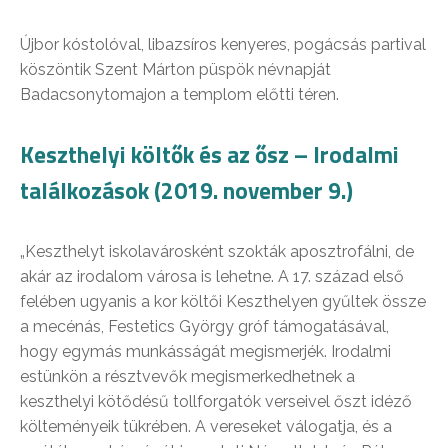
Újbor kóstolóval, libazsíros kenyeres, pogácsás partival
köszöntik Szent Márton püspök névnapját
Badacsonytomajon a templom előtti téren.
Keszthelyi költők és az ősz – Irodalmi
találkozások (2019. november 9.)
„Keszthelyt iskolavárosként szokták aposztrofálni, de
akár az irodalom városa is lehetne. A 17. század első
felében ugyanis a kor költői Keszthelyen gyűltek össze
a mecénás, Festetics György gróf támogatásával,
hogy egymás munkásságát megismerjék. Irodalmi
estünkön a résztvevők megismerkedhetnek a
keszthelyi kötődésű tollforgatók verseivel őszt idéző
költeményeik tükrében. A vereseket válogatja, és a