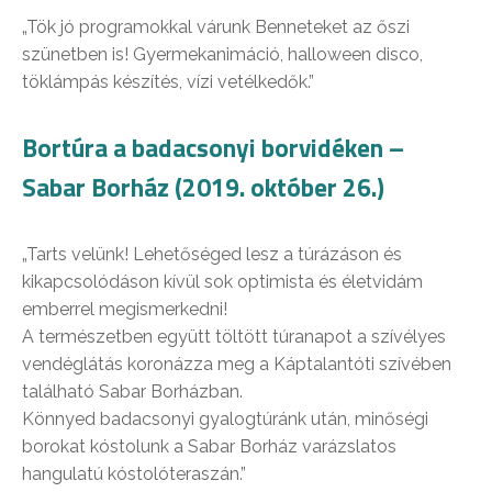
„Tök jó programokkal várunk Benneteket az őszi
szünetben is! Gyermekanimáció, halloween disco,
töklámpás készítés, vízi vetélkedők.”
Bortúra a badacsonyi borvidéken –
Sabar Borház (2019. október 26.)
„Tarts velünk! Lehetőséged lesz a túrázáson és
kikapcsolódáson kívül sok optimista és életvidám
emberrel megismerkedni!
A természetben együtt töltött túranapot a szívélyes
vendéglátás koronázza meg a Káptalantóti szívében
található Sabar Borházban.
Könnyed badacsonyi gyalogtúránk után, minőségi
borokat kóstolunk a Sabar Borház varázslatos
hangulatú kóstolóteraszán.”