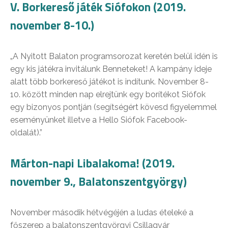
V. Borkereső játék Siófokon (2019.
november 8-10.)
„A Nyitott Balaton programsorozat keretén belül idén is
egy kis játékra invitálunk Benneteket! A kampány ideje
alatt több borkereső játékot is indítunk. November 8-
10. között minden nap elrejtünk egy borítékot Siófok
egy bizonyos pontján (segítségért kövesd figyelemmel
eseményünket illetve a Hello Siófok Facebook-
oldalát).”
Márton-napi Libalakoma! (2019.
november 9., Balatonszentgyörgy)
November második hétvégéjén a ludas ételeké a
főszerep a balatonszentgyörgyi Csillagvár