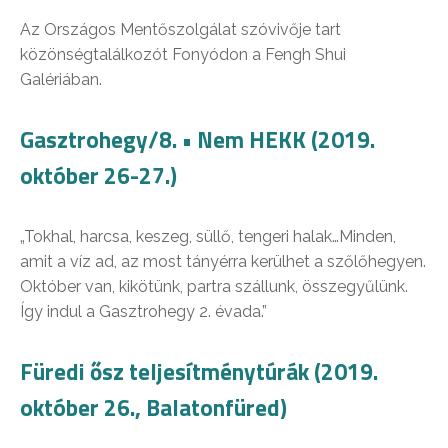
Az Országos Mentőszolgálat szóvivője tart
közönségtalálkozót Fonyódon a Fengh Shui
Galériában.
Gasztrohegy/8. • Nem HEKK (2019.
október 26-27.)
„Tokhal, harcsa, keszeg, süllő, tengeri halak…Minden,
amit a víz ad, az most tányérra kerülhet a szőlőhegyen.
Október van, kikötünk, partra szállunk, összegyűlünk.
Így indul a Gasztrohegy 2. évada.”
Füredi ősz teljesítménytúrák (2019.
október 26., Balatonfüred)