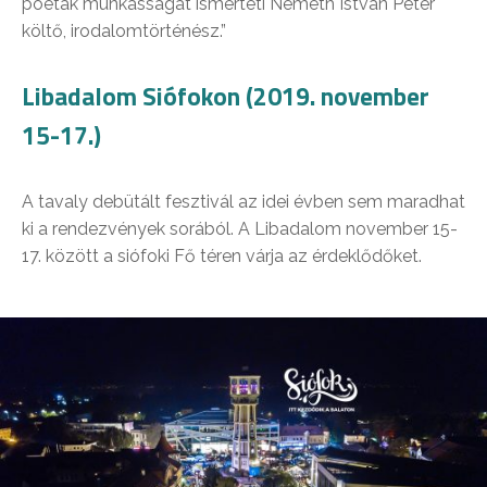
poéták munkásságát ismerteti Németh István Péter
költő, irodalomtörténész.”
Libadalom Siófokon (2019. november
15-17.)
A tavaly debütált fesztivál az idei évben sem maradhat
ki a rendezvények sorából. A Libadalom november 15-
17. között a siófoki Fő téren várja az érdeklődőket.