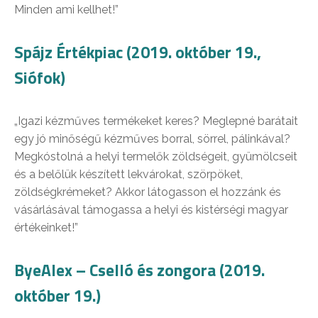
Minden ami kellhet!”
Spájz Értékpiac (2019. október 19.,
Siófok)
„Igazi kézműves termékeket keres? Meglepné barátait
egy jó minőségű kézműves borral, sörrel, pálinkával?
Megkóstolná a helyi termelők zöldségeit, gyümölcseit
és a belőlük készített lekvárokat, szörpöket,
zöldségkrémeket? Akkor látogasson el hozzánk és
vásárlásával támogassa a helyi és kistérségi magyar
értékeinket!”
ByeAlex – Cselló és zongora (2019.
október 19.)