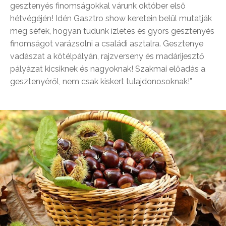
gesztenyés finomságokkal várunk október első
hétvégéjén! Idén Gasztro show keretein belül mutatják
meg séfek, hogyan tudunk ízletes és gyors gesztenyés
finomságot varázsolni a családi asztalra. Gesztenye
vadászat a kötélpályán, rajzverseny és madárijesztő
pályázat kicsiknek és nagyoknak! Szakmai előadás a
gesztenyéről, nem csak kiskert tulajdonosoknak!”