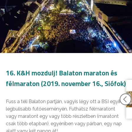
16. K&H mozdulj! Balaton maraton és
félmaraton (2019. november 16., Siófok)
Fuss a téli Balaton partján, vagyis légy ott a BSI egyik
legbulisabb futóeseményén. Futhatsz félmaratont
vagy maratont egy vagy több részletben (maratont
csak több etapban), egyéniben vagy párban, egy nap
alatt vagy két napon át!