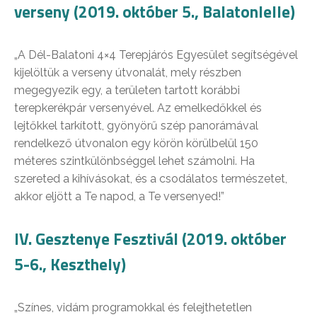
verseny (2019. október 5., Balatonlelle)
„A Dél-Balatoni 4×4 Terepjárós Egyesület segítségével
kijelöltük a verseny útvonalát, mely részben
megegyezik egy, a területen tartott korábbi
terepkerékpár versenyével. Az emelkedőkkel és
lejtőkkel tarkított, gyönyörű szép panorámával
rendelkező útvonalon egy körön körülbelül 150
méteres szintkülönbséggel lehet számolni. Ha
szereted a kihívásokat, és a csodálatos természetet,
akkor eljött a Te napod, a Te versenyed!”
IV. Gesztenye Fesztivál (2019. október
5-6., Keszthely)
„Színes, vidám programokkal és felejthetetlen