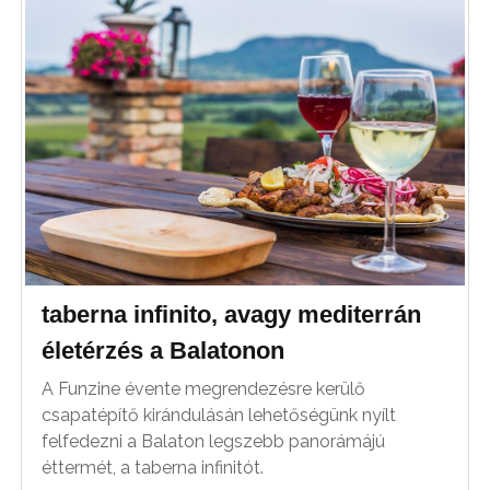
taberna infinito, avagy mediterrán
életérzés a Balatonon
A Funzine évente megrendezésre kerülő
csapatépítő kirándulásán lehetőségünk nyílt
felfedezni a Balaton legszebb panorámájú
éttermét, a taberna infinitót.