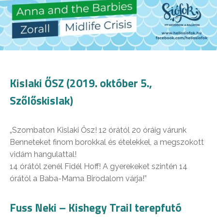
Kislaki ŐSZ (2019. október 5.,
Szőlőskislak)
„Szombaton Kislaki Ősz! 12 órától 20 óráig várunk
Benneteket finom borokkal és ételekkel, a megszokott
vidám hangulattal!
14 órától zenél Fidél Hoff! A gyerekeket szintén 14
órától a Baba-Mama Birodalom várja!”
Fuss Neki – Kishegy Trail terepfutó