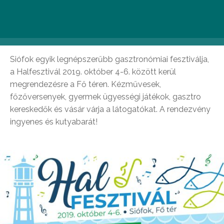
Halfesztivál Siófokon (2019. október 4-
6.)
Siófok egyik legnépszerűbb gasztronómiai fesztiválja,
a Halfesztivál 2019. október 4-6. között kerül
megrendezésre a Fő téren. Kézművesek,
főzőversenyek, gyermek ügyességi játékok, gasztro
kereskedők és vásár várja a látogatókat. A rendezvény
ingyenes és kutyabarát!