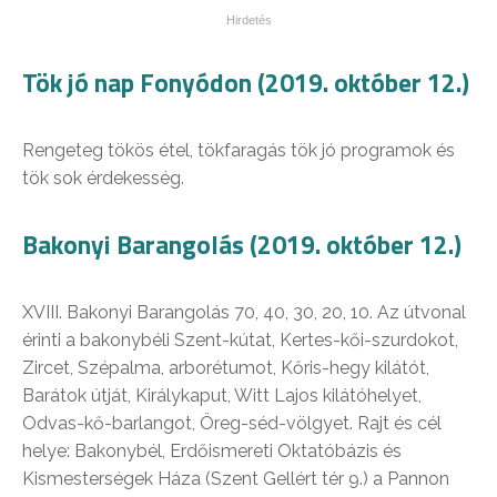
Tök jó nap Fonyódon (2019. október 12.)
Rengeteg tökös étel, tökfaragás tök jó programok és
tök sok érdekesség.
Bakonyi Barangolás (2019. október 12.)
XVIII. Bakonyi Barangolás 70, 40, 30, 20, 10. Az útvonal
érinti a bakonybéli Szent-kútat, Kertes-kői-szurdokot,
Zircet, Szépalma, arborétumot, Kőris-hegy kilátót,
Barátok útját, Királykaput, Witt Lajos kilátóhelyet,
Odvas-kő-barlangot, Öreg-séd-völgyet. Rajt és cél
helye: Bakonybél, Erdőismereti Oktatóbázis és
Kismesterségek Háza (Szent Gellért tér 9.) a Pannon