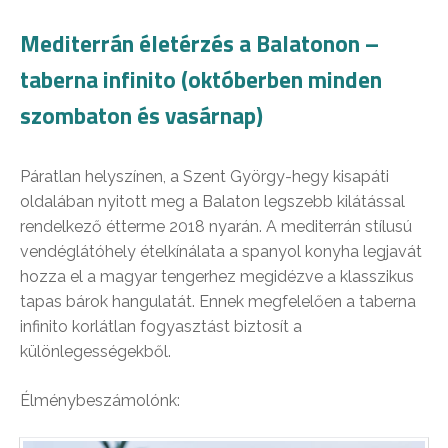
Mediterrán életérzés a Balatonon –
taberna infinito (októberben minden
szombaton és vasárnap)
Páratlan helyszínen, a Szent György-hegy kisapáti
oldalában nyitott meg a Balaton legszebb kilátással
rendelkező étterme 2018 nyarán. A mediterrán stílusú
vendéglátóhely ételkínálata a spanyol konyha legjavát
hozza el a magyar tengerhez megidézve a klasszikus
tapas bárok hangulatát. Ennek megfelelően a taberna
infinito korlátlan fogyasztást biztosít a
különlegességekből.
Élménybeszámolónk: