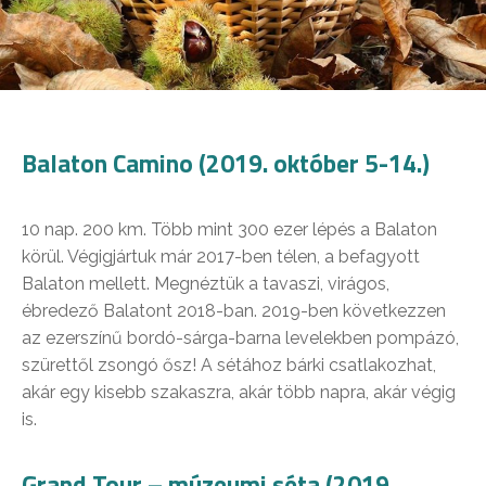
Balaton Camino (2019. október 5-14.)
10 nap. 200 km. Több mint 300 ezer lépés a Balaton
körül. Végigjártuk már 2017-ben télen, a befagyott
Balaton mellett. Megnéztük a tavaszi, virágos,
ébredező Balatont 2018-ban. 2019-ben következzen
az ezerszínű bordó-sárga-barna levelekben pompázó,
szürettől zsongó ősz! A sétához bárki csatlakozhat,
akár egy kisebb szakaszra, akár több napra, akár végig
is.
Grand Tour – múzeumi séta (2019.