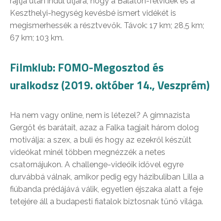
rajtja után indul útjára, hogy a Balaton-felvidék és a
Keszthelyi-hegység kevésbé ismert vidékét is
megismerhessék a résztvevők. Távok: 17 km; 28,5 km;
67 km; 103 km.
Filmklub: FOMO-Megosztod és
uralkodsz (2019. október 14., Veszprém)
Ha nem vagy online, nem is létezel? A gimnazista
Gergőt és barátait, azaz a Falka tagjait három dolog
motiválja: a szex, a buli és hogy az ezekről készült
videókat minél többen megnézzék a netes
csatornájukon. A challenge-videóik idővel egyre
durvábbá válnak, amikor pedig egy házibuliban Lilla a
fiúbanda prédájává válik, egyetlen éjszaka alatt a feje
tetejére áll a budapesti fiatalok biztosnak tűnő világa.