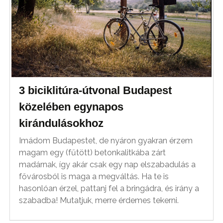
3 biciklitúra-útvonal Budapest
közelében egynapos
kirándulásokhoz
Imádom Budapestet, de nyáron gyakran érzem
magam egy (fűtött) betonkalitkába zárt
madárnak, így akár csak egy nap elszabadulás a
fővárosból is maga a megváltás. Ha te is
hasonlóan érzel, pattanj fel a bringádra, és irány a
szabadba! Mutatjuk, merre érdemes tekerni.