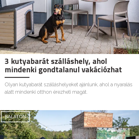
3 kutyabarát szálláshely, ahol
mindenki gondtalanul vakációzhat
Olyan kutyabarát szálláshelyeket ajánlunk, ahol a nyaralás
alatt mindenki otthon érezheti magát.
BALATON