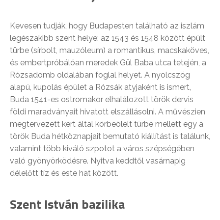
Kevesen tudják, hogy Budapesten található az iszlám
legészakibb szent helye: az 1543 és 1548 között épült
türbe (sírbolt, mauzóleum) a romantikus, macskaköves,
és embertpróbálóan meredek Gül Baba utca tetején, a
Rózsadomb oldalában foglal helyet. A nyolcszög
alapú, kupolás épület a Rózsák atyjaként is ismert,
Buda 1541-es ostromakor elhalálozott török dervis
földi maradványait hivatott elszállásolni. A művészien
megtervezett kert által körbeölelt türbe mellett egy a
török Buda hétköznapjait bemutató kiállítást is találunk,
valamint több kiváló szpotot a város szépségében
való gyönyörködésre. Nyitva keddtől vasárnapig
délelőtt tíz és este hat között.
Szent István bazilika