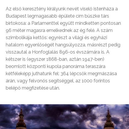
Az első keresztény királyunk nevét viselő istenháza a
Budapest legmagasabb épülete cím büszke társ
birtokosa: a Parlamenttel együtt mindketten pontosan
96 méter magasra emelkednek az ég felé. A szám
szimbolikája kettős: egyrészt a világi és egyházi
hatalom egyenlőségét hangsúlyozza, másrészt pedig
visszautal a Honfoglalás 896-os évszámára is. A
kétszer is (egyszer 1868-ban, aztán 1947-ben)
beomlott központi kupola panoráma teraszára
kétféleképp juthatunk fel: 364 lépcsők megmászása
árán, vagy felvonós segítséggel, az 1000 forintos
belépő megfizetése után.