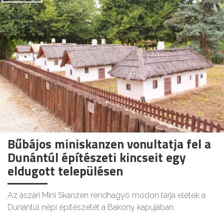
Bűbájos miniskanzen vonultatja fel a
Dunántúl építészeti kincseit egy
eldugott településen
Az ászári Mini Skanzen rendhagyó módon tárja elétek a
Dunántúl népi építészetét a Bakony kapujában.