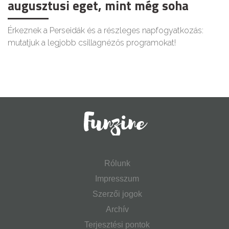
augusztusi eget, mint még soha
Érkeznek a Perseidák és a részleges napfogyatkozás:
mutatjuk a legjobb csillagnézős programokat!
Rólunk
Impresszum
Szerzői jogok
Archív
Terjesztési pontok