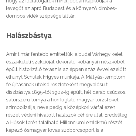
hogy az idelátogatók minél jobban kapkodják a
levegőt az apró Budapest és a környező dimbes-
dombos vidék szépsége láttán.
Halászbástya
Amint már fentebb említettük, a budai Várhegy keleti
északkeleti szekcióját dekoráló, kőbányai mészkőből
épült historizáló terasz is az éppen száz évvel ezelőtt
elhunyt Schulek Frigyes munkája. A Mátyás-templom
felújításának utolsó részleteként megvalósult
díszbástya 1895-től 1902-ig épült, hét darab csúcsos,
sátorszerű tornya a honfoglaló magyar törzsfőket
szimbolizálja, neve pedig a középkori várfal ezen
részét védeni hivatott halászok céhére utal. Eredetileg
a Hősök terén található Millenniumi emlékmű részét
képező ősmagyar lovas szoborcsoport is a