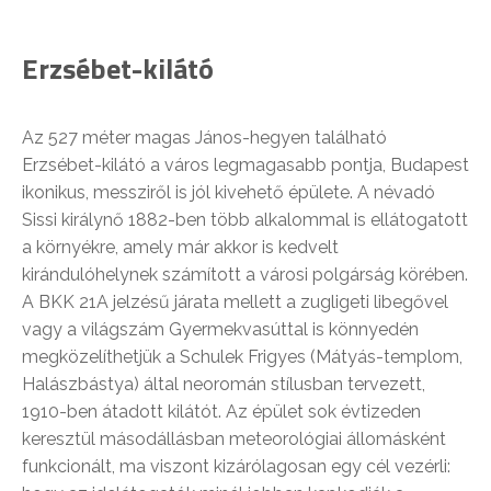
Erzsébet-kilátó
Az 527 méter magas János-hegyen található
Erzsébet-kilátó a város legmagasabb pontja, Budapest
ikonikus, messziről is jól kivehető épülete. A névadó
Sissi királynő 1882-ben több alkalommal is ellátogatott
a környékre, amely már akkor is kedvelt
kirándulóhelynek számított a városi polgárság körében.
A BKK 21A jelzésű járata mellett a zugligeti libegővel
vagy a világszám Gyermekvasúttal is könnyedén
megközelíthetjük a Schulek Frigyes (Mátyás-templom,
Halászbástya) által neoromán stílusban tervezett,
1910-ben átadott kilátót. Az épület sok évtizeden
keresztül másodállásban meteorológiai állomásként
funkcionált, ma viszont kizárólagosan egy cél vezérli: