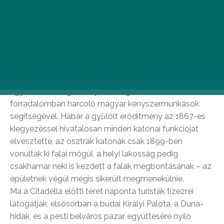
Citadella
A Gellért-hegy csúcsát koronázó Citadellát a
véreskezű hóhérként is ismert Báró Julius Jacob von
Haynau parancsára építették 1854-ben az egykori
egyetemi Csillagda helyére, méghozzá a
forradalomban harcoló magyar kényszermunkások
segítségével. Habár a gyűlölt erődítmény az 1867-es
kiegyezéssel hivatalosan minden katonai funkcióját
elvesztette, az osztrák katonák csak 1899-ben
vonultak ki falai mögül, a helyi lakosság pedig
csakhamar neki is kezdett a falak megbontásának – az
épületnek végül mégis sikerült megmenekülnie.
Ma a Citadella előtti teret naponta turisták tízezrei
látogatják, elsősorban a budai Királyi Palota, a Duna-
hidak, és a pesti belváros pazar együttesére nyíló