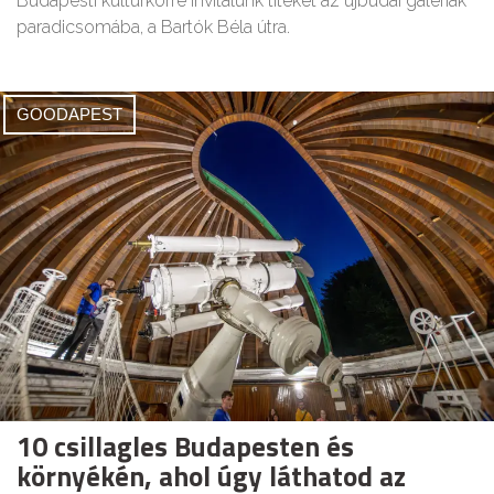
Budapesti kultúrkörre invitálunk titeket az újbudai galériák
paradicsomába, a Bartók Béla útra.
GOODAPEST
10 csillagles Budapesten és
környékén, ahol úgy láthatod az