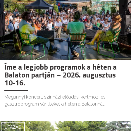
Íme a legjobb programok a héten a
Balaton partján – 2026. augusztus
10-16.
Megannyi koncert, színházi előadás, kertmozi és
gasztroprogram vár titeket a héten a Balatonnál.
UTAZÁS