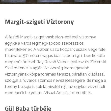
Margit-szigeti Víztorony
A festői Margit-sziget vasbeton-építésű víztornya
egyike a város legmegkapóbb szecessziós
műemlékeinek. A vízben úszó közpark északi vége felé
található, 57 méter magas ipari csoda 1911-ben kezdte
meg működését Ray Rezső Vilmos építész és Zielenski
Szilárd tervei alapján. Az ország legmagasabb
víztornyának körpanorámás terasza páratlan kilátással
szolgál a főváros számos nevezetességére, de maga a
torony belseje is sok látnivalót rejt, az egykor vízzel teli
medencék helyét ma Visual Art kiállítótér tölti ki.
Gül Baba türbéje