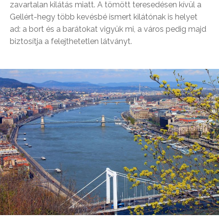
zavartalan kilátás miatt. A tömött teresedésen kívül a
Gellért-hegy több kevésbé ismert kilátónak is helyet
ad: a bort és a barátokat vigyük mi, a város pedig majd
biztosítja a felejthetetlen látványt.