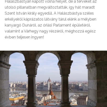
Halászbástyán kapott volna helyet, de a terveket az
utolsó pillanatban megváltoztatták, így hát maradt
Szent István király egyedül. A Halászbástya széles
erkélyeiről káprázatos látvány tárul elénk a mélyben
kanyargó Dunáról, az óriási Parlament épületéről,
valamint a Várhegy nagy részéről, méghozzá egész
évben teljesen ingyen!