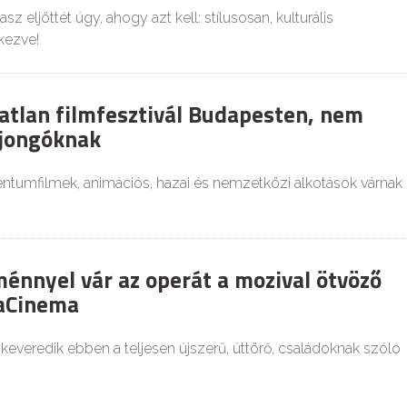
sz eljöttét úgy, ahogy azt kell: stílusosan, kulturális
kezve!
atlan filmfesztivál Budapesten, nem
ajongóknak
tumfilmek, animációs, hazai és nemzetközi alkotások várnak
ménnyel vár az operát a mozival ötvöző
raCinema
 keveredik ebben a teljesen újszerű, úttörő, családoknak szóló