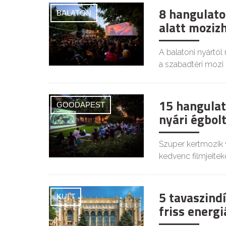
8 hangulatos
BALATON
alatt moziz
A balatoni nyártól
a szabadtéri mozi i
15 hangulat
GOODAPEST
nyári égbolt
Szuper kertmozik 
kedvenc filmjeiteke
5 tavaszind
KULT
friss energ