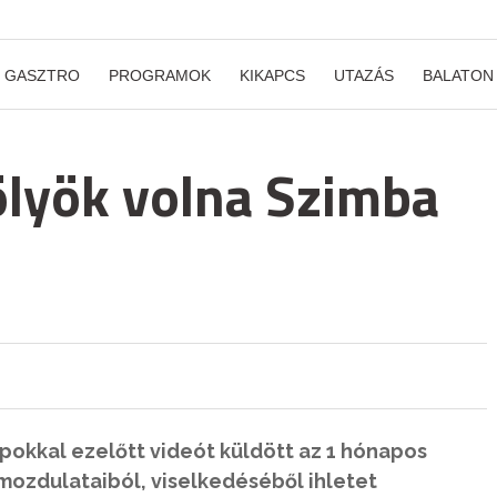
GASZTRO
PROGRAMOK
KIKAPCS
UTAZÁS
BALATON
ölyök volna Szimba
okkal ezelőtt videót küldött az 1 hónapos
mozdulataiból, viselkedéséből ihletet