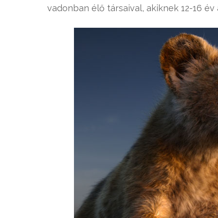
vadonban élő társaival, akiknek 12-16 év 