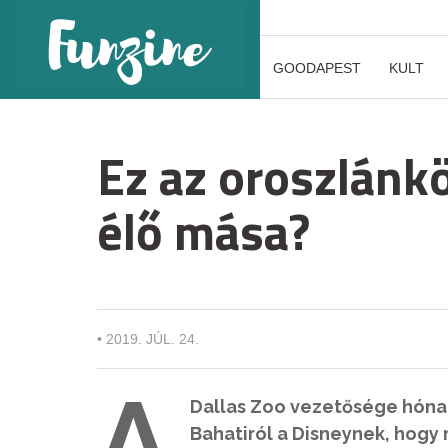
GOODAPEST
KULT
Ez az oroszlánk
élő mása?
•
2019. JÚL. 24.
A
Dallas Zoo vezetősége hónap
Bahatiról a Disneynek, hogy 