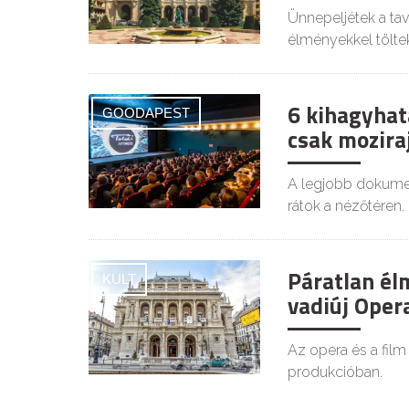
Ünnepeljétek a tava
élményekkel tölte
6 kihagyhat
GOODAPEST
csak mozir
A legjobb dokumen
rátok a nézőtéren.
Páratlan él
KULT
vadiúj Ope
Az opera és a film
produkcióban.