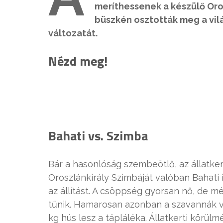
meríthessenek a készülő Oros
büszkén osztották meg a vilá
változatát.
Nézd meg!
Bahati vs. Szimba
Bár a hasonlóság szembeötlő, az állatke
Oroszlánkirály Szimbáját valóban Bahati 
az állítást. A csöppség gyorsan nő, de 
tűnik. Hamarosan azonban a szavannák ve
kg hús lesz a tápláléka. Állatkerti körül