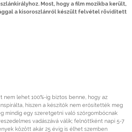
zlánkirályhoz. Most, hogy a film mozikba került,
ggal a kisoroszlánról készült felvétel rövidített
rt nem lehet 100%-ig biztos benne, hogy az
inspirálta, hiszen a készítők nem erősítették meg
még mindig egy szeretgetni való szőrgombócnak
szedelmes vadászává válik; felnőttként napi 5-7
mények között akár 25 évig is élhet szemben