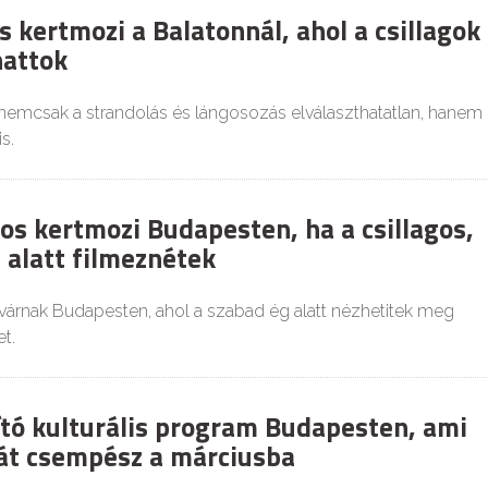
 kertmozi a Balatonnál, ahol a csillagok
hattok
 nemcsak a strandolás és lángosozás elválaszthatatlan, hanem
s.
os kertmozi Budapesten, ha a csillagos,
 alatt filmeznétek
várnak Budapesten, ahol a szabad ég alatt nézhetitek meg
t.
ító kulturális program Budapesten, ami
iát csempész a márciusba