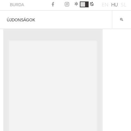
EN
HU
SL
BURDA
ÚJDONSÁGOK