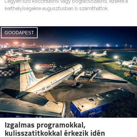
Legyen szó koccintásról vagy bográcsozásról, ezekre a
kerthelyiségekre augusztusban is számíthattok.
GOODAPEST
Izgalmas programokkal,
kulisszatitkokkal érkezik idén