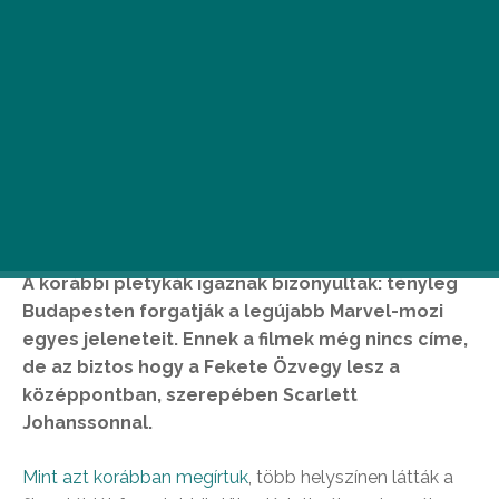
A korábbi pletykák igaznak bizonyultak: tényleg
Budapesten forgatják a legújabb Marvel-mozi
egyes jeleneteit. Ennek a filmek még nincs címe,
de az biztos hogy a Fekete Özvegy lesz a
középpontban, szerepében Scarlett
Johanssonnal.
Mint azt korábban megírtuk
, több helyszínen látták a