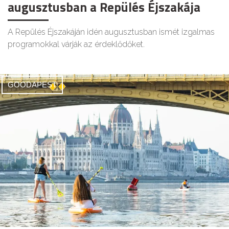
augusztusban a Repülés Éjszakája
A Repülés Éjszakáján idén augusztusban ismét izgalmas
programokkal várják az érdeklődőket.
GOODAPEST