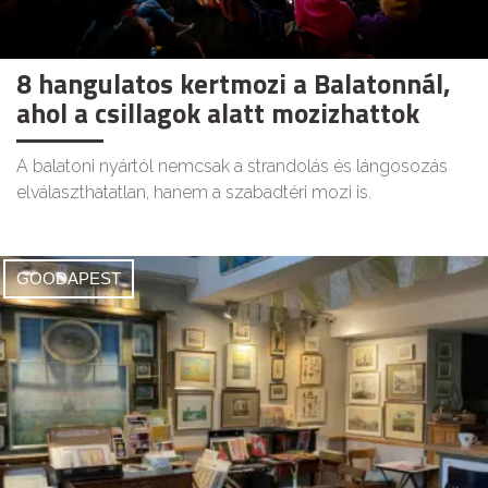
8 hangulatos kertmozi a Balatonnál,
ahol a csillagok alatt mozizhattok
A balatoni nyártól nemcsak a strandolás és lángosozás
elválaszthatatlan, hanem a szabadtéri mozi is.
GOODAPEST