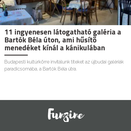
11 ingyenesen látogatható galéria a
Bartók Béla úton, ami hűsítő
menedéket kínál a kánikulában
Budapesti kultúrkörre invitálunk titeket az újbudai galériák
paradicsomába, a Bartók Béla útra.