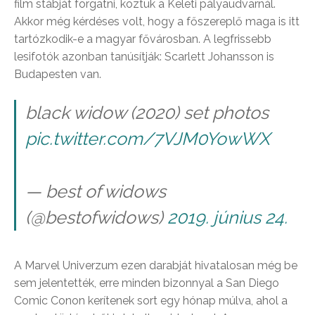
film stábját forgatni, köztük a Keleti pályaudvarnál.
Akkor még kérdéses volt, hogy a főszereplő maga is itt
tartózkodik-e a magyar fővárosban. A legfrissebb
lesifotók azonban tanúsítják: Scarlett Johansson is
Budapesten van.
black widow (2020) set photos
pic.twitter.com/7VJM0YowWX
— best of widows
(@bestofwidows)
2019. június 24.
A Marvel Univerzum ezen darabját hivatalosan még be
sem jelentették, erre minden bizonnyal a San Diego
Comic Conon kerítenek sort egy hónap múlva, ahol a