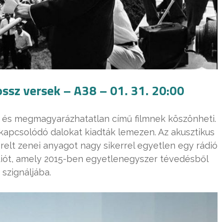
ssz versek – A38 – 01. 31. 20:00
a és megmagyarázhatatlan című filmnek köszönheti.
 kapcsolódó dalokat kiadták lemezen. Az akusztikus
relt zenei anyagot nagy sikerrel egyetlen egy rádió
ádiót, amely 2015-ben egyetlenegyszer tévedésből
szignáljába.