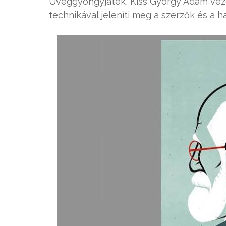
Üveggyöngyjáték, Kiss György Ádám vezet
technikával jeleníti meg a szerzők és a ha