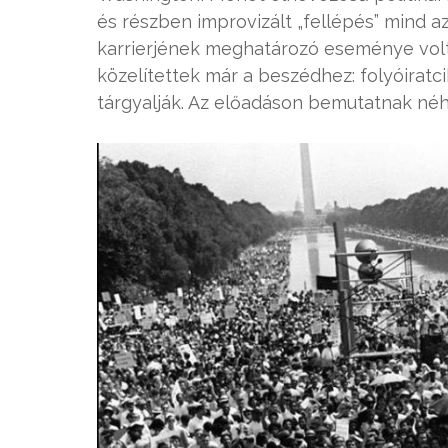
és részben improvizált „fellépés” mind a
karrierjének meghatározó eseménye volt
közelítettek már a beszédhez: folyóiratc
tárgyalják. Az előadáson bemutatnak né