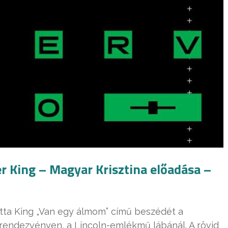
r King – Magyar Krisztina előadása –
otta King „Van egy álmom” című beszédét a
rendezvényen, a Lincoln-emlékmű lábánál. A rövid