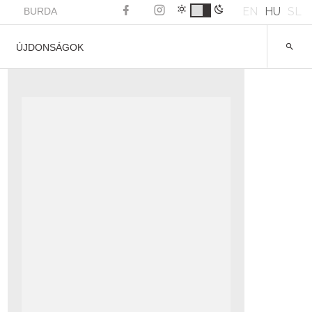
EN
HU
SL
BURDA
ÚJDONSÁGOK