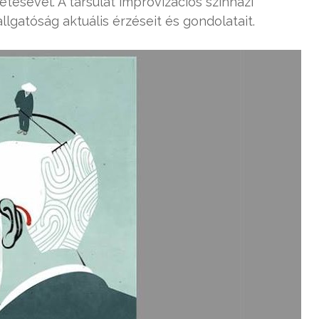
ésével. A társulat improvizációs színházi
llgatóság aktuális érzéseit és gondolatait.