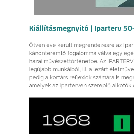
Kiállításmegnyitó | Iparterv 5
Ötven éve került megrendezésre az Iparterv
kánonteremtő fogalommá válva egy egés
hazai művészettörténetbe. Az IPARTERV 5
legújabb munkáiból, ill. a lezárt életműv
pedig a kortárs reflexiók számára is meg
amelyek az Iparterven szereplő alkotók 