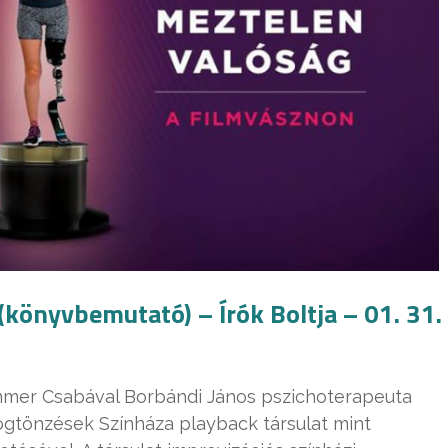
 (könyvbemutató) – Írók Boltja – 01. 31.
zummer Csabával Borbándi János pszichoterapeuta
ögtönzések Színháza playback társulat mint