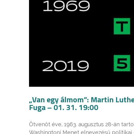
„Van egy álmom”: Martin Luthe
Fuga – 01. 31. 19:00
Ötvenöt éve, 1963. augusztus 28-án tart
Washingtoni Menet elnevezésű politikai 