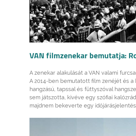
VAN filmzenekar bemutatja: Ro
A zenekar alakulását a VAN valami furcs
A 2014-ben bemutatott film zenéjét és a
hangzású, tapssal és füttyszóval hangsze
sem játszotta, kivéve egy szófiai kalózr
majdnem bekeverte egy időjárásjelentés 