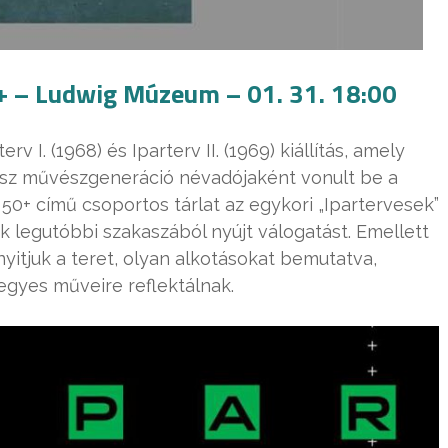
0+ – Ludwig Múzeum – 01. 31. 18:00
 I. (1968) és Iparterv II. (1969) kiállítás, amely
z művészgeneráció névadójaként vonult be a
0+ című csoportos tárlat az egykori „Ipartervesek”
ek legutóbbi szakaszából nyújt válogatást. Emellett
nyitjuk a teret, olyan alkotásokat bemutatva,
egyes műveire reflektálnak.