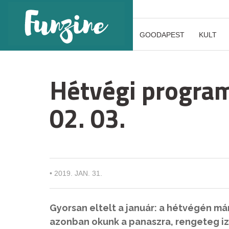
GOODAPEST
KULT
Hétvégi program
02. 03.
•
2019. JAN. 31.
Gyorsan eltelt a január: a hétvégén már
azonban okunk a panaszra, rengeteg iz