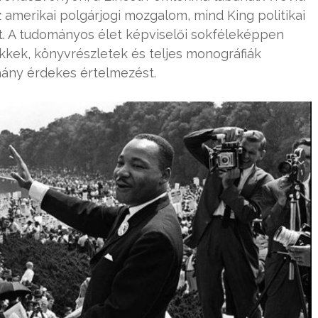
z amerikai polgárjogi mozgalom, mind King politikai
. A tudományos élet képviselői sokféleképpen
ikkek, könyvrészletek és teljes monográfiák
hány érdekes értelmezést.