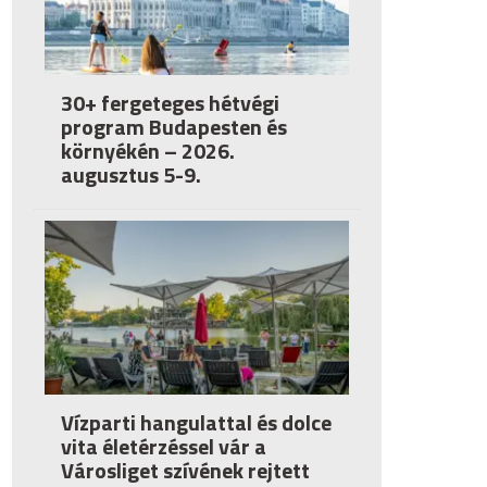
30+ fergeteges hétvégi
program Budapesten és
környékén – 2026.
augusztus 5-9.
Vízparti hangulattal és dolce
vita életérzéssel vár a
Városliget szívének rejtett