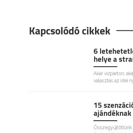
Kapcsolódó cikkek
6 letehetet
KIKAPCS
helye a str
Akár vízparton, ak
választás az idei n
15 szenzáci
KIKAPCS
ajándéknak 
Összegyűjtöttünk 