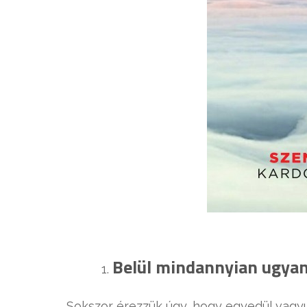
Belül mindannyian ugya
Sokszor érezzük úgy, hogy egyedül vagy