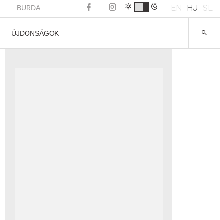
EN
HU
SL
BURDA
ÚJDONSÁGOK