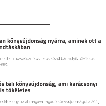
len könyvújdonság nyárra, aminek ott a
andtáskában
ár otthon heverésznétek, ezek közül bármelyik tökéletes
yárra.
ós téli könyvújdonság, ami karácsonyi
is tökéletes
nektek egy tucat magával ragadó könyvújdonságot a 2025-