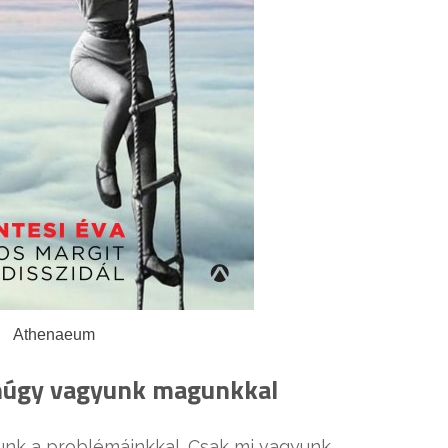
Athenaeum
núgy vagyunk magunkkal
unk a problémáinkkal. Csak mi vagyunk