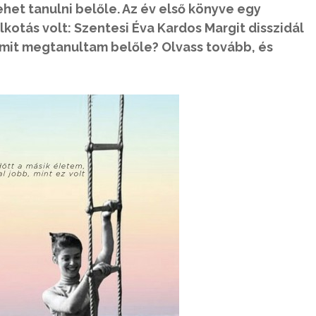
ehet tanulni belőle. Az év első könyve egy
lkotás volt: Szentesi Éva Kardos Margit disszidál
amit megtanultam belőle? Olvass tovább, és