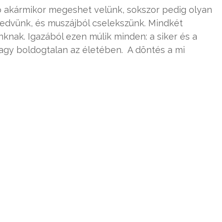
ció akármikor megeshet velünk, sokszor pedig olyan
edvünk, és muszájból cselekszünk. Mindkét
knak. Igazából ezen múlik minden: a siker és a
 vagy boldogtalan az életében. A döntés a mi