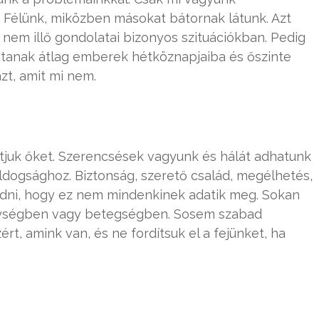
 Félünk, miközben másokat bátornak látunk. Azt
nem illő gondolatai bizonyos szituációkban. Pedig
újtanak átlag emberek hétköznapjaiba és őszinte
zt, amit mi nem.
tjuk őket. Szerencsések vagyunk és hálát adhatunk
ogsághoz. Biztonság, szerető család, megélhetés,
tudni, hogy ez nem mindenkinek adatik meg. Sokan
énységben vagy betegségben. Sosem szabad
ért, amink van, és ne fordítsuk el a fejünket, ha