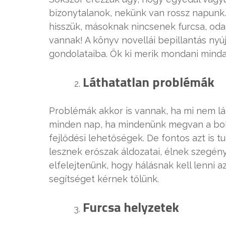
bizonytalanok, nekünk van rossz napunk.
hisszük, másoknak nincsenek furcsa, oda 
vannak! A könyv novellái bepillantás ny
gondolataiba. Ők ki merik mondani minda
Láthatatlan problémák
Problémák akkor is vannak, ha mi nem lá
minden nap, ha mindenünk megvan a bold
fejlődési lehetőségek. De fontos azt is 
lesznek erőszak áldozatai, élnek szeg
elfelejtenünk, hogy hálásnak kell lenni az
segítséget kérnek tőlünk.
Furcsa helyzetek