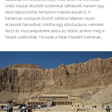
óriási, írással díszített szobrokat láthatunk, hanem egy
ókori lépcsőzetes templom maradványait is. A
hatalmas oszlopok között sétálva teljesen olyan
érzésünk támadhat, mintha egy időutazáson vennénk
részt és visszarepülnénk abba az időbe, amikor még a
fáraók uralkodtak. Ha ezek a falak mesélni tudnának…