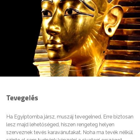
Tevegelés
Ha Egyiptomba jársz, muszáj tevegelned. Erre biztosan
lesz majd lehetőséged, hiszen rengeteg helyen
szerveznek tevés karavánutakat. Noha ma tevék nélkül