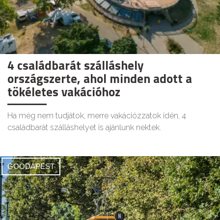
4 családbarát szálláshely
országszerte, ahol minden adott a
tökéletes vakációhoz
Ha még nem tudjátok, merre vakációzzatok idén, 4
családbarát szálláshelyet is ajánlunk nektek.
GOODAPEST