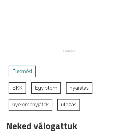
Életmód
BKK
Egyiptom
nyaralás
nyereményjáték
utazás
Neked válogattuk