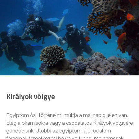
Királyok völgye
Egyiptom ősi, történelmi múltja a mai napig jelen van.
Elég a piramisokra vagy a csodálatos Királyok völgyére
gondolnunk. Utóbbi az egyiptomi újbirodalom
fáraóinak temetkezési helye volt, ahol ma nemcsak