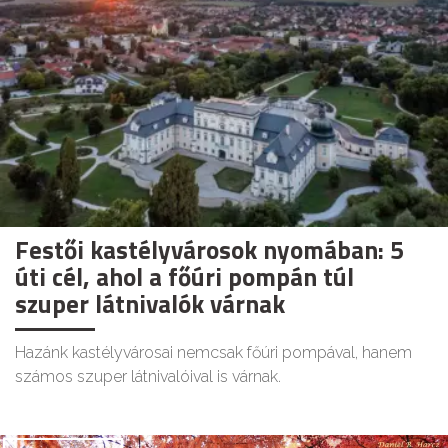
Festői kastélyvárosok nyomában: 5
úti cél, ahol a főúri pompán túl
szuper látnivalók várnak
Hazánk kastélyvárosai nemcsak főúri pompával, hanem
számos szuper látnivalóival is várnak.