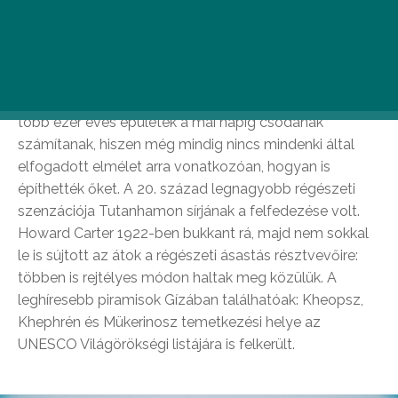
Piramisok
Kezdjük mindjárt a legevidensebbel, a piramisokkal. A
több ezer éves épületek a mai napig csodának
számítanak, hiszen még mindig nincs mindenki által
elfogadott elmélet arra vonatkozóan, hogyan is
építhették őket. A 20. század legnagyobb régészeti
szenzációja Tutanhamon sírjának a felfedezése volt.
Howard Carter 1922-ben bukkant rá, majd nem sokkal
le is sújtott az átok a régészeti ásastás résztvevőire:
többen is rejtélyes módon haltak meg közülük. A
leghíresebb piramisok Gízában találhatóak: Kheopsz,
Khephrén és Mükerinosz temetkezési helye az
UNESCO Világörökségi listájára is felkerült.