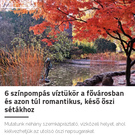
GOODAPEST
6 színpompás víztükör a fővárosban
és azon túl romantikus, késő őszi
sétákhoz
Mutatunk néhány szemkápráztató, vízközeli helyet, ahol
kiélvezhetjük az utolsó őszi napsugarakat.