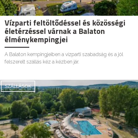
Vízparti feltöltődéssel és közösségi
életérzéssel várnak a Balaton
élménykempingjei
A Balaton kempingjeiben a vízparti szabadság és a jól
felszerelt szállás kéz a kézben jár.
SZÁLLÁSOK