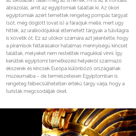
az iskolában, talán még az is rémlik, mi is az a frontális
ábrázolás, amit az egyiptomiak találtak ki. Az ókori
egyiptomiak azért temettek rengeteg pompás tárgyat
(sőt, még döglött lovat is) a fáraójuk mellé, mert úgy
hitték, az uralkodójukkal eltemetett tárgyak a túlvilágra
is követik őt. Ez az utókor számára azt jelentette, hogy
a piramisok feltárásakor hatalmas mennyiségű kincset
találtak, melyeket nem restelltek magukkal vinni. Így
kerültek egyiptomi temetkezési helyekről származó
ékszerek és kincsek Európa különböző országainak
múzeumaiba – de természetesen Egyiptomban is
rengeteg felbecsülhetetlen értékű tárgy várja, hogy a
turisták megcsodálják őket.