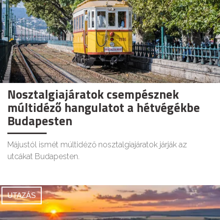
Nosztalgiajáratok csempésznek
múltidéző hangulatot a hétvégékbe
Budapesten
Májustól ismét múltidéző nosztalgiajáratok járják az
utcákat Budapesten.
UTAZÁS