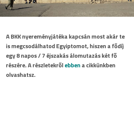
A BKK nyereményjátéka kapcsán most akár te
is megcsodálhatod Egyiptomot, hiszen a fődíj
egy 8 napos / 7 éjszakás álomutazás két fő
részére. A részletekről
ebben
a cikkünkben
olvashatsz.