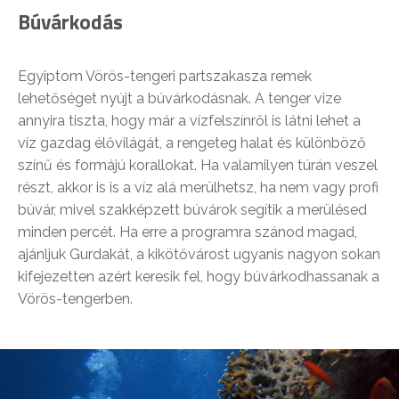
Búvárkodás
Egyiptom Vörös-tengeri partszakasza remek
lehetőséget nyújt a búvárkodásnak. A tenger vize
annyira tiszta, hogy már a vízfelszínről is látni lehet a
víz gazdag élővilágát, a rengeteg halat és különböző
színű és formájú korallokat. Ha valamilyen túrán veszel
részt, akkor is is a víz alá merülhetsz, ha nem vagy profi
búvár, mivel szakképzett búvárok segítik a merülésed
minden percét. Ha erre a programra szánod magad,
ajánljuk Gurdakát, a kikötővárost ugyanis nagyon sokan
kifejezetten azért keresik fel, hogy búvárkodhassanak a
Vörös-tengerben.