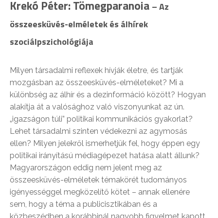
Krekó Péter:
Tömegparanoia
– Az
összeesküvés-elméletek és álhírek
szociálpszichológiája
Milyen társadalmi reflexek hívják életre, és tartják
mozgásban az összeesküvés-elméleteket? Mi a
különbség az álhír és a dezinformáció között? Hogyan
alakítja át a valósághoz való viszonyunkat az ún.
„igazságon túli” politikai kommunikációs gyakorlat?
Lehet társadalmi szinten védekezni az agymosás
ellen? Milyen jelekről ismerhetjük fel, hogy éppen egy
politikai irányítású médiagépezet hatása alatt állunk?
Magyarországon eddig nem jelent meg az
összeesküvés-elméletek témakörét tudományos
igényességgel megközelítő kötet – annak ellenére
sem, hogy a téma a publicisztikában és a
közbeszédben a korábbinál nagyobb figyelmet kapott,