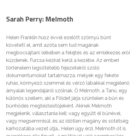
Sarah Perry:
Melmoth
Helen Franklin húsz évvel ezelőtt szörnyű bűnt
követett el, amit azóta sem tud magának
megbocsájtani: lelkében a felejtés és az emlékezés erői
küzdenek. Furcsa kézirat kerül a kezébe. Az emberi
történelem legsötétebb fejezeteiről szóló
dokumentumokat tartalmazza, melyek egy fekete
ruhás, könnyező szemmel és vérző lábakkal megjelenő
árnyalak legendájáról szólnak. Ő Melmoth, a Tanú, egy
különös szellem, aki a Földet járja szüntelen a bűn és
bűnhődés megtestesítőjeként. Akinek Melmoth
megjelenik, választania kell: vagy együtt él bűnével,
vagy megsemmisül, és az időtlen magány és sötétség
kárhozatába vezet útja… Helen úgy érzi, Melmoth őt is