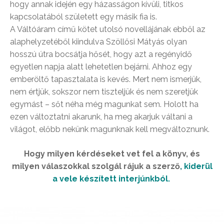
hogy annak idején egy házasságon kívüli, titkos
kapcsolatából született egy másik fia is.
A Váltóáram című kötet utolsó novellájának ebből az
alaphelyzetéből kiindulva Szöllősi Mátyás olyan
hosszú útra bocsátja hősét, hogy azt a regényidő
egyetlen napja alatt lehetetlen bejárni. Ahhoz egy
emberöltő tapasztalata is kevés. Mert nem ismerjük,
nem értjük, sokszor nem tiszteljük és nem szeretjük
egymást – sőt néha még magunkat sem. Holott ha
ezen változtatni akarunk, ha meg akarjuk váltani a
világot, előbb nekünk magunknak kell megváltoznunk.
Hogy milyen kérdéseket vet fel a könyv, és
milyen válaszokkal szolgál rájuk a szerző
,
kiderül
a vele készített interjúnkból.