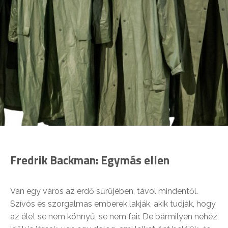
Fredrik Backman: Egymás ellen
Van egy város az erdő sűrűjében, távol mindentől.
Szívós és szorgalmas emberek lakják, akik tudják, hogy
az élet se nem könnyű, se nem fair. De bármilyen nehéz