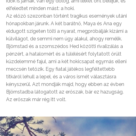
idők is járnak, van egy dolog, ami lelket önt beléjük, és
elfeledtet minden mást: a hoki.
Az előző szezonban történt tragikus események utáni
hónapokban járunk. A két barátnő, Maya és Ana egy
eldugott szigeten tölti a nyarat, megpróbálják kizárni a
külvilágot, de semmi nem úgy alakul, ahogy remélik.
Björnstad és a szomszédos Hed közötti rivalizálás a
pénzért, a hatalomért és a túlélésért folytatott őrült
küzdelemmé fajul, ami a két hokicsapat egymás elleni
meccsén tetőzik. Egy fiatal játékos legféltettebb
titkáról lehull a lepel, és a város ismét választásra
kényszerül. Azt mondják majd, hogy ebben az évben
Björnstadba látogatott az erőszak, bár ez hazugság.
Az erőszak már rég itt volt.