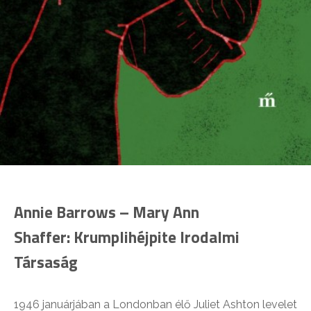
Annie Barrows – Mary Ann
Shaffer:
Krumplihéjpite Irodalmi
Társaság
1946 januárjában a Londonban élő Juliet Ashton levelet