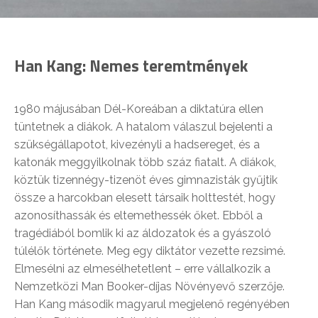
Han Kang:
Nemes teremtmények
1980 májusában Dél-Koreában a diktatúra ellen
tüntetnek a diákok. A hatalom válaszul bejelenti a
szükségállapotot, kivezényli a hadsereget, és a
katonák meggyilkolnak több száz fiatalt. A diákok,
köztük tizennégy-tizenöt éves gimnazisták gyűjtik
össze a harcokban elesett társaik holttestét, hogy
azonosíthassák és eltemethessék őket. Ebből a
tragédiából bomlik ki az áldozatok és a gyászoló
túlélők története. Meg egy diktátor vezette rezsimé.
Elmesélni az elmesélhetetlent – erre vállalkozik a
Nemzetközi Man Booker-díjas Növényevő szerzője.
Han Kang második magyarul megjelenő regényében