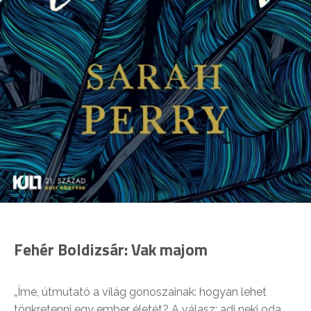
Fehér Boldizsár: Vak majom
„Íme, útmutató a világ gonoszainak: hogyan lehet
tönkretenni egy ember életét? A válasz: adj neki oda