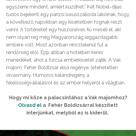
egyszerre mindent, amiért küzdhet.” Két Nobel-díjas
tudós bejelenti egy párizsi luxusszálloda lakóinak, hogy
a következő napokban egy kísérletben fognak részt
venni. A történetet egy huszonéves fiú meséli el, aki
nem olyan rég még Magyarország leggazdagabb
embere volt. Most azonban nincstelenül fut a
rendőrség elől. Épp abban a hotelben keres
menedéket, ahol a furcsa emberkísérlet zajlik. A Vak
majom, Fehér Boldizsár első regénye, letehetetlen
olvasmány. Humoros kalandregény a
felelősségvállalásról és az ember helyéről a világban.
Hogy mi köze a palacsintához a Vak majomhoz?
Olvasd el
a Fehér Boldizsárral készített
interjúnkat, melyből ez is kiderül.