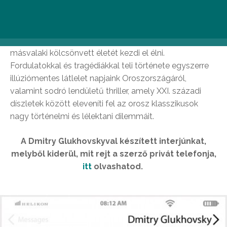
maffiózók sötét üzelmeiben, választani bosszú és
megbocsátás között. Mindeközben egyre mélyebbre
merül a telefonban talált képekben, videókban és
üzenetekben – mivel sajátjától megfosztották,
másvalaki kölcsönvett életét kezdi el élni.
Fordulatokkal és tragédiákkal teli története egyszerre
illúziómentes látlelet napjaink Oroszországáról,
valamint sodró lendületű thriller, amely XXI. századi
díszletek között eleveníti fel az orosz klasszikusok
nagy történelmi és lélektani dilemmáit.
A Dmitry Glukhovskyval készített interjúnkat,
melyből kiderül, mit rejt a szerző privát telefonja,
itt
olvashatod.