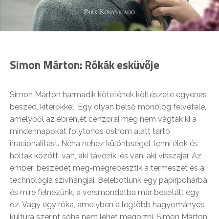
Simon Márton:
Rókák esküvője
Simon Márton harmadik kötetének költészete egyenes
beszéd, kitérőkkel. Egy olyan belső monológ felvétele,
amelyből az ébrenlét cenzorai még nem vágták ki a
mindennapokat folytonos ostrom alatt tartó
irracionalitást. Néha nehéz különbséget tenni élők és
holtak között: van, aki távozik, és van, aki visszajár. Az
emberi beszédet meg-megrepesztik a természet és a
technológia szívhangjai. Belebotlunk egy papírpohárba,
és mire felnézünk, a versmondatba már besétált egy
őz. Vagy egy róka, amelyben a legtöbb hagyományos
kultúra szerint soha nem lehet megbízni. Simon Márton