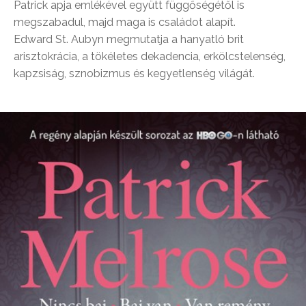
Patrick apja emlékével együtt függőségétől is
megszabadul, majd maga is családot alapít.
Edward St. Aubyn megmutatja a hanyatló brit
arisztokrácia, a tökéletes dekadencia, erkölcstelenség,
kapzsiság, sznobizmus és kegyetlenség világát.