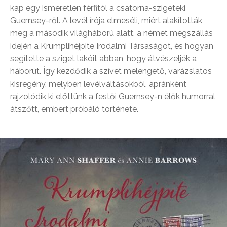
kap egy ismeretlen férfitól a csatorna-szigeteki
Guernsey-ről. A levél írója elmeséli, miért alakították
meg a második világháború alatt, a német megszállás
idején a Krumplihéjpite Irodalmi Társaságot, és hogyan
segítette a sziget lakóit abban, hogy átvészeljék a
háborút. Így kezdődik a szívet melengető, varázslatos
kisregény, melyben levélváltásokból, apránként
rajzolódik ki előttünk a festői Guernsey-n élők humorral
átszőtt, embert próbáló története.