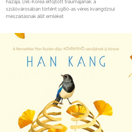
hazája, Dél-Korea elfojtott traumájának, a
szülővárosában történt 1980-as véres kvangdzsui
mészárlásnak állít emléket