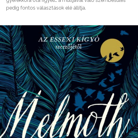
gyerekkora óta figyeli… a múltjával való szembesülés
pedig fontos választások elé állítja.