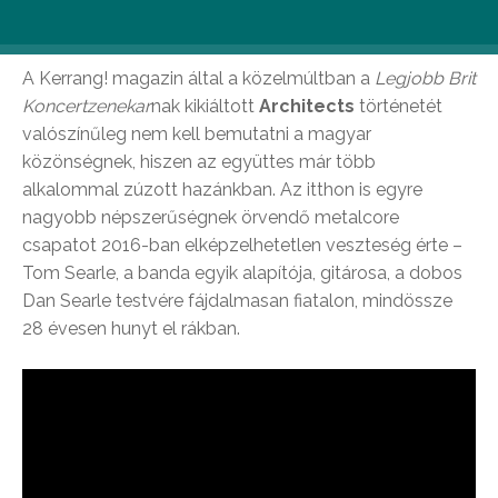
Parkba.
A Kerrang! magazin által a közelmúltban a
Legjobb Brit
Koncertzenekar
nak kikiáltott
Architects
történetét
valószínűleg nem kell bemutatni a magyar
közönségnek, hiszen az együttes már több
alkalommal zúzott hazánkban. Az itthon is egyre
nagyobb népszerűségnek örvendő metalcore
csapatot 2016-ban elképzelhetetlen veszteség érte –
Tom Searle, a banda egyik alapítója, gitárosa, a dobos
Dan Searle testvére fájdalmasan fiatalon, mindössze
28 évesen hunyt el rákban.