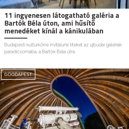
11 ingyenesen látogatható galéria a
Bartók Béla úton, ami hűsítő
menedéket kínál a kánikulában
Budapesti kultúrkörre invitálunk titeket az újbudai galériák
paradicsomába, a Bartók Béla útra.
GOODAPEST