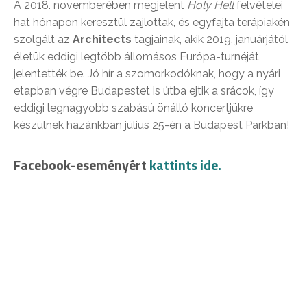
A 2018. novemberében megjelent
Holy Hell
felvételei
hat hónapon keresztül zajlottak, és egyfajta terápiakén
szolgált az
Architects
tagjainak, akik 2019. januárjától
életük eddigi legtöbb állomásos Európa-turnéját
jelentették be. Jó hír a szomorkodóknak, hogy a nyári
etapban végre Budapestet is útba ejtik a srácok, így
eddigi legnagyobb szabású önálló koncertjükre
készülnek hazánkban július 25-én a Budapest Parkban!
Facebook-eseményért
kattints ide.