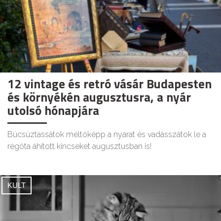
12 vintage és retró vásár Budapesten
és környékén augusztusra, a nyár
utolsó hónapjára
Búcsúztassátok méltóképp a nyarat és vadásszátok le a
régóta áhított kincseket augusztusban is!
KULT