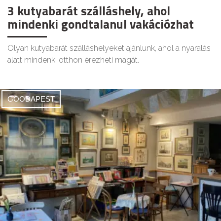
3 kutyabarát szálláshely, ahol
mindenki gondtalanul vakációzhat
Olyan kutyabarát szálláshelyeket ajánlunk, ahol a nyaralás
alatt mindenki otthon érezheti magát.
GOODAPEST