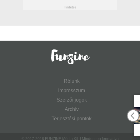
Rólunk
Impresszum
Szerzői jogok
Archív
Terjesztési pontok
© 2017-2018 FUNZINE Média Kft. | Minden jog fenntartva