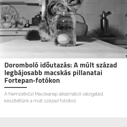
Doromboló időutazás: A múlt század
legbájosabb macskás pillanatai
Fortepan-fotókon
A Nemzetközi Macskanap alkalmából válogatást
készítettünk a múlt század fotóiból.