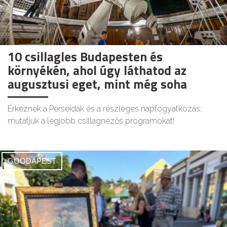
10 csillagles Budapesten és
környékén, ahol úgy láthatod az
augusztusi eget, mint még soha
Érkeznek a Perseidák és a részleges napfogyatkozás:
mutatjuk a legjobb csillagnézős programokat!
GOODAPEST