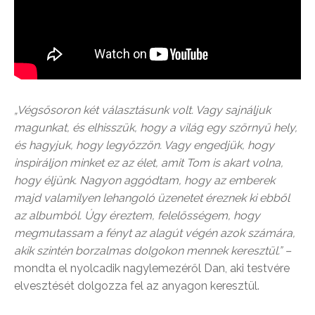
„Végsősoron két választásunk volt. Vagy sajnáljuk
magunkat, és elhisszük, hogy a világ egy szörnyű hely,
és hagyjuk, hogy legyőzzön. Vagy engedjük, hogy
inspiráljon minket ez az élet, amit Tom is akart volna,
hogy éljünk. Nagyon aggódtam, hogy az emberek
majd valamilyen lehangoló üzenetet éreznek ki ebből
az albumból. Úgy éreztem, felelősségem, hogy
megmutassam a fényt az alagút végén azok számára,
akik szintén borzalmas dolgokon mennek keresztül.” –
mondta el nyolcadik nagylemezéről Dan, aki testvére
elvesztését dolgozza fel az anyagon keresztül.