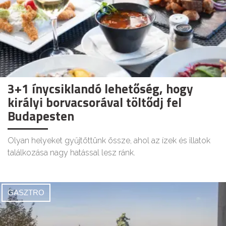
3+1 ínycsiklandó lehetőség, hogy
királyi borvacsorával töltődj fel
Budapesten
Olyan helyeket gyűjtöttünk össze, ahol az ízek és illatok
találkozása nagy hatással lesz ránk.
GASZTRO