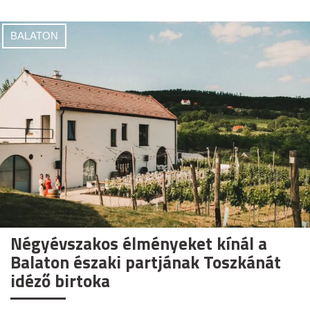
BALATON
Négyévszakos élményeket kínál a
Balaton északi partjának Toszkánát
idéző birtoka