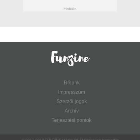
Rólunk
Impresszum
Szerzői jogok
Archív
Terjesztési pontok