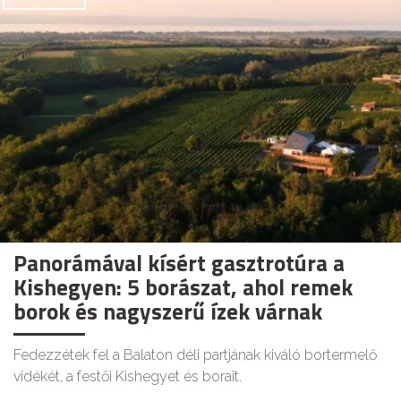
Panorámával kísért gasztrotúra a
Kishegyen: 5 borászat, ahol remek
borok és nagyszerű ízek várnak
Fedezzétek fel a Balaton déli partjának kiváló bortermelő
vidékét, a festői Kishegyet és borait.