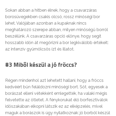
Sokan abban a hitben élnek, hogy a csavarzáras
borosüvegekben csakis olcsó, rossz minőségi bor
lehet. Valójában azonban a kupaknak nincs
meghatározó szerepe abban, milyen minőségű borról
beszélünk. A csavarzáras opció előnye, hogy segít
hosszabb időn át megőrizni a bor legkiválóbb értékeit:
az intenzív gyümölcsös ízt és illatot.
#3 Miből készül a jó fröccs?
Régen mindenhol azt lehetett hallani, hogy a fröccs
kedvéért bűn feláldozni minőségi bort. Sőt, egyesek a
borászat elleni vétekként emlegették, ha valaki mégis
felvetette az ötletet. A fénykorukat élő borfesztiválok
időszakában elkopni látszik ez az elképzelés, mivel
maguk a borászok is úgy nyilatkoznak: jó borból készül