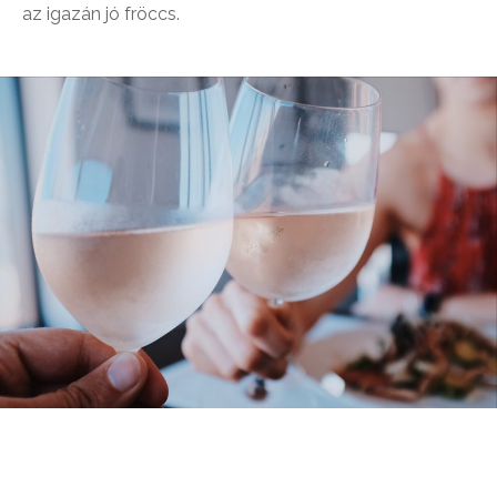
az igazán jó fröccs.