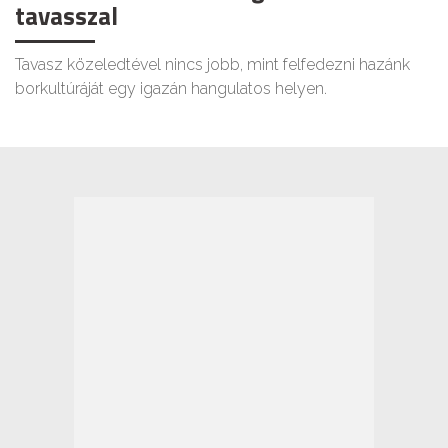
tavasszal
Tavasz közeledtével nincs jobb, mint felfedezni hazánk
borkultúráját egy igazán hangulatos helyen.