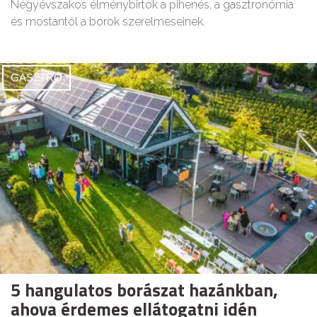
Négyévszakos élménybirtok a pihenés, a gasztronómia
és mostantól a borok szerelmeseinek.
GASZTRO
5 hangulatos borászat hazánkban,
ahova érdemes ellátogatni idén