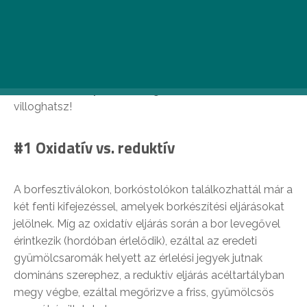
és az olcsóbb, silány minőségű nedűk helyett, egyre
inkább a minőségi, hazai borokra terelődik a figyelem. A
megfelelő bor kiválasztása hidd el, nem olyan nagy
ördöngösség, ha tisztában vagy néhány
alapkifejezéssel. Segítünk, hogyan bővítsd a tudásod:
elárulunk néhány érdekességet, amivel a kari bulikon is
villoghatsz!
#1 Oxidatív vs. reduktív
A borfesztiválokon, borkóstolókon találkozhattál már a
két fenti kifejezéssel, amelyek borkészítési eljárásokat
jelölnek. Míg az oxidatív eljárás során a bor levegővel
érintkezik (hordóban érlelődik), ezáltal az eredeti
gyümölcsaromák helyett az érlelési jegyek jutnak
domináns szerephez, a reduktív eljárás acéltartályban
megy végbe, ezáltal megőrizve a friss, gyümölcsös