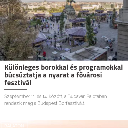
Különleges borokkal és programokkal
búcsúztatja a nyarat a fővárosi
fesztivál
Szeptember 11. és 14. között, a Budavári Palotában
rendezik meg a Budapest Borfesztivált.
BALATON