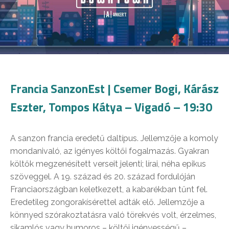
Francia SanzonEst | Csemer Bogi, Kárász
Eszter, Tompos Kátya – Vigadó – 19:30
A sanzon francia eredetű daltípus. Jellemzője a komoly
mondanivaló, az igényes költői fogalmazás. Gyakran
költők megzenésített verseit jelenti; lírai, néha epikus
szöveggel. A 19. század és 20. század fordulóján
Franciaországban keletkezett, a kabarékban tűnt fel.
Eredetileg zongorakísérettel adták elő. Jellemzője a
könnyed szórakoztatásra való törekvés volt, érzelmes,
sikamlós vagy humoros – költői igényességű –