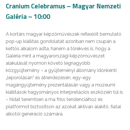
Cranium Celebramus – Magyar Nemzeti
Galéria – 10:00
A kortárs magyar képzőművészek reflexióit bemutató
pop-up kiállítás gondolatát azonban nem csupán a
kettős alkalom adta, hanem a törekvés is, hogy a
Galéria mint a magyarországi képzőművészet
alakulását nyomon követő legnagyobb
közgyűjtemény – a gyűjteményi állomány időnkénti
„leporolásán” és átrendezésén, egy-egy
magángyűjtemény prezentálásán vagy a múzeumi
kiállítások hagyományos interpretációs eszközein túl is
– hidat teremtsen a ma friss tendenciáihoz és
platformot biztosítson az azokat aktívan alakító, fiatal
alkotói generáció számára.