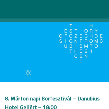
8. Márton napi Borfesztivál – Danubius
Hotel Gellért – 18:00