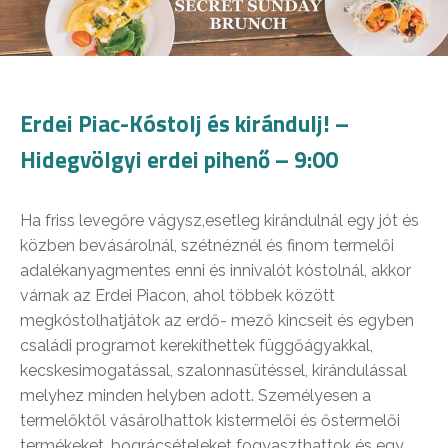
Erdei Piac-Kóstolj és kirándulj! –
Hidegvölgyi erdei pihenő – 9:00
Ha friss levegőre vágysz,esetleg kirándulnál egy jót és
közben bevásárolnál, szétnéznél és finom termelői
adalékanyagmentes enni és innivalót kóstolnál, akkor
várnak az Erdei Piacon, ahol többek között
megkóstolhatjátok az erdő- mező kincseit és egyben
családi programot kerekíthettek függőágyakkal,
kecskesimogatással, szalonnasütéssel, kirándulással
melyhez minden helyben adott. Személyesen a
termelőktől vásárolhattok kistermelői és őstermelői
termékeket, bográcsételeket fogyaszthattok és egy