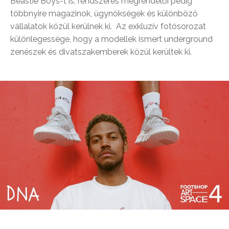
Beastie Boys-t is, rendszeres megrendelői pedig
többnyire magazinok, ügynökségek és különböző
vállalatok közül kerülnek ki. Az exkluzív fotósorozat
különlegessége, hogy a modellek ismert underground
zenészek és divatszakemberek közül kerültek ki.