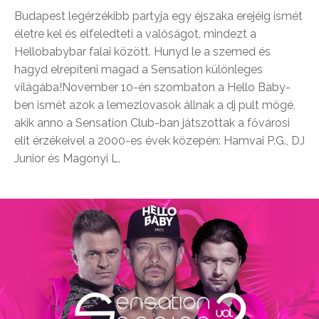
Budapest legérzékibb partyja egy éjszaka erejéig ismét
életre kel és elfeledteti a valóságot, mindezt a
Hellobabybar falai között. Hunyd le a szemed és
hagyd elrepíteni magad a Sensation különleges
világába!November 10-én szombaton a Hello Baby-
ben ismét azok a lemezlovasok állnak a dj pult mögé,
akik anno a Sensation Club-ban játszottak a fővárosi
elit érzékeivel a 2000-es évek közepén: Hamvai P.G., DJ
Junior és Magonyi L.