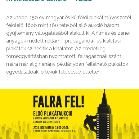
Az utóbbi 150 év magyar és külföldi plakátművészetét
felölelő, több mint 160 tételből álló aukció három
gyűjtemény válogatásából alakult ki. A filmes és zenei
anyagok mellett reklám-, propaganda- és kiállítási
plakátok színesítik a kínálatot. Az eredetileg
tömeggyártásban nyomtatott, falragasznak szánt,
mára már alig néhány példányban fellelhető plakátok
egyedülállóak, értékük felbecsülhettetlen.