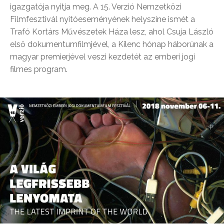
igazgatója nyitja meg. A 15. Verzió Nemzetközi
Filmfesztivál nyitóeseményének helyszíne ismét a
Trafó Kortárs Művészetek Háza lesz, ahol Csuja László
első dokumentumfilmjével, a Kilenc hónap háborúnak a
magyar premierjével veszi kezdetét az emberi jogi
filmes program.