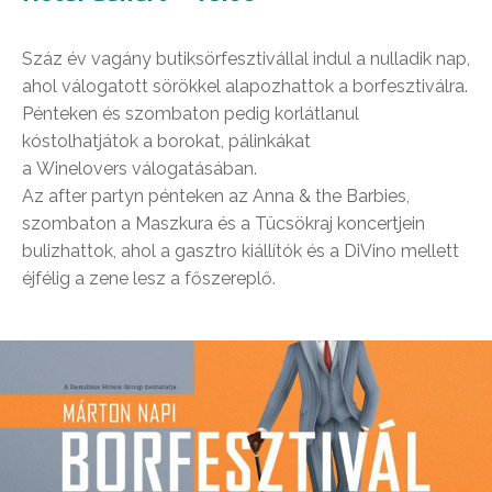
Száz év vagány butiksörfesztivállal indul a nulladik nap,
ahol válogatott sörökkel alapozhattok a borfesztiválra.
Pénteken és szombaton pedig korlátlanul
kóstolhatjátok a borokat, pálinkákat
a Winelovers válogatásában.
Az after partyn pénteken az Anna & the Barbies,
szombaton a Maszkura és a Tücsökraj koncertjein
bulizhattok, ahol a gasztro kiállítók és a DiVino mellett
éjfélig a zene lesz a főszereplő.