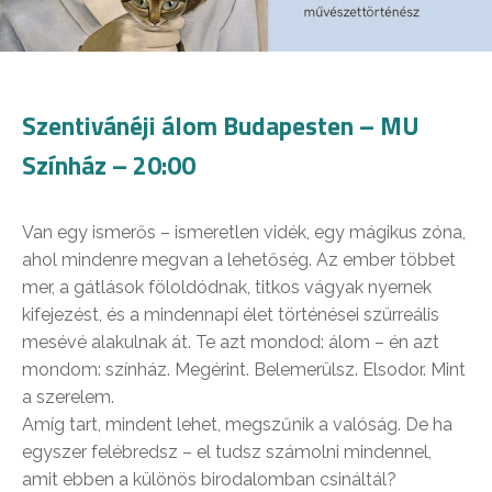
Szentivánéji álom Budapesten – MU
Színház – 20:00
Van egy ismerős – ismeretlen vidék, egy mágikus zóna,
ahol mindenre megvan a lehetőség. Az ember többet
mer, a gátlások föloldódnak, titkos vágyak nyernek
kifejezést, és a mindennapi élet történései szürreális
mesévé alakulnak át. Te azt mondod: álom – én azt
mondom: színház. Megérint. Belemerülsz. Elsodor. Mint
a szerelem.
Amíg tart, mindent lehet, megszűnik a valóság. De ha
egyszer felébredsz – el tudsz számolni mindennel,
amit ebben a különös birodalomban csináltál?