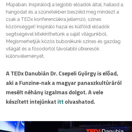
Müpában. Inspirálódj a legjobb előadók által, hallasd a
hangodat és a szünetekben beszéld meg mindezt a
csak a TEDx konferenciákra jellemző, színes
közönséggel! Inspiráló hazai és külföldi előadók
segítségével kitekinthetünk a saját világunkból.
Megismerhetjük közös buborékunk színes és gazdag
világát és a fősodortól távolabbi útkeresők
különvéleményét.
A TEDx Danubián Dr. Csepeli György is előad,
aki a Funzine-nak a magyar panaszkultúráról
mesélt néhány izgalmas dolgot. A vele
készített intejúnkat
itt
olvashatod.