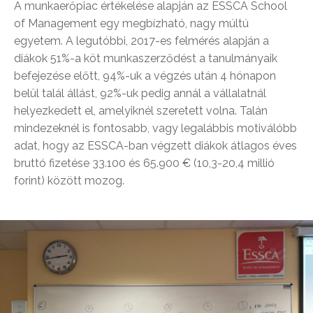
A munkaerőpiac értékelése alapján az ESSCA School
of Management egy megbízható, nagy múltú
egyetem. A legutóbbi, 2017-es felmérés alapján a
diákok 51%-a köt munkaszerződést a tanulmányaik
befejezése előtt, 94%-uk a végzés után 4 hónapon
belül talál állást, 92%-uk pedig annál a vállalatnál
helyezkedett el, amelyiknél szeretett volna. Talán
mindezeknél is fontosabb, vagy legalábbis motiválóbb
adat, hogy az ESSCA-ban végzett diákok átlagos éves
bruttó fizetése 33.100 és 65.900 € (10,3-20,4 millió
forint) között mozog.