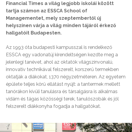
Financial Times a világ legjobb iskolái között
tartja számon az ESSCA School of
Managementet, mely szeptembertől új
helyszínen várja a világ minden tájáról érkező
hallgatóit Budapesten.
Az 1993 óta budapesti kampusszal is rendelkező
ESSCA egy vadonatúj kirendeltségen kezdte meg a
jelenlegi tanévet, ahol az oktatók világszínvonalú,
innovatív technikával felszerelt, korszerű termekben
oktatják a diákokat, 1370 négyzetméteren. Az egyetem
épülete teljes körű ellátást nyújt: a tantermek mellett
tanórákon kívüli tanulásra és társalgásra is alkalmas
vidám és tágas közösségi terek, tanulószobák és jól
felszerelt diákkonyha fogadja a hallgatókat.