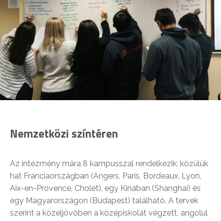
Nemzetközi színtéren
Az intézmény mára 8 kampusszal rendelkezik: közülük
hat Franciaországban (Angers, Paris, Bordeaux, Lyon,
Aix-en-Provence, Cholet), egy Kínában (Shanghai) és
egy Magyarországon (Budapest) található. A tervek
szerint a közeljövőben a középiskolát végzett, angolul