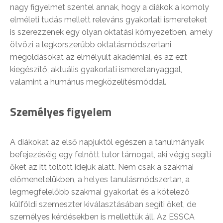
nagy figyelmet szentel annak, hogy a diákok a komoly
elméleti tudás mellett releváns gyakorlati ismereteket
is szerezzenek egy olyan oktatási környezetben, amely
ötvözi a legkorszerűbb oktatásmódszertani
megoldásokat az elmélyült akadémiai, és az ezt
kiegészítő, aktuális gyakorlati ismeretanyaggal,
valamint a humánus megközelítésmóddal.
Személyes figyelem
A diákokat az első napjuktól egészen a tanulmányaik
befejezéséig egy felnőtt tutor támogat, aki végig segíti
őket az itt töltött idejük alatt. Nem csak a szakmai
előmenetelükben, a helyes tanulásmódszertan, a
legmegfelelőbb szakmai gyakorlat és a kötelező
külföldi szemeszter kiválasztásában segíti őket, de
személyes kérdésekben is mellettük áll. Az ESSCA