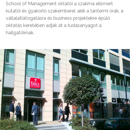
School of Management oktatói a szakma elismert
kutatói és gyakorló szakemberei, akik a tantermi órák, a
vállalatlátogatásra és business projektekre épülő
oktatás keretében adják át a tudásanyagot a
hallgatóknak.