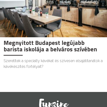
Megnyitott Budapest legújabb
barista iskolája a belváros szívében
Szeretitek a specialty kávékat és szívesen elsajátítanátok a
kávékészítés fortélyait?