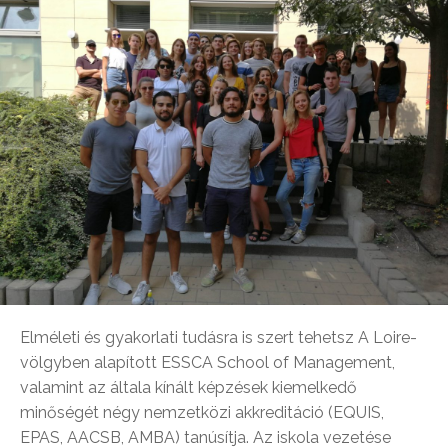
Elméleti és gyakorlati tudásra is szert tehetsz A Loire-
völgyben alapított ESSCA School of Management,
valamint az általa kínált képzések kiemelkedő
minőségét négy nemzetközi akkreditáció (EQUIS,
EPAS, AACSB, AMBA) tanúsítja. Az iskola vezetése