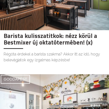
Barista kulisszatitkok: nézz körül a
Bestmixer új oktatótermében! (x)
Régóta érdekel a barista szakma? Akkor itt az idő, hogy
belevágjatok egy izgalmas képzésbe!
GOODAPEST