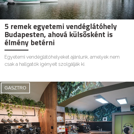
5 remek egyetemi vendéglátóhely
Budapesten, ahová külsősként is
élmény betérni
Egyetemi vendéglátóhelyeket ajánlunk, amelyek nem
csak a hallgatók igényeit szolgálják ki.
GASZTRO