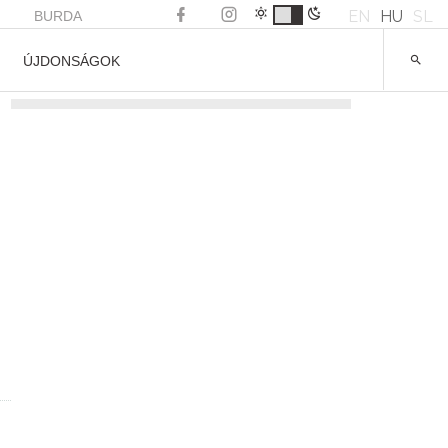
EN
HU
SL
BURDA
ÚJDONSÁGOK