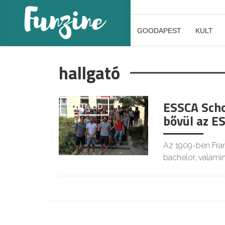
GOODAPEST
KULT
hallgató
ESSCA Scho
ÉLETMÓD
bővül az E
Az 1909-ben Fran
bachelor, valami