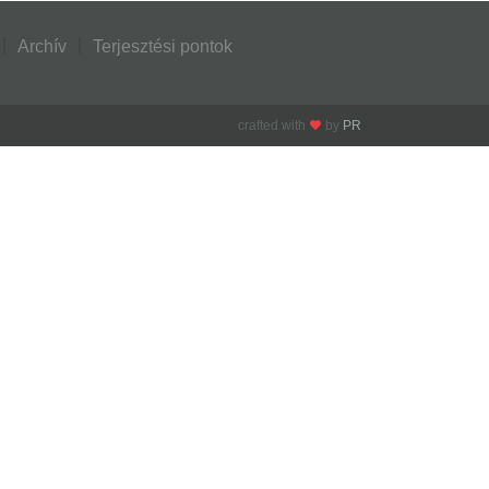
Archív
Terjesztési pontok
crafted with
by
PR