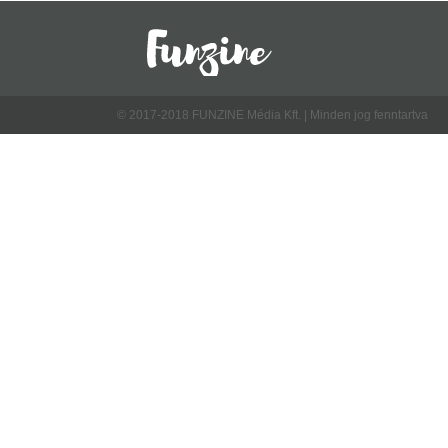
© 2017-2018 FUNZINE Média Kft. | Minden jog fenntartva