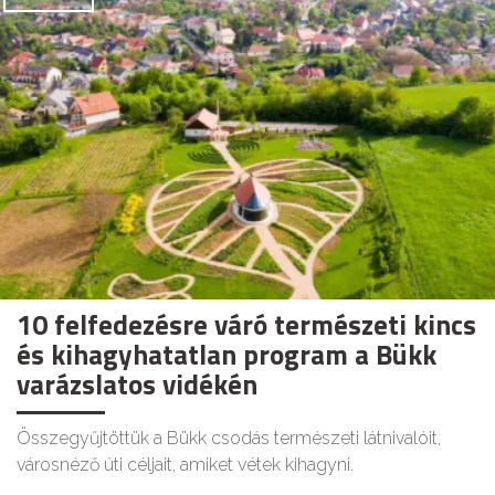
10 felfedezésre váró természeti kincs
és kihagyhatatlan program a Bükk
varázslatos vidékén
Összegyűjtöttük a Bükk csodás természeti látnivalóit,
városnéző úti céljait, amiket vétek kihagyni.