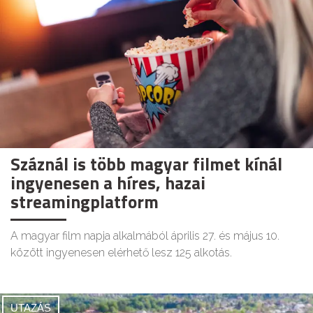
Száznál is több magyar filmet kínál
ingyenesen a híres, hazai
streamingplatform
A magyar film napja alkalmából április 27. és május 10.
között ingyenesen elérhető lesz 125 alkotás.
UTAZÁS