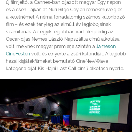
új filmjeitől a Cannes-ban díjazott magyar Egy napon
és a cseh Lajkán át Nuri Bilge Ceylan remekművéig és
a keletnémet A néma forradalomig számos különböző
film – és ezek tényleg az elmúlt év legjobbjainak
számítanak. Az egyik legjobban várt film pedig az
Oscar-díjas Nemes László Napszállta című alkotása
volt, melynek magyar premierje szintén a
Jameson
CineFesten
volt, és elnyerte a zsűri különdíját. A legjobb
hazai kisjátékfilmeket bemutató CineNewWave
kategória díját Kis Hajni Last Call című alkotása nyerte.