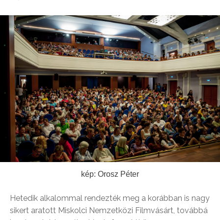
kép: Orosz Péter
Hetedik alkalommal rendezték meg a korábban is nagy
sikert aratott Miskolci Nemzetközi Filmvásárt, továbbá