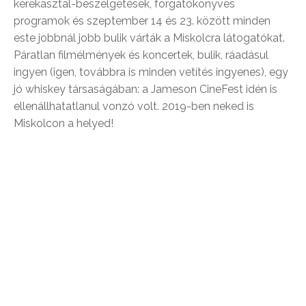
kerekasztal-beszélgetések, forgatókönyves
programok és szeptember 14 és 23. között minden
este jobbnál jobb bulik várták a Miskolcra látogatókat.
Páratlan filmélmények és koncertek, bulik, ráadásul
ingyen (igen, továbbra is minden vetítés ingyenes), egy
jó whiskey társaságában: a Jameson CineFest idén is
ellenállhatatlanul vonzó volt. 2019-ben neked is
Miskolcon a helyed!