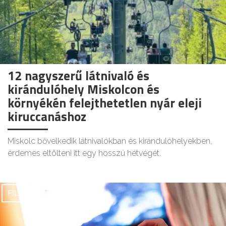
12 nagyszerű látnivaló és
kirándulóhely Miskolcon és
környékén felejthetetlen nyár eleji
kiruccanáshoz
Miskolc bővelkedik látnivalókban és kirándulóhelyekben,
érdemes eltölteni itt egy hosszú hétvégét.
FILMEK