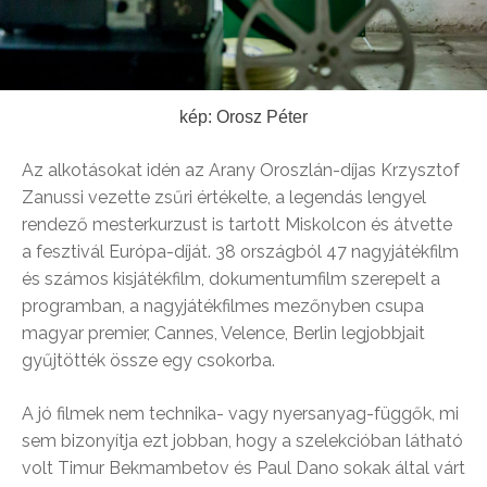
kép: Orosz Péter
Az alkotásokat idén az Arany Oroszlán-díjas Krzysztof
Zanussi vezette zsűri értékelte, a legendás lengyel
rendező mesterkurzust is tartott Miskolcon és átvette
a fesztivál Európa-díját. 38 országból 47 nagyjátékfilm
és számos kisjátékfilm, dokumentumfilm szerepelt a
programban, a nagyjátékfilmes mezőnyben csupa
magyar premier, Cannes, Velence, Berlin legjobbjait
gyűjtötték össze egy csokorba.
A jó filmek nem technika- vagy nyersanyag-függők, mi
sem bizonyítja ezt jobban, hogy a szelekcióban látható
volt Timur Bekmambetov és Paul Dano sokak által várt