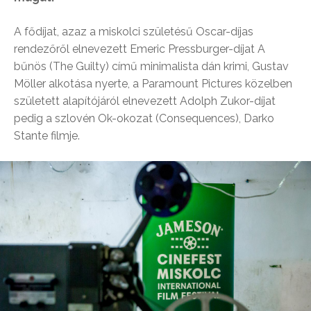
A fődíjat, azaz a miskolci születésű Oscar-díjas
rendezőről elnevezett Emeric Pressburger-díjat A
bűnös (The Guilty) című minimalista dán krimi, Gustav
Möller alkotása nyerte, a Paramount Pictures közelben
született alapítójáról elnevezett Adolph Zukor-díjat
pedig a szlovén Ok-okozat (Consequences), Darko
Stante filmje.