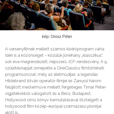
kép: Orosz Péter
A versenyfilmek mellett számos kísérőprogram várta
idén is a közönséget – közülük jónéhány „klasszikus”,
sok éve megrendezett, népszerű JCF-rendezvény. A 9.
születésnapját ünnepelte a CineClassics filmtörténeti
programsorozat, mely az életműdíjas, a legendás
Hildebrand István operatőr filmjei és Zanussi három
felújított mesterműve mellett fergeteges Tímár Péter-
vígjátékokból válogatott és a Bécs, Budapest,
Hollywood című könyv bemutatásával tisztelgett a
hollywoodi film közép-európai származású pionírjai
előtt is.