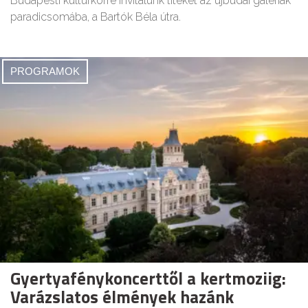
Budapesti kultúrkörre invitálunk titeket az újbudai galériák
paradicsomába, a Bartók Béla útra.
PROGRAMOK
Gyertyafénykoncerttől a kertmoziig:
Varázslatos élmények hazánk