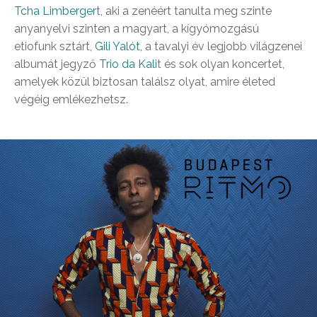
Tcha Limberger
t, aki a zenéért tanulta meg szinte
anyanyelvi szinten a magyart, a kígyómozgású
etiofunk sztárt,
Gili Yalót
, a tavalyi év legjobb világzenei
albumát jegyző
Trio da Kali
t és sok olyan koncertet,
amelyek közül biztosan találsz olyat, amire életed
végéig emlékezhetsz.