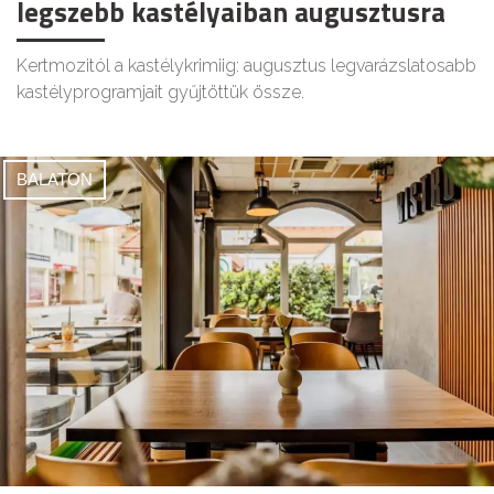
legszebb kastélyaiban augusztusra
Kertmozitól a kastélykrimiig: augusztus legvarázslatosabb
kastélyprogramjait gyűjtöttük össze.
BALATON