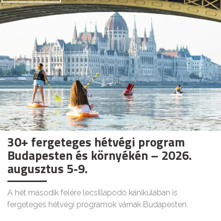
30+ fergeteges hétvégi program
Budapesten és környékén – 2026.
augusztus 5-9.
A hét második felére lecsillapodó kánikulában is
fergeteges hétvégi programok várnak Budapesten.