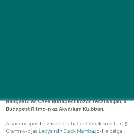
M
egnéznéd az etióp James Brownt?
Kíváncsi vagy, hogy énekel a mali
Mahalia Jackson? Élőben hallgatnád
a Lion sleeps tonightot? Ismét a
világzene legizgalmasabb előadói vonulnak fel a
Hangvető és CAFe Budapest közös fesztiválján, a
Budapest Ritmo-n az Akvárium Klubban.
A háromnapos fesztiválon láthatod többek között az 5
Grammy-díjas
Ladysmith Black Mambazo
-t, a belga