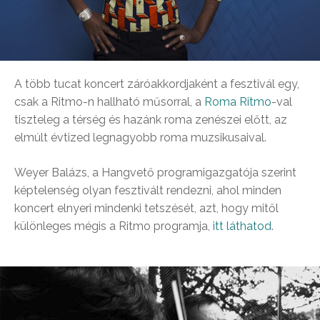
A több tucat koncert záróakkordjaként a fesztivál egy,
csak a Ritmo-n hallható műsorral, a
Roma Ritmo
-val
tiszteleg a térség és hazánk roma zenészei előtt, az
elmúlt évtized legnagyobb roma muzsikusaival.
Weyer Balázs, a Hangvető programigazgatója szerint
képtelenség olyan fesztivált rendezni, ahol minden
koncert elnyeri mindenki tetszését, azt, hogy mitől
különleges mégis a Ritmo programja,
itt láthatod
.