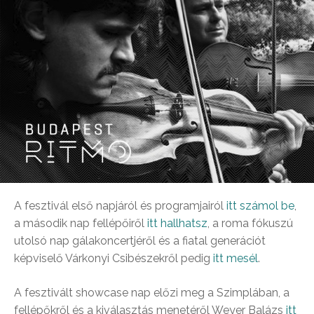
A fesztivál első napjáról és programjairól
itt számol be
,
a második nap fellépőiről
itt hallhatsz
, a roma fókuszú
utolsó nap gálakoncertjéről és a fiatal generációt
képviselő Várkonyi Csibészekről pedig
itt mesél
.
A fesztivált showcase nap előzi meg a Szimplában, a
fellépőkről és a kiválasztás menetéről Weyer Balázs
itt