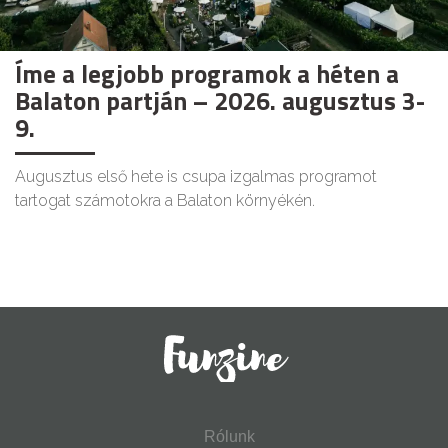
Íme a legjobb programok a héten a
Balaton partján – 2026. augusztus 3-
9.
Augusztus első hete is csupa izgalmas programot
tartogat számotokra a Balaton környékén.
Rólunk