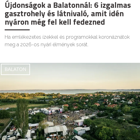
Újdonságok a Balatonnál: 6 izgalmas
gasztrohely és látnivaló, amit idén
nyáron még fel kell fedezned
Ha emlékezetes ízekkel és programokkal koronáznátok
meg a 2026-os nyári élmények sorát.
BALATON