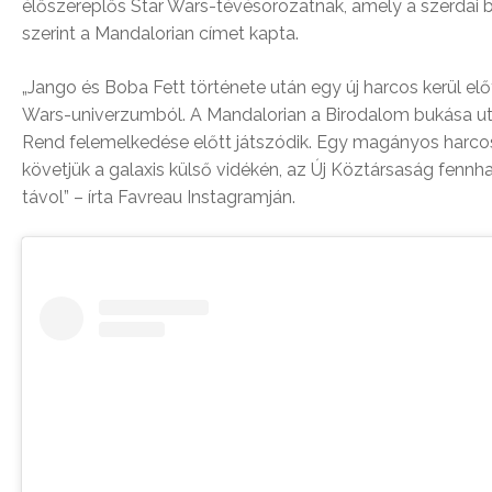
élőszereplős Star Wars-tévésorozatnak, amely a szerdai b
szerint a Mandalorian címet kapta.
„Jango és Boba Fett története után egy új harcos kerül elő
Wars-univerzumból. A Mandalorian a Birodalom bukása ut
Rend felemelkedése előtt játszódik. Egy magányos harcos
követjük a galaxis külső vidékén, az Új Köztársaság fennh
távol” – írta Favreau Instagramján.