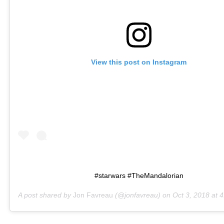
View this post on Instagram
#starwars #TheMandalorian
A post shared by
Jon Favreau
(@jonfavreau) on
Oct 3, 2018 at