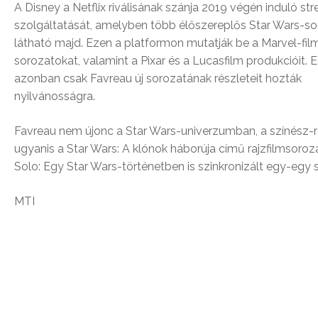
A Disney a Netflix riválisának szánja 2019 végén induló st
szolgáltatását, amelyben több élőszereplős Star Wars-sor
látható majd. Ezen a platformon mutatják be a Marvel-fil
sorozatokat, valamint a Pixar és a Lucasfilm produkcióit. 
azonban csak Favreau új sorozatának részleteit hozták
nyilvánosságra.
Favreau nem újonc a Star Wars-univerzumban, a színész-
ugyanis a Star Wars: A klónok háborúja című rajzfilmsoroz
Solo: Egy Star Wars-történetben is szinkronizált egy-egy 
MTI