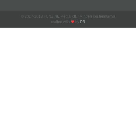
© 2017-2018 FUNZINE Média Kft. | Minden jog fenntartva
crafted with
by
PR