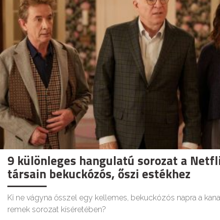
9 különleges hangulatú sorozat a Netfl
társain bekuckózós, őszi estékhez
Ki ne vágyna ősszel egy kellemes, bekuckózós napra a kan
remek sorozat kíséretében?