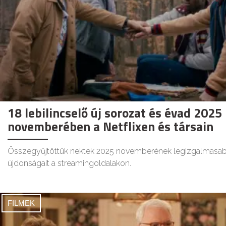
18 lebilincselő új sorozat és évad 2025
novemberében a Netflixen és társain
Összegyűjtöttük nektek 2025 novemberének legizgalmasa
újdonságait a streamingoldalakon.
FILMEK