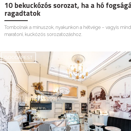
10 bekuckózós sorozat, ha a hó fogság
ragadtatok
Tombolnak a mínuszok, nyakunkon a hétvége – vagyis mind
maratoni, kuckózós sorozatozáshoz.
GOODAPEST