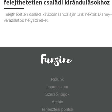
felejthetetlen családi kirándulásokhoz
Felejthetetlen családi kiruccanáshoz ajánlunk nektek Disney
varázslatos helyszíneket.
Rólunk
Impresszum
Szerzői jogok
Archív
Terjesztési pontok