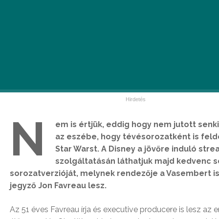
N
em is értjük, eddig hogy nem jutott sen
az eszébe, hogy tévésorozatként is feld
Star Warst. A Disney a jövőre induló str
szolgáltatásán láthatjuk majd kedvenc sc
sorozatverzióját, melynek rendezője a Vasembert i
jegyző Jon Favreau lesz.
Az 51 éves Favreau írja és executive producere is lesz az e