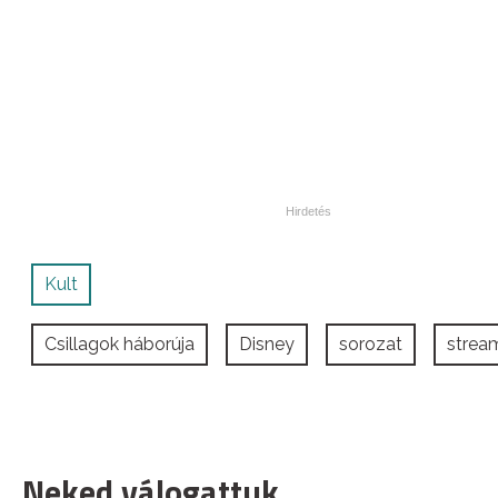
Kult
Csillagok háborúja
Disney
sorozat
strea
Neked válogattuk