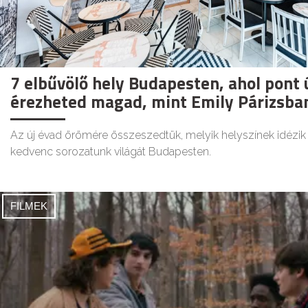
7 elbűvölő hely Budapesten, ahol pont
érezheted magad, mint Emily Párizsba
Az új évad örömére összeszedtük, melyik helyszínek idézi
kedvenc sorozatunk világát Budapesten.
FILMEK