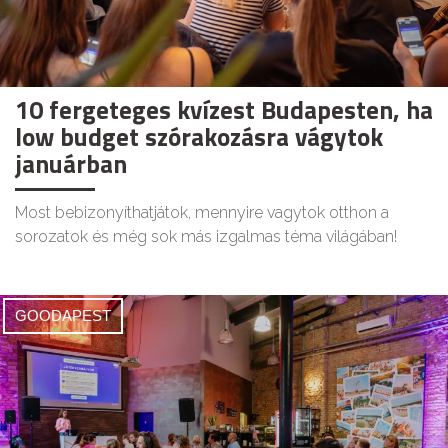
10 fergeteges kvízest Budapesten, ha
low budget szórakozásra vágytok
januárban
Most bebizonyíthatjátok, mennyire vagytok otthon a
sorozatok és még sok más izgalmas téma világában!
GOODAPEST