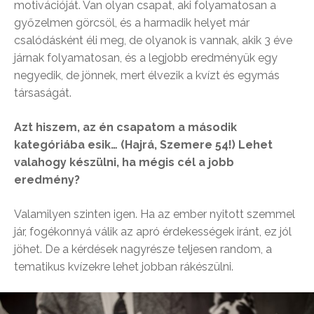
motivációját. Van olyan csapat, aki folyamatosan a
győzelmen görcsöl, és a harmadik helyet már
csalódásként éli meg, de olyanok is vannak, akik 3 éve
járnak folyamatosan, és a legjobb eredményük egy
negyedik, de jönnek, mert élvezik a kvízt és egymás
társaságát.
Azt hiszem, az én csapatom a második
kategóriába esik… (Hajrá, Szemere 54!) Lehet
valahogy készülni, ha mégis cél a jobb
eredmény?
Valamilyen szinten igen. Ha az ember nyitott szemmel
jár, fogékonnyá válik az apró érdekességek iránt, ez jól
jöhet. De a kérdések nagyrésze teljesen random, a
tematikus kvízekre lehet jobban rákészülni.