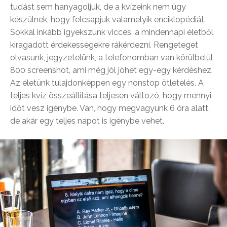
tudást sem hanyagoljuk, de a kvízeink nem úgy
készülnek, hogy felcsapjuk valamelyik enciklopédiát.
Sokkal inkább igyekszünk vicces, a mindennapi életből
kiragadott érdekességekre rákérdezni. Rengeteget
olvasunk, jegyzetelünk, a telefonomban van körülbelül
800 screenshot, ami még jól jöhet egy-egy kérdéshez.
Az életünk tulajdonképpen egy nonstop ötletelés. A
teljes kvíz összeállítása teljesen változó, hogy mennyi
időt vesz igénybe. Van, hogy megvagyunk 6 óra alatt,
de akár egy teljes napot is igénybe vehet.