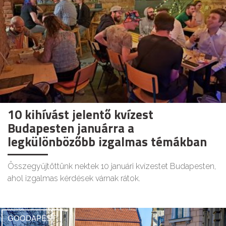
10 kihívást jelentő kvízest
Budapesten januárra a
legkülönbözőbb izgalmas témákban
Összegyűjtöttünk nektek 10 januári kvízestet Budapesten,
ahol izgalmas kérdések várnak rátok.
GOODAPEST