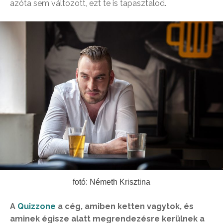
azóta sem változott, ezt te is tapasztalod.
fotó: Németh Krisztina
A
Quizzone
a cég, amiben ketten vagytok, és
aminek égisze alatt megrendezésre kerülnek a