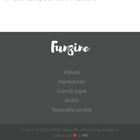
Rólunk
Impresszum
Szerzői jogok
Archív
Terjesztési pontok
© 2017-2018 FUNZINE Média Kft. | Minden jog fenntartva
crafted with
by
PR