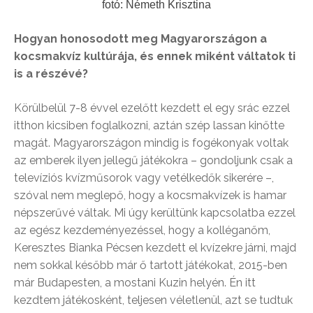
fotó: Németh Krisztina
Hogyan honosodott meg Magyarországon a
kocsmakvíz kultúrája, és ennek miként váltatok ti
is a részévé?
Körülbelül 7-8 évvel ezelőtt kezdett el egy srác ezzel
itthon kicsiben foglalkozni, aztán szép lassan kinőtte
magát. Magyarországon mindig is fogékonyak voltak
az emberek ilyen jellegű játékokra – gondoljunk csak a
televíziós kvízműsorok vagy vetélkedők sikerére –,
szóval nem meglepő, hogy a kocsmakvízek is hamar
népszerűvé váltak. Mi úgy kerültünk kapcsolatba ezzel
az egész kezdeményezéssel, hogy a kolléganőm,
Keresztes Bianka Pécsen kezdett el kvízekre járni, majd
nem sokkal később már ő tartott játékokat, 2015-ben
már Budapesten, a mostani Kuzin helyén. Én itt
kezdtem játékosként, teljesen véletlenül, azt se tudtuk