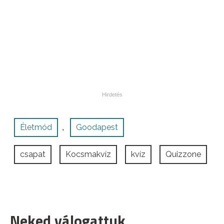
Életmód
Goodapest
,
csapat
Kocsmakvíz
kvíz
Quizzone
Neked válogattuk