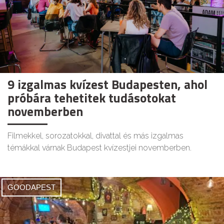
9 izgalmas kvízest Budapesten, ahol
próbára tehetitek tudásotokat
novemberben
Filmekkel, sorozatokkal, divattal és más izgalmas
témákkal várnak Budapest kvízestjei novemberben.
GOODAPEST