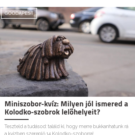
GOODAPEST
Miniszobor-kvíz: Milyen jól ismered a
Kolodko-szobrok lelőhelyeit?
Teszteld a tudásod: találd ki, hogy merre bukkanhatunk rá
a kvízben szereplő 14 Kolodko-szoborra!