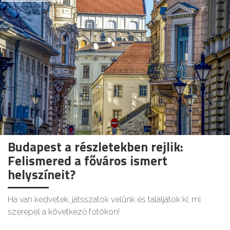
Budapest a részletekben rejlik:
Felismered a főváros ismert
helyszíneit?
Ha van kedvetek, játsszatok velünk és találjátok ki, mi
szerepel a következő fotókon!