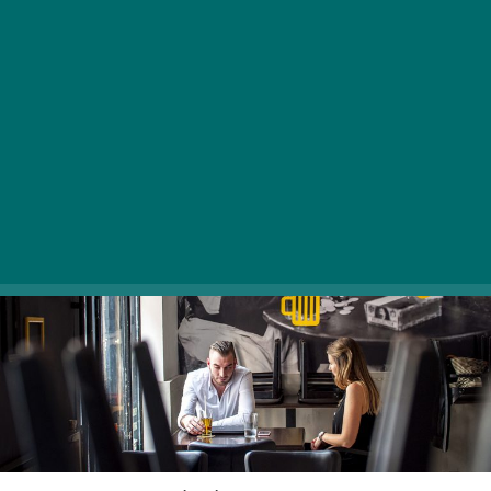
röhögjünk egy jót az ismerőseinkkel. Ráadásul
közben még enni és inni is lehet. Na de meséljen
erről kicsit szakszerűbben Tiba Imi, a mi
kvízmesterünk.