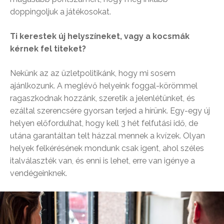
doppingoljuk a játékosokat.
Ti kerestek új helyszíneket, vagy a kocsmák
kérnek fel titeket?
Nekünk az az üzletpolitikánk, hogy mi sosem
ajánlkozunk. A meglévő helyeink foggal-körömmel
ragaszkodnak hozzánk, szeretik a jelenlétünket, és
ezáltal szerencsére gyorsan terjed a hírünk. Egy-egy új
helyen előfordulhat, hogy kell 3 hét felfutási idő, de
utána garantáltan telt házzal mennek a kvízek. Olyan
helyek felkérésének mondunk csak igent, ahol széles
italválaszték van, és enni is lehet, erre van igénye a
vendégeinknek.