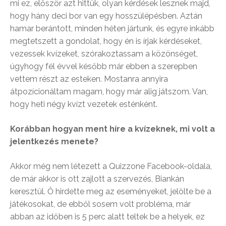
mi ez, először azt hittük, olyan kérdések lesznek majd,
hogy hány deci bor van egy hosszúlépésben. Aztán
hamar berántott, minden héten jártunk, és egyre inkább
megtetszett a gondolat, hogy én is írjak kérdéseket,
vezessek kvízeket, szórakoztassam a közönséget,
úgyhogy fél évvel később már ebben a szerepben
vettem részt az esteken. Mostanra annyira
átpozícionáltam magam, hogy már alig játszom. Van,
hogy heti négy kvízt vezetek esténként.
Korábban hogyan ment híre a kvízeknek, mi volt a
jelentkezés menete?
Akkor még nem létezett a Quizzone Facebook-oldala,
de már akkor is ott zajlott a szervezés, Biankán
keresztül. Ő hirdette meg az eseményeket, jelölte be a
játékosokat, de ebből sosem volt probléma, már
abban az időben is 5 perc alatt teltek be a helyek, ez