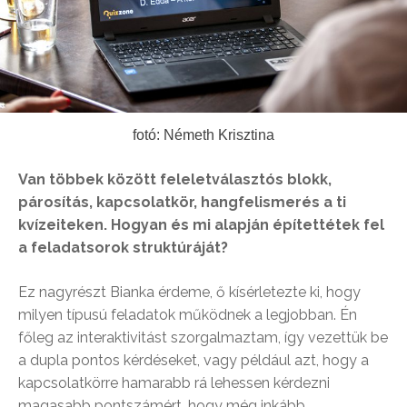
fotó: Németh Krisztina
Van többek között feleletválasztós blokk,
párosítás, kapcsolatkör, hangfelismerés a ti
kvízeiteken. Hogyan és mi alapján építettétek fel
a feladatsorok struktúráját?
Ez nagyrészt Bianka érdeme, ő kísérletezte ki, hogy
milyen típusú feladatok működnek a legjobban. Én
főleg az interaktivitást szorgalmaztam, így vezettük be
a dupla pontos kérdéseket, vagy például azt, hogy a
kapcsolatkörre hamarabb rá lehessen kérdezni
magasabb pontszámért, hogy még inkább