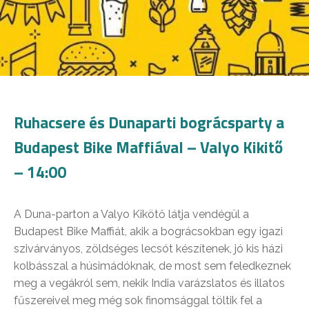
Ruhacsere és Dunaparti bográcsparty a
Budapest Bike Maffiával – Valyo Kikitő
– 14:00
A Duna-parton a Valyo Kikötő látja vendégül a
Budapest Bike Maffiát, akik a bográcsokban egy igazi
szivárványos, zöldséges lecsót készítenek, jó kis házi
kolbásszal a húsimádóknak, de most sem feledkeznek
meg a vegákról sem, nekik India varázslatos és illatos
fűszereivel meg még sok finomsággal töltik fel a