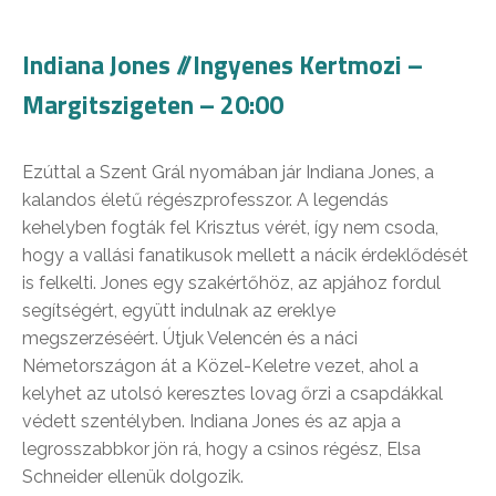
Indiana Jones //Ingyenes Kertmozi –
Margitszigeten – 20:00
Ezúttal a Szent Grál nyomában jár Indiana Jones, a
kalandos életű régészprofesszor. A legendás
kehelyben fogták fel Krisztus vérét, így nem csoda,
hogy a vallási fanatikusok mellett a nácik érdeklődését
is felkelti. Jones egy szakértőhöz, az apjához fordul
segítségért, együtt indulnak az ereklye
megszerzéséért. Útjuk Velencén és a náci
Németországon át a Közel-Keletre vezet, ahol a
kelyhet az utolsó keresztes lovag őrzi a csapdákkal
védett szentélyben. Indiana Jones és az apja a
legrosszabbkor jön rá, hogy a csinos régész, Elsa
Schneider ellenük dolgozik.