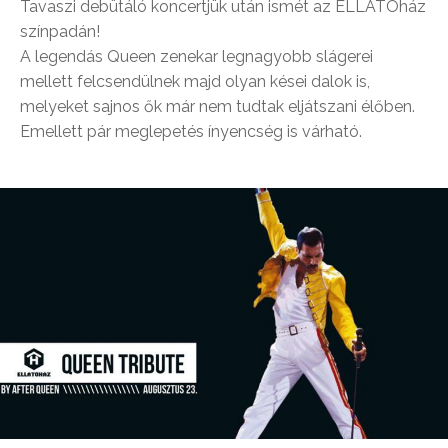
Tavaszi debütáló koncertjük után ismét az ELLÁTÓház
színpadán!
A legendás Queen zenekar legnagyobb slágerei
mellett felcsendülnek majd olyan kései dalok is,
melyeket sajnos ők már nem tudtak eljátszani élőben.
Emellett pár meglepetés ínyencség is várható.