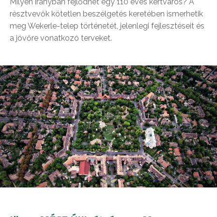
Milyen irányban fejlődhet egy 110 éves kertváros? A
résztvevők kötetlen beszélgetés keretében ismerhetik
meg Wekerle-telep történetét, jelenlegi fejlesztéseit és
a jövőre vonatkozó terveket.