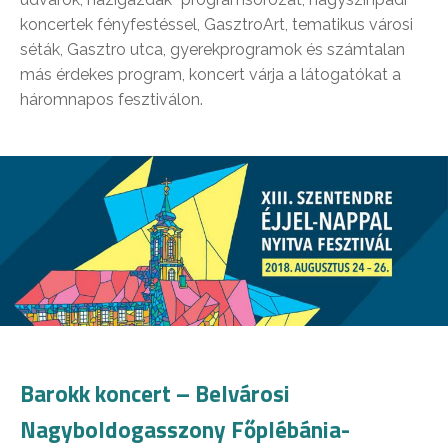
koncertek fényfestéssel, GasztroArt, tematikus városi
séták, Gasztro utca, gyerekprogramok és számtalan
más érdekes program, koncert várja a látogatókat a
háromnapos fesztiválon.
Barokk koncert – Belvárosi
Nagyboldogasszony Főplébánia-