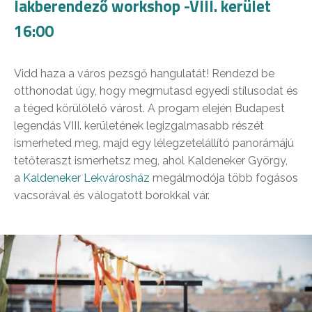
lakberendező workshop -VIII. kerület
16:00
Vidd haza a város pezsgő hangulatát! Rendezd be
otthonodat úgy, hogy megmutasd egyedi stílusodat és
a téged körülölelő várost. A progam elején Budapest
legendás VIII. kerületének legizgalmasabb részét
ismerheted meg, majd egy lélegzetelállító panorámájú
tetőteraszt ismerhetsz meg, ahol Kaldeneker György,
a
Kaldeneker Lekvárosház
megálmodója több fogásos
vacsorával és válogatott borokkal vár.