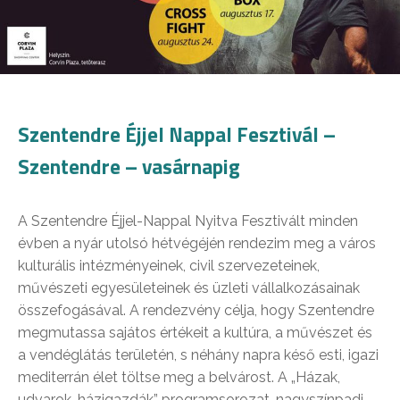
Szentendre Éjjel Nappal Fesztivál –
Szentendre – vasárnapig
A Szentendre Éjjel-Nappal Nyitva Fesztivált minden
évben a nyár utolsó hétvégéjén rendezim meg a város
kulturális intézményeinek, civil szervezeteinek,
művészeti egyesületeinek és üzleti vállalkozásainak
összefogásával. A rendezvény célja, hogy Szentendre
megmutassa sajátos értékeit a kultúra, a művészet és
a vendéglátás területén, s néhány napra késő esti, igazi
mediterrán élet töltse meg a belvárost. A „Házak,
udvarok, házigazdák” programsorozat, nagyszínpadi