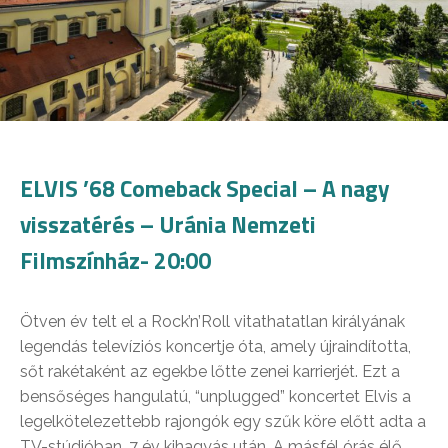
ELVIS ’68 Comeback Special – A nagy
visszatérés – Uránia Nemzeti
Filmszínház- 20:00
Ötven év telt el a Rock’n’Roll vitathatatlan királyának
legendás televíziós koncertje óta, amely újraindította,
sőt rakétaként az egekbe lőtte zenei karrierjét. Ezt a
bensőséges hangulatú, “unplugged” koncertet Elvis a
legelkötelezettebb rajongók egy szűk köre előtt adta a
TV-stúdióban, 7 év kihagyás után. A másfél órás élő