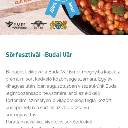
Sörfesztivál -Budai Vár
Budapest ékköve, a Budai Vár ismét megnyitja kapuit a
prémium sört kedvelő közönsége számára. Egy év
kihagyás után, idén augusztusban visszatérünk Buda
legimpozánsabb helyszínére, ahol az előkelő
történelmi színhelyen, a világörökség téglái között
ünnepelhetjük a sört és az elsőosztályú
sörfogyasztást.
Páratlan nevekkel, kivételes sörfőzdékkel