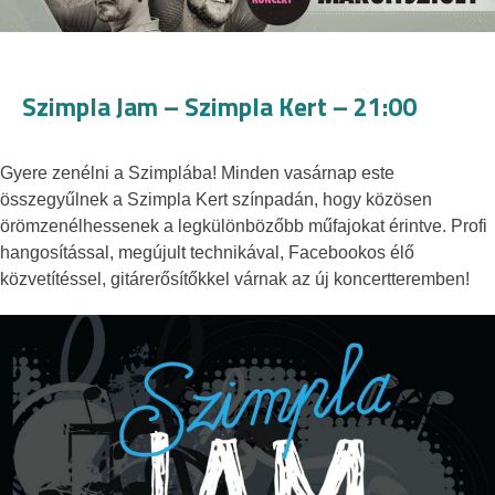
Szimpla Jam – Szimpla Kert – 21:00
Gyere zenélni a Szimplába! Minden vasárnap este
összegyűlnek a Szimpla Kert színpadán, hogy közösen
örömzenélhessenek a legkülönbözőbb műfajokat érintve. Profi
hangosítással, megújult technikával, Facebookos élő
közvetítéssel, gitárerősítőkkel várnak az új koncertteremben!