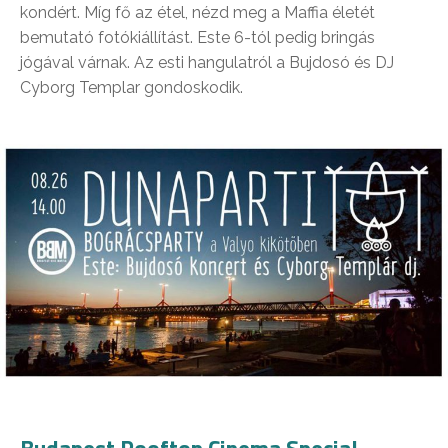
kondért. Míg fő az étel, nézd meg a Maffia életét
bemutató fotókiállítást. Este 6-tól pedig bringás
jógával várnak. Az esti hangulatról a Bujdosó és DJ
Cyborg Templar gondoskodik.