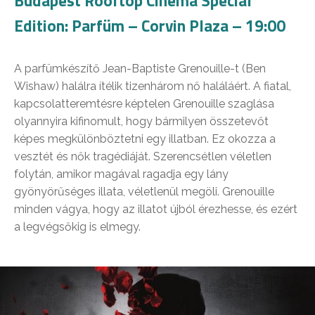
Budapest Rooftop Cinema Special
Edition: Parfüm – Corvin Plaza – 19:00
A parfümkészítő Jean-Baptiste Grenouille-t (Ben
Wishaw) halálra ítélik tizenhárom nő haláláért. A fiatal,
kapcsolatteremtésre képtelen Grenouille szaglása
olyannyira kifinomult, hogy bármilyen összetevőt
képes megkülönböztetni egy illatban. Ez okozza a
vesztét és nők tragédiáját. Szerencsétlen véletlen
folytán, amikor magával ragadja egy lány
gyönyörűséges illata, véletlenül megöli. Grenouille
minden vágya, hogy az illatot újból érezhesse, és ezért
a legvégsőkig is elmegy.