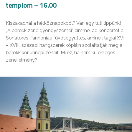
templom – 16.00
Kiszakadnál a hétköznapokból? Van egy tuti tippünk!
„A barokk zene gyöngyszemei” címmel ad koncertet a
Sonatores Pannoniae fúvósegyüttes, aminek tagjai XVII
– XVIII. századi hangszerek kópiáin szólaltatják meg a
barokk kor ünnepi zenéit. Mi ez, ha nem különleges
zenei élmény?