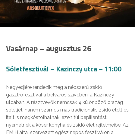
Vasárnap – augusztus 26
Sóletfesztivál – Kazinczy utca – 11:00
Negyedjére rendezik meg a népszerű zsidó
gasztrofesztivál a belváros szívében, a Kazinczy
utcában. A résztvevők nemcsak 4 különböző ország
sóletjét, hanem számos más tradicionális zsidó ételt és
italt is megkóstolhatnak, ezen túl bepillantást
nyerhetnek a kóser konyha és zsidó élet rejtelmeibe. Az
EMIH által szervezett egész napos fesztiválon a