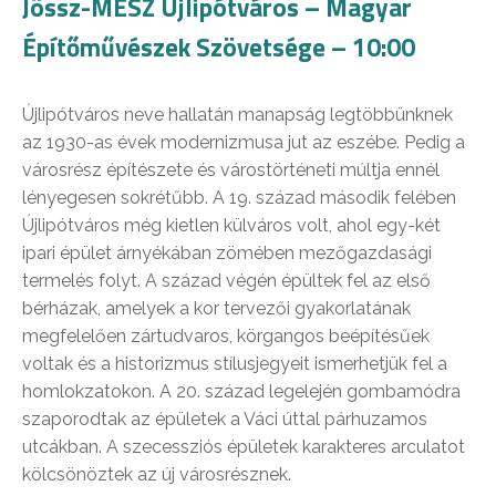
Jössz-MÉSZ Újlipótváros – Magyar
Építőművészek Szövetsége – 10:00
Újlipótváros neve hallatán manapság legtöbbünknek
az 1930-as évek modernizmusa jut az eszébe. Pedig a
városrész építészete és várostörténeti múltja ennél
lényegesen sokrétűbb. A 19. század második felében
Újlipótváros még kietlen külváros volt, ahol egy-két
ipari épület árnyékában zömében mezőgazdasági
termelés folyt. A század végén épültek fel az első
bérházak, amelyek a kor tervezői gyakorlatának
megfelelően zártudvaros, körgangos beépítésűek
voltak és a historizmus stílusjegyeit ismerhetjük fel a
homlokzatokon. A 20. század legelején gombamódra
szaporodtak az épületek a Váci úttal párhuzamos
utcákban. A szecessziós épületek karakteres arculatot
kölcsönöztek az új városrésznek.