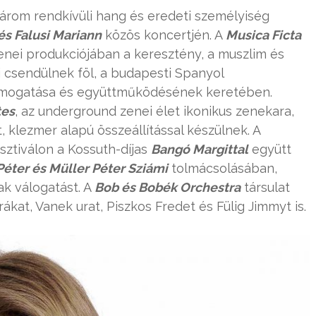
árom rendkívüli hang és eredeti személyiség
 és Falusi Mariann
közös koncertjén. A
Musica Ficta
nei produkciójában a keresztény, a muszlim és
 csendülnek föl, a budapesti Spanyol
ámogatása és együttműködésének keretében.
tes
, az underground zenei élet ikonikus zenekara,
 klezmer alapú összeállítással készülnek. A
esztiválon a Kossuth-díjas
Bangó Margittal
együtt
 Péter és Müller Péter Sziámi
tolmácsolásában,
ak válogatást. A
Bob és Bobék Orchestra
társulat
urákat, Vanek urat, Piszkos Fredet és Fülig Jimmyt is.