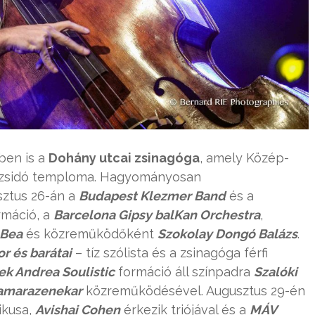
vben is a
Dohány utcai zsinagóga
, amely Közép-
 zsidó temploma. Hagyományosan
sztus 26-án a
Budapest Klezmer Band
és a
rmáció, a
Barcelona Gipsy balKan Orchestra
,
 Bea
és közreműködőként
Szokolay Dongó Balázs
.
r és barátai
– tíz szólista és a zsinagóga férfi
ek Andrea Soulistic
formáció áll színpadra
Szalóki
Kamarazenekar
közreműködésével. Augusztus 29-én
ikusa,
Avishai Cohen
érkezik triójával és a
MÁV