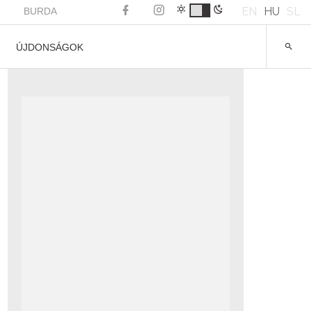
EN
HU
SL
BURDA
ÚJDONSÁGOK