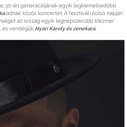
tus 30-án generációjának egyik legkiemelkedőbb
ka
adnak közös koncertet. A fesztivál utolsó napján
zönséget az ország egyik legnépszerűbb klezmer
, és vendégük
Nyári Károly és zenekara
.