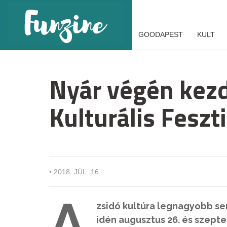
GOODAPEST
KULT
Nyár végén kezd
Kulturális Feszt
•
2018. JÚL. 16.
A
zsidó kultúra legnagyobb ser
idén augusztus 26. és szept