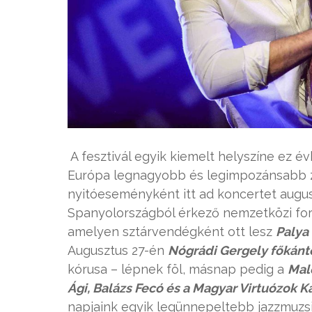
A fesztivál egyik kiemelt helyszíne ez é
Európa legnagyobb és legimpozánsabb
nyitóeseményként itt ad koncertet augu
Spanyolországból érkező nemzetközi fo
amelyen sztárvendégként ott lesz
Palya
Augusztus 27-én
Nógrádi Gergely főkánto
kórusa – lépnek föl, másnap pedig a
Mal
Ági, Balázs Fecó és a Magyar Virtuózok 
napjaink egyik legünnepeltebb jazzmuzs