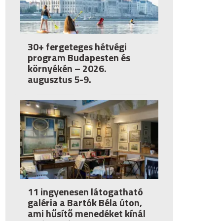
30+ fergeteges hétvégi
program Budapesten és
környékén – 2026.
augusztus 5-9.
11 ingyenesen látogatható
galéria a Bartók Béla úton,
ami hűsítő menedéket kínál