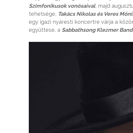
Szimfonikusok vonósaival
, majd augusz
tehetsége,
Takács Nikolas és Veres Móni
egy igazi nyáresti koncertre várja a kö
együttese, a
Sabbathsong Klezmer Band