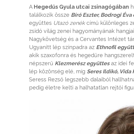
A
Hegedűs Gyula utcai zsinagógában
h
találkozik össze
Bíró Eszter, Bodrogi Éva
együttes
Utazó zenék
című különleges ze
zsidó világ zenei hagyományának hangjai
Nagykövetség és a Cervantes Intézet t
Ugyanitt lép színpadra az
Ethnofil együt
akik szaxofonra és hegedűre hangszerelt,
népszerű
Klezmerész együttes
az idei f
lép közönség elé, míg
Seres Ildikó, Vida
Seress Rezső legszebb dalaiból hallhatn
pedig életre kelti a halhatatlan rejtői fig