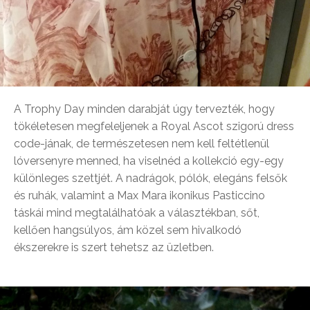
A Trophy Day minden darabját úgy tervezték, hogy
tökéletesen megfeleljenek a Royal Ascot szigorú dress
code-jának, de természetesen nem kell feltétlenül
lóversenyre menned, ha viselnéd a kollekció egy-egy
különleges szettjét. A nadrágok, pólók, elegáns felsők
és ruhák, valamint a Max Mara ikonikus Pasticcino
táskái mind megtalálhatóak a választékban, sőt,
kellően hangsúlyos, ám közel sem hivalkodó
ékszerekre is szert tehetsz az üzletben.