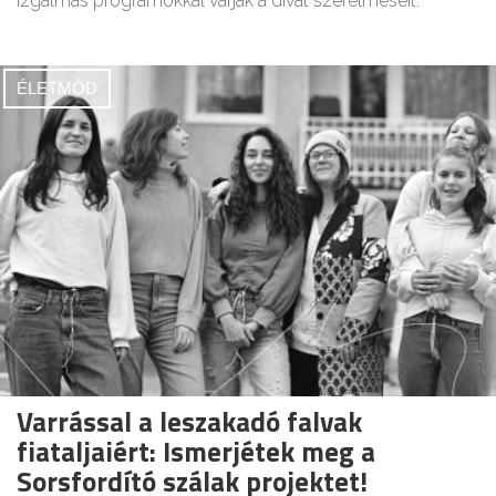
izgalmas programokkal várják a divat szerelmeseit.
ÉLETMÓD
Varrással a leszakadó falvak
fiataljaiért: Ismerjétek meg a
Sorsfordító szálak projektet!