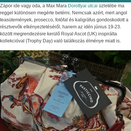
Zápor ide vagy oda, a Max Mara
Dorottyai utcai
üzletébe ma
reggel különösen megérte betérni. Nemcsak azért, mert angol
teasütemények, prosecco, fotófal és kaligráfus gondoskodott a
résztvevők elkényeztetéséről, hanem az idén június 19-23.
között megrendezésre kerülő Royal Ascot (UK) inspirálta
kollekcióval (Trophy Day) való találkozás élménye miatt is.