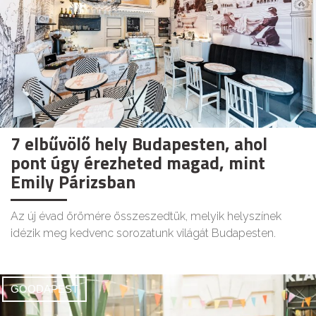
7 elbűvölő hely Budapesten, ahol
pont úgy érezheted magad, mint
Emily Párizsban
Az új évad örömére összeszedtük, melyik helyszínek
idézik meg kedvenc sorozatunk világát Budapesten.
GOODAPEST