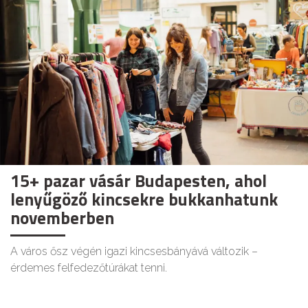
15+ pazar vásár Budapesten, ahol
lenyűgöző kincsekre bukkanhatunk
novemberben
A város ősz végén igazi kincsesbányává változik –
érdemes felfedezőtúrákat tenni.