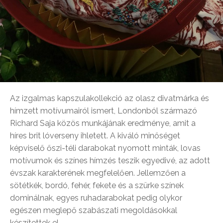
Az izgalmas kapszulakollekció az olasz divatmárka és
hímzett motívumairól ismert, Londonból származó
Richard Saja közös munkájának eredménye, amit a
híres brit lóverseny ihletett. A kiváló minőséget
képviselő őszi-téli darabokat nyomott minták, lovas
motívumok és színes hímzés teszik egyedivé, az adott
évszak karakterének megfelelően. Jellemzően a
sötétkék, bordó, fehér, fekete és a szürke színek
dominálnak, egyes ruhadarabokat pedig olykor
egészen meglepő szabászati megoldásokkal
készítettek el.