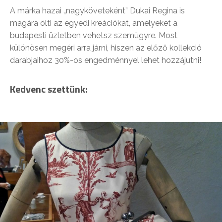
A márka hazai „nagyköveteként” Dukai Regina is
magára ölti az egyedi kreációkat, amelyeket a
budapesti üzletben vehetsz szemügyre. Most
különösen megéri arra járni, hiszen az előző kollekció
darabjaihoz 30%-os engedménnyel lehet hozzájutni!
Kedvenc szettünk: