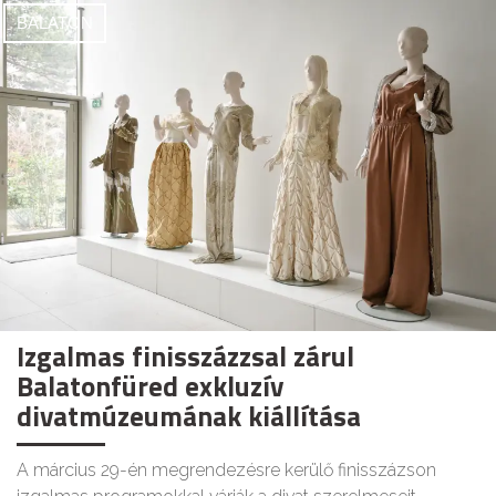
BALATON
Izgalmas finisszázzsal zárul
Balatonfüred exkluzív
divatmúzeumának kiállítása
A március 29-én megrendezésre kerülő finisszázson