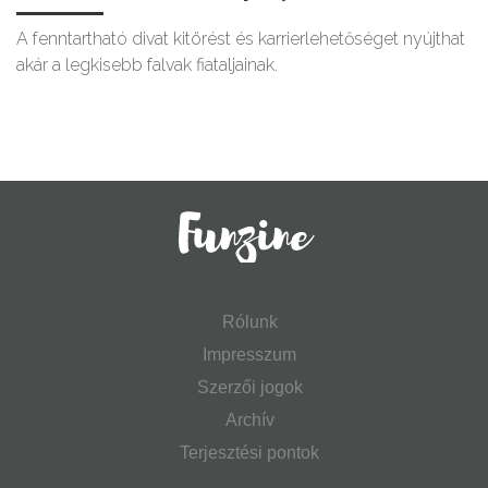
A fenntartható divat kitörést és karrierlehetőséget nyújthat
akár a legkisebb falvak fiataljainak.
Rólunk
Impresszum
Szerzői jogok
Archív
Terjesztési pontok