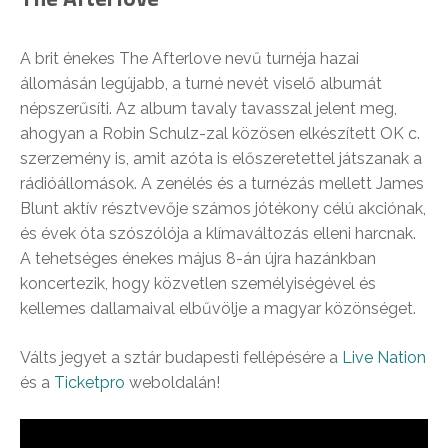
A brit énekes The Afterlove nevű turnéja hazai
állomásán legújabb, a turné nevét viselő albumát
népszerűsíti. Az album tavaly tavasszal jelent meg,
ahogyan a Robin Schulz-zal közösen elkészített OK c.
szerzemény is, amit azóta is előszeretettel játszanak a
rádióállomások. A zenélés és a turnézás mellett James
Blunt aktív résztvevője számos jótékony célú akciónak,
és évek óta szószólója a klímaváltozás elleni harcnak.
A tehetséges énekes május 8-án újra hazánkban
koncertezik, hogy közvetlen személyiségével és
kellemes dallamaival elbűvölje a magyar közönséget.
Válts jegyet a sztár budapesti fellépésére a
Live Nation
és a
Ticketpro
weboldalán!