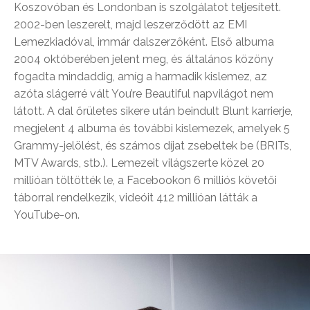
Koszovóban és Londonban is szolgálatot teljesített.
2002-ben leszerelt, majd leszerződött az EMI
Lemezkiadóval, immár dalszerzőként. Első albuma
2004 októberében jelent meg, és általános közöny
fogadta mindaddig, amíg a harmadik kislemez, az
azóta slágerré vált You’re Beautiful napvilágot nem
látott. A dal őrületes sikere után beindult Blunt karrierje,
megjelent 4 albuma és további kislemezek, amelyek 5
Grammy-jelölést, és számos díjat zsebeltek be (BRITs,
MTV Awards, stb.). Lemezeit világszerte közel 20
millióan töltötték le, a Facebookon 6 milliós követői
táborral rendelkezik, videóit 412 millióan látták a
YouTube-on.