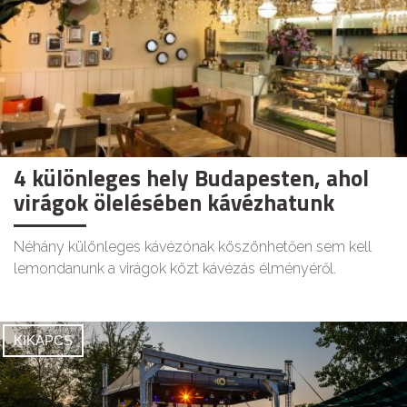
4 különleges hely Budapesten, ahol
virágok ölelésében kávézhatunk
Néhány különleges kávézónak köszönhetően sem kell
lemondanunk a virágok közt kávézás élményéről.
KIKAPCS