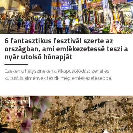
6 fantasztikus fesztivál szerte az
országban, ami emlékezetessé teszi a
nyár utolsó hónapját
Ezeken a helyszíneken a kikapcsolódást zenei és
kulturális élmények teszik még emlékezetesebbé.
GASZTRO