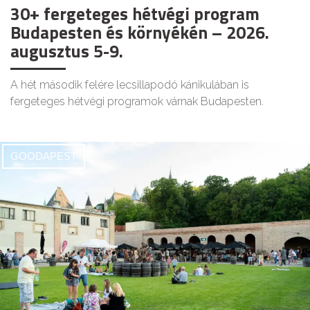
30+ fergeteges hétvégi program
Budapesten és környékén – 2026.
augusztus 5-9.
A hét második felére lecsillapodó kánikulában is
fergeteges hétvégi programok várnak Budapesten.
GOODAPEST