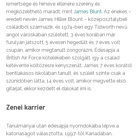
ismertsége és hírneve ellenére szerény és
megközelíthető maradt, mint
James Blunt
. Az énekes –
eredeti nevén James Hillier Blount – középosztálybeli
családból származik, és 1974-ben egy Tidworth nevű
angol városkában született. 3 éves korában már
furulyán játszott, 5 évesen hegedült és 7 éves volt
csupán, amikor megtanult zongorázni. Édesapja a
British Air Force kötelékében szolgált, így a család
kétévente költözésre kényszerült. James 7 éves korától
bentlakásos iskolában tanult, és szüleit szinte csak a
szünidőben látta. 14 éves volt, amikor megvette első
gitárját, ekkor kezdett el dalokat írni is.
Zenei karrier
Tanulmányai után édesapja nyomdokaiba lépve a
katonaságot választotta, 1997-től Kanadában,