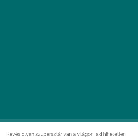
J
ames Blunt legutoljára 4 évvel ezelőtt
koncertezett Budapesten, ám május 8-
án végre visszatér, és a Papp László
Sportarénában lép fel rajongói
legnagyobb örömére.
Vérbeli zenész
Kevés olyan szupersztár van a világon, aki hihetetlen