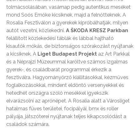
tolmácsolásában, vasárnap pedig autentikus meséket
mond Soós Emőke kicsiknek, majd a felnőtteknek. A
Rosalia Fesztiválon a gyerekek kipróbálhatják, milyen
autót vezetni, közlekedni.
A ŠKODA KRESZ Parkban
felállított közlekedési táblák és lábbal hajtható
kisautók mókás, de biztonságos szórakozást nyújtanak
a kicsiknek. A
Liget Budapest
Projekt
az Art Parkkal
és a Néprajzi Múzeummal karöltve számos izgalmas
gyerek-, és családbarát programmal érkezik a
fesztiválra. Hagyományőrző kiállításokkal, kézműves
foglalkozásokkal, mindent eldöntő versenyekkel és
hetedhét országra szóló mesékkel igyekszik
elvarázsolni az aprónépet. A Rosalia alatt a Városliget
hatalmas füves területei, focipályái, bmx és roller
pályája, játszóterei nyújtanak teljes kikapcsolódást a
családok számára.