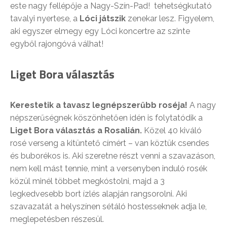
este nagy fellépője a Nagy-Szín-Pad! tehetségkutató
tavalyi nyertese, a
Lóci játszik
zenekar lesz. Figyelem,
aki egyszer elmegy egy Lóci koncertre az szinte
egyből rajongóvá válhat!
Liget Bora választás
Kerestetik a tavasz legnépszerűbb roséja!
A nagy
népszerűségnek köszönhetően idén is folytatódik a
Liget Bora választás a Rosalián.
Közel 40 kiváló
rosé verseng a kitüntető címért – van köztük csendes
és buborékos is. Aki szeretne részt venni a szavazáson,
nem kell mást tennie, mint a versenyben induló rosék
közül minél többet megkóstolni, majd a 3
legkedvesebb bort ízlés alapján rangsorolni. Aki
szavazatát a helyszínen sétáló hostesseknek adja le,
meglepetésben részesül.