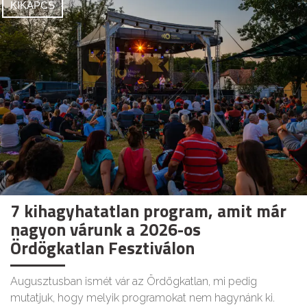
KIKAPCS
7 kihagyhatatlan program, amit már
nagyon várunk a 2026-os
Ördögkatlan Fesztiválon
Augusztusban ismét vár az Ördögkatlan, mi pedig
mutatjuk, hogy melyik programokat nem hagynánk ki.