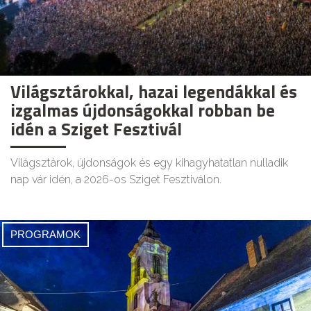
Világsztárokkal, hazai legendákkal és
izgalmas újdonságokkal robban be
idén a Sziget Fesztivál
Világsztárok, újdonságok és egy kihagyhatatlan nulladik
nap vár idén, a 2026-os Sziget Fesztiválon.
PROGRAMOK