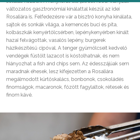
sétálás közben. A fénykorát élő „street food” irányzat
változatos gasztronómiai kínálattal készül az idei
Rosaliára is. Felfedezésre vár a bisztró konyha kínálata,
sajtok és sonkák világa, a kemencés buci és pita,
kolbászkák kenyértölcsérben, lepénykenyérben kínált
hazai felvágottak, vasalós lepény, burgerek
házikészítésű cipóval. A tenger gyümölcseit kedvelő
vendégek füstölt lazacot is kóstolhatnak, és nem
hiányozhat a fish and chips sem. Az édesszájúak sem
maradnak éhesek, lesz kifejezetten a Rosaliára
megálmodott kürtőskalács, bonbonok, csokoládés
finomságok, macaronok, főzött fagylaltok, rétesek és
finom kávé.