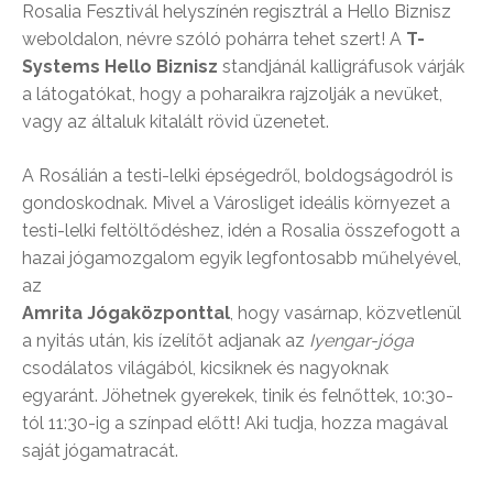
Rosalia Fesztivál helyszínén regisztrál a Hello Biznisz
weboldalon, névre szóló pohárra tehet szert! A
T-
Systems Hello Biznisz
standjánál kalligráfusok várják
a látogatókat, hogy a poharaikra rajzolják a nevüket,
vagy az általuk kitalált rövid üzenetet.
A Rosálián a testi-lelki épségedről, boldogságodról is
gondoskodnak. Mivel a Városliget ideális környezet a
testi-lelki feltöltődéshez, idén a Rosalia összefogott a
hazai jógamozgalom egyik legfontosabb műhelyével,
az
Amrita Jógaközponttal
, hogy vasárnap, közvetlenül
a nyitás után, kis ízelítőt adjanak az
Iyengar-jóga
csodálatos világából, kicsiknek és nagyoknak
egyaránt. Jöhetnek gyerekek, tinik és felnőttek, 10:30-
tól 11:30-ig a színpad előtt! Aki tudja, hozza magával
saját jógamatracát.