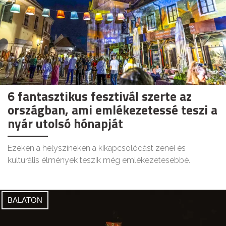
6 fantasztikus fesztivál szerte az
országban, ami emlékezetessé teszi a
nyár utolsó hónapját
Ezeken a helyszíneken a kikapcsolódást zenei és
kulturális élmények teszik még emlékezetesebbé.
BALATON