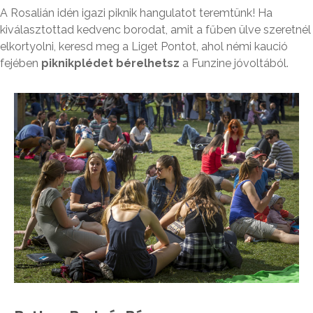
A Rosalián idén igazi piknik hangulatot teremtünk! Ha
kiválasztottad kedvenc borodat, amit a fűben ülve szeretnél
elkortyolni, keresd meg a Liget Pontot, ahol némi kaució
fejében
piknikplédet bérelhetsz
a Funzine jóvoltából.