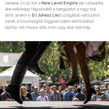
zenekar. 20.30-kor a
New Level Empire
lép színpadra,
akik kellőképp felpezsdítik a hangulatot a nagy buli
előtt, amikor is
DJ Juhász Laci
szolgáltat változatos
zenét. A közönségtől függően bármi előfordulhat:
hiphop, rnb, house, dnb, rock vagy akár dubstep.