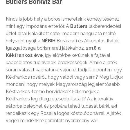
Butlers Borkvíz Bár
Nincs is jobb hely a boros ismereteink elmélyítéséhez,
mint egy impozáns enteriőr. A
Butlers
lakberendezési
üzlet által kialakított sátor modern hangulata méltó
helyszínt nyújt a
NÉBIH
Borászati és Alkoholos Italok
Igazgatósága borismereti játékaihoz.
2018 a
Kékfrankos éve
, így előtérbe kerülnek a fajtával
kapcsolatos tudnivalók, érdekességek. Amire a játék
során választ kaphatunk: vajon el tudjuk-e dönteni egy
Kékfrankos roséról, hogy valódi vagy sem? Meg tudjuk
mondani, hogy melyek Magyarország legjelentősebb
Kékfrankos-termő borvidékei? Felismerjük a
Kékfrankos legjellegzetesebb illatait? Az interaktív
sátorba beléphet és próbára teheti tudását bárki, aki
rendelkezik egy Rosalia logós kóstolópohárral. A játék
végén mindenkire garantált nyeremény vár!