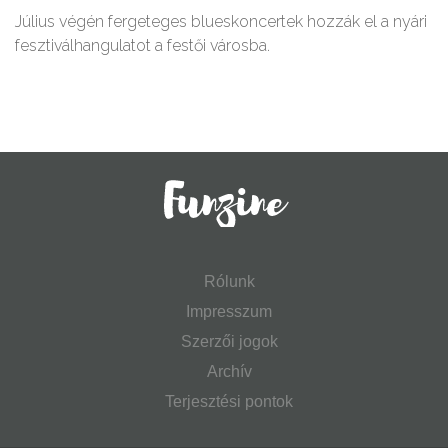
Július végén fergeteges blueskoncertek hozzák el a nyári
fesztiválhangulatot a festői városba.
Rólunk
Impresszum
Szerzői jogok
Archív
Terjesztési pontok