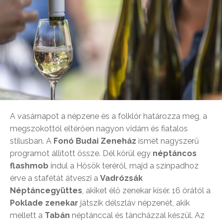
A vasárnapot a népzene és a folklór határozza meg, a
megszokottól eltérően nagyon vidám és fiatalos
stílusban. A
Fonó Budai Zeneház
ismét nagyszerű
programot állított össze. Dél körül egy
néptáncos
flashmob
indul a Hősök teréről, majd a színpadhoz
érve a stafétát átveszi a
Vadrózsák
Néptáncegyüttes
, akiket élő zenekar kísér. 16 órától a
Poklade zenekar
játszik délszláv népzenét, akik
mellett a
Tabán
néptánccal és táncházzal készül. Az