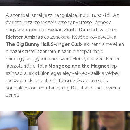
A szombat ismét jazz hangulattal indul. 14.30-tól „Az
év fiatal jazz-zenésze” verseny nyertesei lépnek a
nagyközönség elé:
Farkas Zsolti Quartet
, valamint
Richter Ambrus
és zenekara. Később következik a
The Big Bunny Hall Swinger Club
, aki nem ismeretlen
a hazai szintér számára, hiszen a csapat majd
mindegyike egykor a népszerű Honeyball zenekarban
játszott. 18.30-tól a
Mongooz and the Magnet
lép
színpadra, akik különleges elegyét képviselik a vérbeli
rock&rollnak, a szétesős funknak és az érzelgős
soulnak. A koncert után éjfélig DJ Juhász Laci keveri a
zenét.