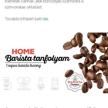
trainerek vannak, akik biztosítják számodra a
színvonalas oktatást.
További infókért katt
ide
.