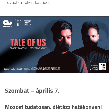
További infókért katt
ide
.
Szombat – április 7.
Mozogj tudatosan, diétázz hatékonyan!