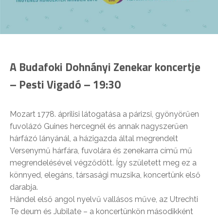
A Budafoki Dohnányi Zenekar koncertje
– Pesti Vigadó – 19:30
Mozart 1778. áprilisi látogatása a párizsi, gyönyörűen
fuvolázó Guines hercegnél és annak nagyszerűen
hárfázó lányánál, a házigazda által megrendelt
Versenymű hárfára, fuvolára és zenekarra című mű
megrendelésével végződött. Így született meg ez a
könnyed, elegáns, társasági muzsika, koncertünk első
darabja.
Händel első angol nyelvű vallásos műve, az Utrechti
Te deum és Jubilate – a koncertünkön másodikként