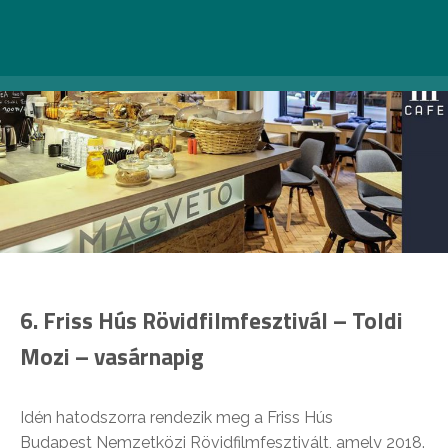
További infóért katt
ide
.
6. Friss Hús Rövidfilmfesztivál – Toldi
Mozi – vasárnapig
Idén hatodszorra rendezik meg a Friss Hús
Budapest Nemzetközi Rövidfilmfesztivált, amely 2018.