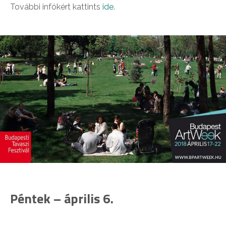
További infókért kattints
ide
.
Péntek – április 6.