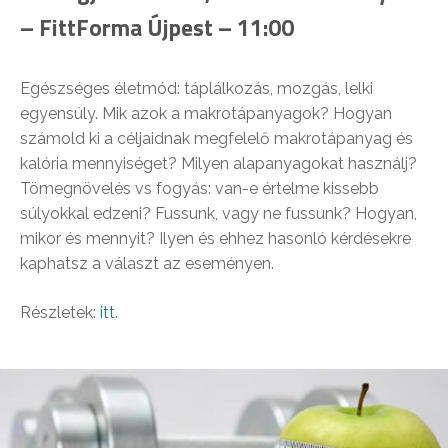
– FittForma Újpest – 11:00
Egészséges életmód: táplálkozás, mozgás, lelki
egyensúly. Mik azok a makrotápanyagok? Hogyan
számold ki a céljaidnak megfelelő makrotápanyag és
kalória mennyiséget? Milyen alapanyagokat használj?
Tömegnövelés vs fogyás: van-e értelme kissebb
súlyokkal edzeni? Fussunk, vagy ne fussunk? Hogyan,
mikor és mennyit? Ilyen és ehhez hasonló kérdésekre
kaphatsz a választ az eseményen.
Részletek:
itt
.