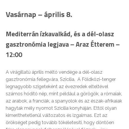
Vasárnap – április 8.
Mediterrán ízkavalkád, és a dél-olasz
gasztronómia legjava – Araz Étterem –
12:00
A virágillatú április méltó vendége a dél-olasz
gasztronómia fellegvára, Szicília. A Földközi-tenger
legnagyobb szigeteként az évezredek elteltével
számos hódító nép, mint például a görögök, a rómaiak,
az arabok, a franciák, a spanyolok és az észak-afrikaiak
hagytak mély nyomot Szicília konyháján. Ettől olyan
kimeríthetetlenül változatos és izgalmas. Ezt az
örökséget pedig tovább tökéletesíti, hogy döntően