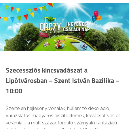
Szecessziós kincsvadászat a
Lipótvárosban – Szent István Bazilika –
10:00
Szertelen hajlékony vonalak, hullámzó dekoráció,
varázslatos magyaros díszítőelemek, kovácsoltvas és
kerámia – a múlt századforduló szárnyaló fantáziájú