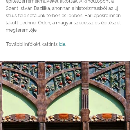
építészei remekműveket alkottak. A kiindulópont a
Szent István Bazilika, ahonnan a historizmusból az új
stílus felé sétálunk térben és időben. Pár lépésre innen
lakott Lechner Ödön, a magyar szecessziós építészet
megteremtője.
További infókért kattints
ide
.