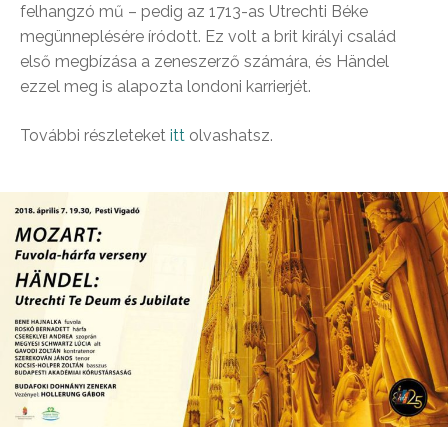
felhangzó mű – pedig az 1713-as Utrechti Béke
megünneplésére íródott. Ez volt a brit királyi család
első megbízása a zeneszerző számára, és Händel
ezzel meg is alapozta londoni karrierjét.
További részleteket
itt
olvashatsz.