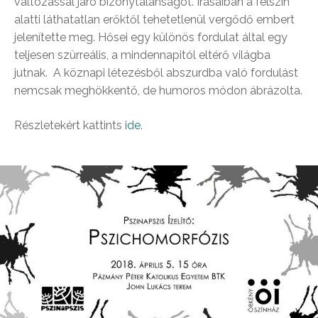
változással járó bizonytalanságot. Írásaiban a felszín
alatti láthatatlan erőktől tehetetlenül vergődő embert
jelenítette meg. Hősei egy különös fordulat által egy
teljesen szürreális, a mindennapitól eltérő világba
jutnak.
A köznapi létezésből abszurdba való fordulást
nemcsak meghökkentő, de humoros módon ábrázolta.
Részletekért kattints
ide
.