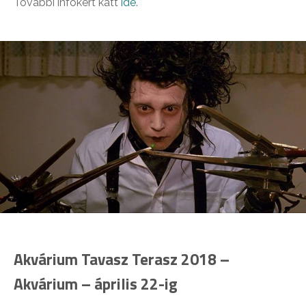
További infókért katt
ide
.
Akvárium Tavasz Terasz 2018 –
Akvárium – április 22-ig