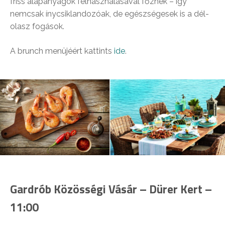
friss alapanyagok felhasználásával főznek – így
nemcsak ínycsiklandozóak, de egészségesek is a dél-
olasz fogások.
A brunch menüjéért kattints
ide
.
Gardrób Közösségi Vásár – Dürer Kert –
11:00