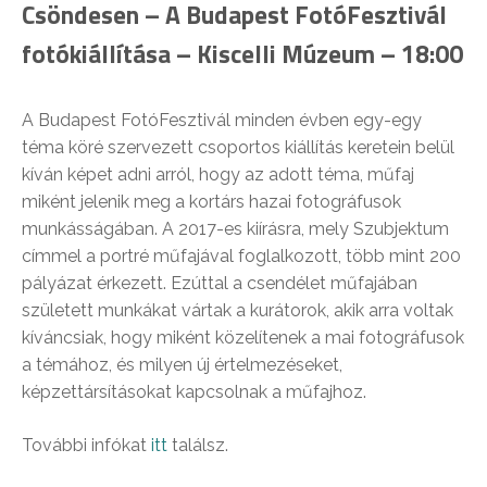
Csöndesen – A Budapest FotóFesztivál
fotókiállítása – Kiscelli Múzeum – 18:00
A Budapest FotóFesztivál minden évben egy-egy
téma köré szervezett csoportos kiállítás keretein belül
kíván képet adni arról, hogy az adott téma, műfaj
miként jelenik meg a kortárs hazai fotográfusok
munkásságában. A 2017-es kiírásra, mely Szubjektum
címmel a portré műfajával foglalkozott, több mint 200
pályázat érkezett. Ezúttal a csendélet műfajában
született munkákat vártak a kurátorok, akik arra voltak
kíváncsiak, hogy miként közelítenek a mai fotográfusok
a témához, és milyen új értelmezéseket,
képzettársításokat kapcsolnak a műfajhoz.
További infókat
itt
találsz.