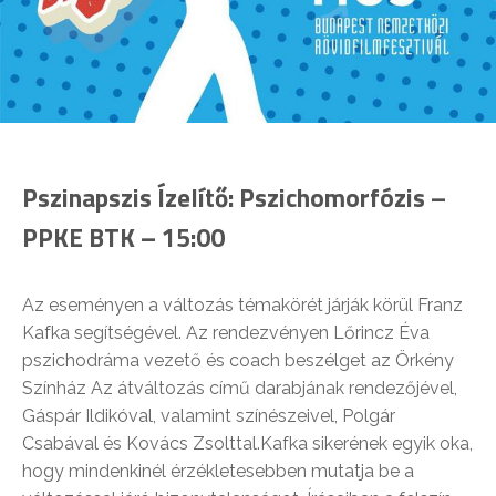
Pszinapszis Ízelítő: Pszichomorfózis –
PPKE BTK – 15:00
Az eseményen a változás témakörét járják körül Franz
Kafka segítségével. Az rendezvényen Lőrincz Éva
pszichodráma vezető és coach beszélget az Örkény
Színház Az átváltozás című darabjának rendezőjével,
Gáspár Ildikóval, valamint színészeivel, Polgár
Csabával és Kovács Zsolttal.Kafka sikerének egyik oka,
hogy mindenkinél érzékletesebben mutatja be a