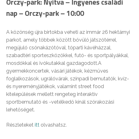
Orczy-park: Nyitva – Ingyenes családi
nap – Orczy-park – 10:00
A közönség újra birtokba veheti az immár 26 hektárnyi
parkot, amely többek között bővülő játszótérrel,
megújuló csónakázótóval, tóparti kávéházzal,
szabadtéri sporteszközökkel, futó- és sportpályákkal,
mosdókkal és ivókutakkal gazdagodott.A
gyermekkoncertek, vásári játékok, kézműves
foglalkozások, ugrálóvárak, színpadi bemutatók, kvíz-
és nyereményjátékok, valamint street food
kitelepülések mellett rengeteg interaktív
sport
bemutató és -vetélkedő kínál szórakozási
lehetőséget.
Részleteket
itt
olvashatsz.