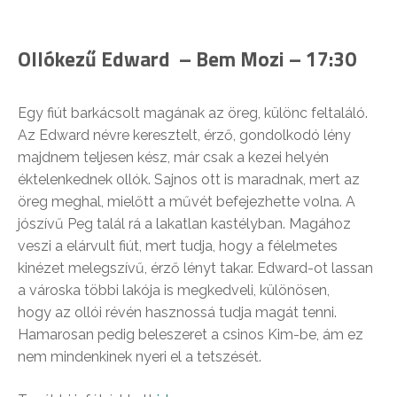
Ollókezű Edward – Bem Mozi – 17:30
Egy fiút barkácsolt magának az öreg, különc feltaláló.
Az Edward névre keresztelt, érző, gondolkodó lény
majdnem teljesen kész, már csak a kezei helyén
éktelenkednek ollók. Sajnos ott is maradnak, mert az
öreg meghal, mielőtt a művét befejezhette volna. A
jószívű Peg talál rá a lakatlan kastélyban. Magához
veszi a elárvult fiút, mert tudja, hogy a félelmetes
kinézet melegszívű, érző lényt takar. Edward-ot lassan
a városka többi lakója is megkedveli, különösen,
hogy
az ollói révén hasznossá tudja magát tenni.
Hamarosan pedig beleszeret a csinos Kim-be, ám ez
nem mindenkinek nyeri el a tetszését.