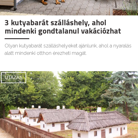
3 kutyabarát szálláshely, ahol
mindenki gondtalanul vakációzhat
Olyan kutyabarát szálláshelyeket ajánlunk, ahol a nyaralás
alatt mindenki otthon érezheti magát.
UTAZÁS