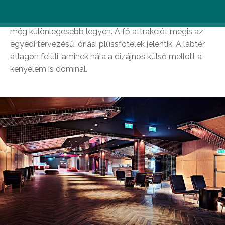
vetítőgépekkel és különleges hangrendszerrel (Dolby
Atmos 360) lett felszerelve, hogy a mozizás élménye
még különlegesebb legyen. A fő attrakciót mégis az
egyedi tervezésű, óriási plüssfotelek jelentik. A lábtér
átlagon felüli, aminek hála a dizájnos külső mellett a
kényelem is dominál.