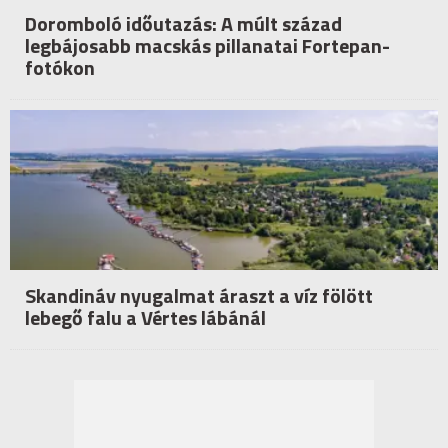
Doromboló időutazás: A múlt század
legbájosabb macskás pillanatai Fortepan-
fotókon
Skandináv nyugalmat áraszt a víz fölött
lebegő falu a Vértes lábánál