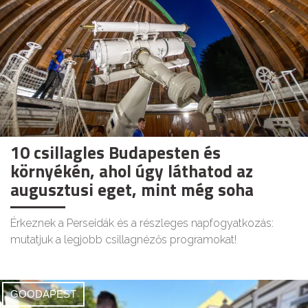
10 csillagles Budapesten és
környékén, ahol úgy láthatod az
augusztusi eget, mint még soha
Érkeznek a Perseidák és a részleges napfogyatkozás:
mutatjuk a legjobb csillagnézős programokat!
GOODAPEST