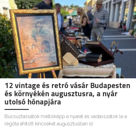
12 vintage és retró vásár Budapesten
és környékén augusztusra, a nyár
utolsó hónapjára
Búcsúztassátok méltóképp a nyarat és vadásszátok le a
régóta áhított kincseket augusztusban is!