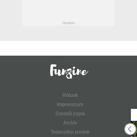
Rólunk
Impresszum
Szerzői jogok
Archív
Terjesztési pontok