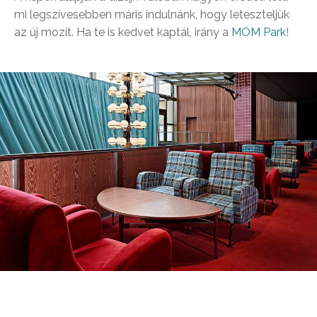
mi legszívesebben máris indulnánk, hogy leteszteljük
az új mozit. Ha te is kedvet kaptál, irány a
MOM Park
!