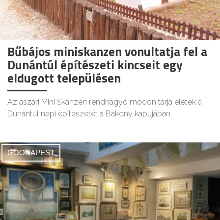
Bűbájos miniskanzen vonultatja fel a
Dunántúl építészeti kincseit egy
eldugott településen
Az ászári Mini Skanzen rendhagyó módon tárja elétek a
Dunántúl népi építészetét a Bakony kapujában.
GOODAPEST