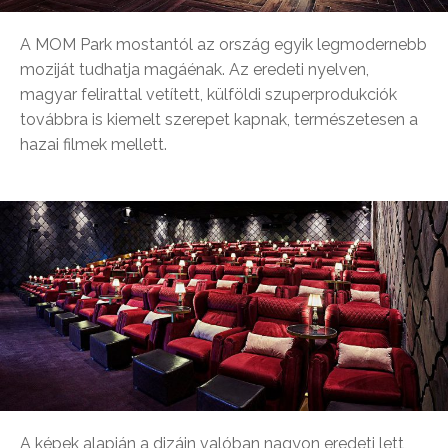
A MOM Park mostantól az ország egyik legmodernebb
moziját tudhatja magáénak. Az eredeti nyelven,
magyar felirattal vetített, külföldi szuperprodukciók
továbbra is kiemelt szerepet kapnak, természetesen a
hazai filmek mellett.
A képek alapján a dizájn valóban nagyon eredeti lett,