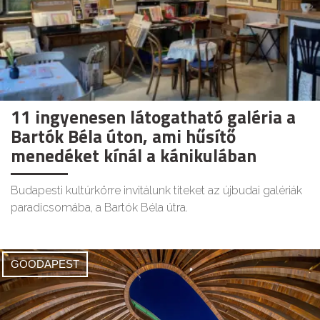
11 ingyenesen látogatható galéria a
Bartók Béla úton, ami hűsítő
menedéket kínál a kánikulában
Budapesti kultúrkörre invitálunk titeket az újbudai galériák
paradicsomába, a Bartók Béla útra.
GOODAPEST