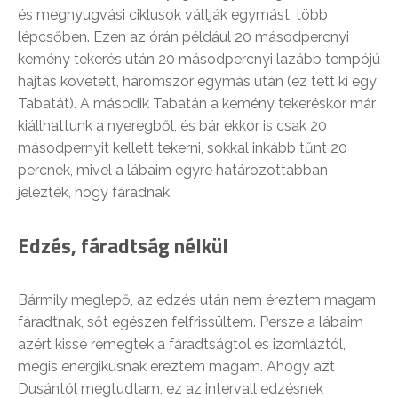
és megnyugvási ciklusok váltják egymást, több
lépcsőben. Ezen az órán például 20 másodpercnyi
kemény tekerés után 20 másodpercnyi lazább tempójú
hajtás követett, háromszor egymás után (ez tett ki egy
Tabatát). A második Tabatán a kemény tekeréskor már
kiállhattunk a nyeregből, és bár ekkor is csak 20
másodpernyit kellett tekerni, sokkal inkább tűnt 20
percnek, mivel a lábaim egyre határozottabban
jelezték, hogy fáradnak.
Edzés, fáradtság nélkül
Bármily meglepő, az edzés után nem éreztem magam
fáradtnak, sőt egészen felfrissültem. Persze a lábaim
azért kissé remegtek a fáradtságtól és izomláztól,
mégis energikusnak éreztem magam. Ahogy azt
Dusántól megtudtam, ez az intervall edzésnek