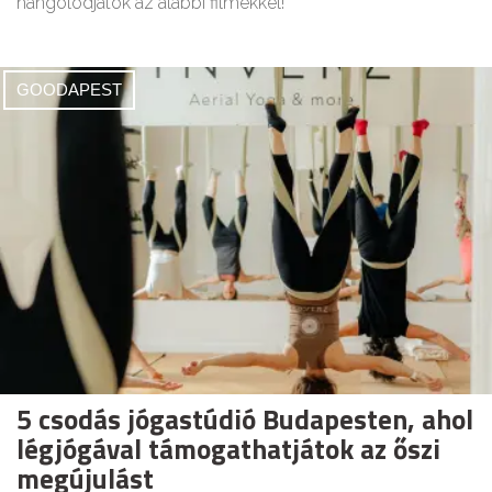
hangolódjatok az alábbi filmekkel!
GOODAPEST
5 csodás jógastúdió Budapesten, ahol
légjógával támogathatjátok az őszi
megújulást