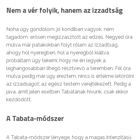
Nem a vér folyik, hanem az izzadtság
Noha úgy gondolom, jó kondiban vagyok, nem
tagadom, erősen megizzasztott az edzés. Negyed óra
múlva már patakokban folyt rólam az izzadtság,
ahogy hol nyeregben, hol a nyeregből kiállva
próbáltam úgy tekerni, hogy ne én legyek a
leghangosabban lihegő résztvevő a teremben. Fél óra
múlva pedig már úgy éreztem, nincs is értelme letörölni
az izzadságot: az egész testem verejtékezett. Pedig a
java, amit jelen esetben Tabatának hívunk, csak ekkor
kezdődött.
A Tabata-módszer
A Tabata-módszer lényege, hogy a magas intenzitású