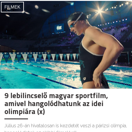
FILMEK
9 lebilincselő magyar sportfilm,
amivel hangolódhatunk az idei
olimpiára (x)
Július 26-án hivatalosan is kezdetét veszi a párizsi olimpia,