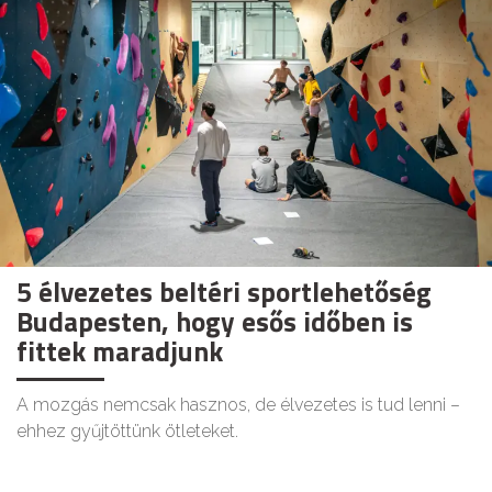
5 élvezetes beltéri sportlehetőség
Budapesten, hogy esős időben is
fittek maradjunk
A mozgás nemcsak hasznos, de élvezetes is tud lenni –
ehhez gyűjtöttünk ötleteket.