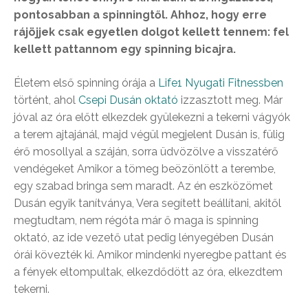
pontosabban a spinningtől. Ahhoz, hogy erre
rájöjjek csak egyetlen dolgot kellett tennem: fel
kellett pattannom egy spinning bicajra.
Életem első spinning órája a
Life1 Nyugati Fitnessben
történt, ahol
Csepi Dusán oktató
izzasztott meg. Már
jóval az óra előtt elkezdek gyülekezni a tekerni vágyók
a terem ajtajánál, majd végül megjelent Dusán is, fülig
érő mosollyal a száján, sorra üdvözölve a visszatérő
vendégeket Amikor a tömeg beözönlött a terembe,
egy szabad bringa sem maradt. Az én eszközömet
Dusán egyik tanítványa, Vera segített beállítani, akitől
megtudtam, nem régóta már ő maga is spinning
oktató, az ide vezető utat pedig lényegében Dusán
órái kövezték ki. Amikor mindenki nyeregbe pattant és
a fények eltompultak, elkezdődött az óra, elkezdtem
tekerni.