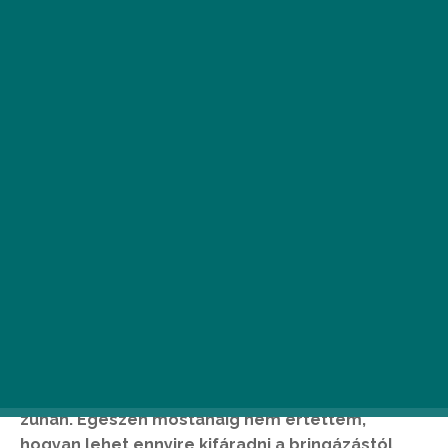
A
Spinning® edzésről eddig mindig az
első Bridget Jones-film egyik jelenete
jutott az eszembe, amikor Bridget
eszeveszetten teker egy szobabiciklin,
amiről végül a fáradtságtól félájultan a padlóra
zuhan. Egészen mostanáig nem értettem,
hogyan lehet ennyire kifáradni a bringázástól,