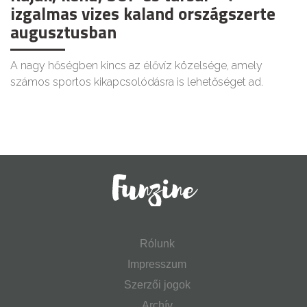
izgalmas vizes kaland országszerte
augusztusban
A nagy hőségben kincs az élővíz közelsége, amely
számos sportos kikapcsolódásra is lehetőséget ad.
Rólunk
Impresszum
Szerzői jogok
Archív