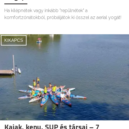
Ha kilépnétek vagy inkább "repülnétek" a
komfortzónátokból, próbáljátok ki ősszel az aerial yogát!
KIKAPCS
Kajak, kenu, SUP és társai – 7