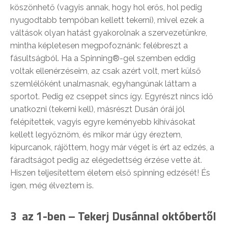
köszönhető (vagyis annak, hogy hol erős, hol pedig
nyugodtabb tempóban kellett tekerni), mivel ezek a
váltások olyan hatást gyakorolnak a szervezetünkre,
mintha képletesen megpofoznánk: felébreszt a
fásultságból. Ha a Spinning®-gel szemben eddig
voltak ellenérzéseim, az csak azért volt, mert külső
szemlélőként unalmasnak, egyhangúnak láttam a
sportot. Pedig ez cseppet sincs így. Egyrészt nincs idő
unatkozni (tekerni kell), másrészt Dusán órái jól
felépítettek, vagyis egyre keményebb kihívásokat
kellett legyőznöm, és mikor már úgy éreztem,
kipurcanok, rájöttem, hogy már véget is ért az edzés, a
fáradtságot pedig az elégedettség érzése vette át.
Hiszen teljesítettem életem első spinning edzését! És
igen, még élveztem is.
3 az 1-ben – Tekerj Dusánnal októbertől