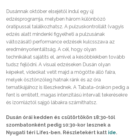
Dusánnak október elsejétől indul egy új
edzésprogramja, melyben három különböző
óratípussal találkozhatsz. A pulzuskontrollált (vagyis
edzés alatt mindenki figyelheti a pulzusának
változását) performance edzések kulcsszava az
eredményorientáltság. A cél, hogy olyan
technikákat sajátíts el, amivel a későbbiekben tovább
tudsz fejlődni. A visual edzéseken Dusán olyan
képeket, videókat vetít majd a mögötte álló falra,
melyek ösztönzőleg hatnak ránk és az óra
tematikájához is illeszkednek. A Tabata-órákon pedig a
fent is említett, magas intenzitású intervall tekerésekre
és izomláztól sajgó lábakra számíthatsz.
Dusán órái kedden és csütörtökön 18:30-tól
szombatonként pedig 10:30-kor lesznek a
Nyugati téri Life1-ben. Részletekért katt
ide
.