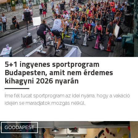
5+1 ingyenes sportprogram
Budapesten, amit nem érdemes
kihagyni 2026 nyarán
Íme fél tucat sportprogram az idei nyárra, hogy a vakáció
idején se maradjatok mozgás nélkül.
GOODAPEST