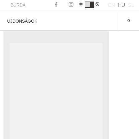
EN
HU
SL
BURDA
ÚJDONSÁGOK