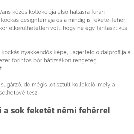
Vans közös kollekciója első hallásra furán
kockás designtémája és a mindig is fekete-fehér
kor elkerülhetetlen volt, hogy ne egy fantasztikus
 kockás nyakkendős képe, Lagerfeld oldalprofilja a
zer forintos bőr hátizsákon rengeteg
t.
gárzó, de mégis letisztult kollekció, mely a
selhetővé teszi.
i a sok feketét némi fehérrel