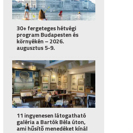
30+ fergeteges hétvégi
program Budapesten és
környékén – 2026.
augusztus 5-9.
11 ingyenesen látogatható
galéria a Bartók Béla úton,
ami hűsítő menedéket kínál