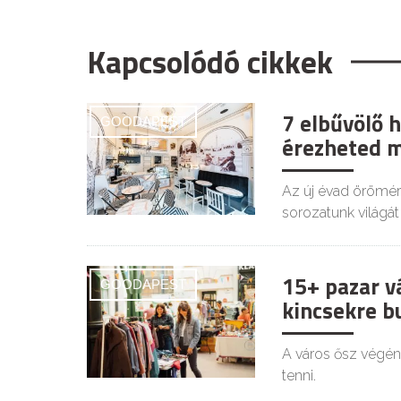
Kapcsolódó cikkek
7 elbűvölő 
GOODAPEST
érezheted m
Az új évad örömér
sorozatunk világá
15+ pazar v
GOODAPEST
kincsekre 
A város ősz végén
tenni.