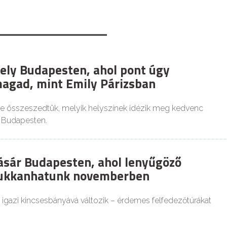
hely Budapesten, ahol pont úgy
agad, mint Emily Párizsban
e összeszedtük, melyik helyszínek idézik meg kedvenc
t Budapesten.
ásár Budapesten, ahol lenyűgöző
bukkanhatunk novemberben
 igazi kincsesbányává változik – érdemes felfedezőtúrákat