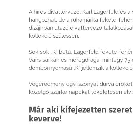
A híres divattervező, Karl Lagerfeld és a 
hangozhat, de a ruhamárka fekete-fehér 
dizájnban utazó divattervező találkozása
kollekció szülessen.
Sok-sok „K” betű, Lagerfeld fekete-fehér
Vans sarkán és méregdrága, mintegy 75 e
dombornyomású „K” jellemzik a kollekció
Végeredmény egy iszonyat durva erőket su
közelgő szürke napokat tökéletesen elvi
Már aki kifejezetten szeret
keverve!