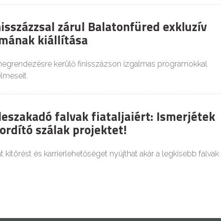
isszázzsal zárul Balatonfüred exkluzív
ának kiállítása
egrendezésre kerülő finisszázson izgalmas programokkal
elmeseit.
leszakadó falvak fiataljaiért: Ismerjétek
ordító szálak projektet!
t kitörést és karrierlehetőséget nyújthat akár a legkisebb falvak