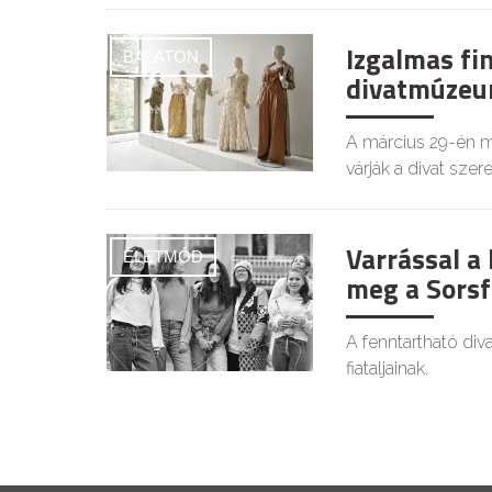
Izgalmas fin
BALATON
divatmúzeum
A március 29-én m
várják a divat szer
Varrással a 
ÉLETMÓD
meg a Sorsf
A fenntartható diva
fiataljainak.