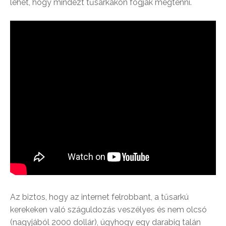
lehet, hogy mindezt tűsarkakon fogják megtenni.
Az biztos, hogy az internet felrobbant, a tűsarkú
kerekeken való száguldozás veszélyes és nem olcsó
(nagyjából 2000 dollár), úgyhogy egy darabig talán