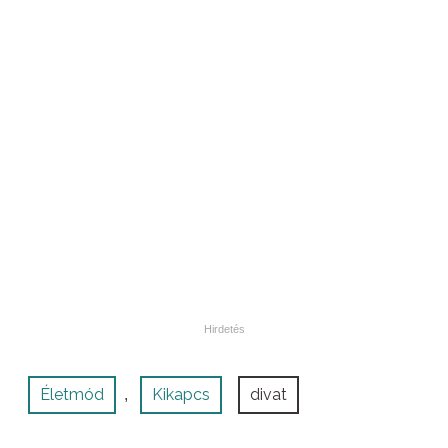
Életmód
Kikapcs
divat
,