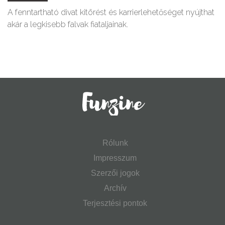
A fenntartható divat kitörést és karrierlehetőséget nyújthat
akár a legkisebb falvak fiataljainak.
Rólunk
Impresszum
Szerzői jogok
Archív
Terjesztési pontok