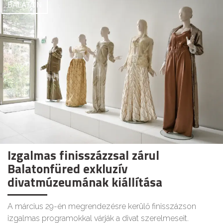
BALATON
Izgalmas finisszázzsal zárul
Balatonfüred exkluzív
divatmúzeumának kiállítása
A március 29-én megrendezésre kerülő finisszázson
izgalmas programokkal várják a divat szerelmeseit.