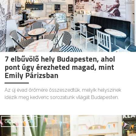
7 elbűvölő hely Budapesten, ahol
pont úgy érezheted magad, mint
Emily Párizsban
Az új évad örömére összeszedtük, melyik helyszínek
idézik meg kedvenc sorozatunk világát Budapesten.
GOODAPEST