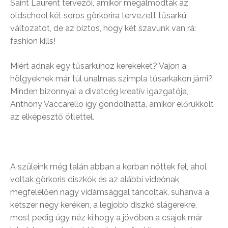
Saint Laurent tervezői, amikor megálmodták az
oldschool két soros görkorira tervezett tűsarkú
változatot, de az biztos, hogy két szavunk van rá:
fashion kills!
Miért adnak egy tűsarkúhoz kerekeket? Vajon a
hölgyeknek már túl unalmas szimpla tűsarkakon járni?
Minden bizonnyal a divatcég kreatív igazgatója,
Anthony Vaccarello így gondolhatta, amikor előrukkolt
az elképesztő ötlettel.
A szüleink még talán abban a korban nőttek fel, ahol
voltak görkoris diszkók és az alábbi videónak
megfelelően nagy vidámsággal táncoltak, suhanva a
kétszer négy keréken, a legjobb diszkó slágerekre,
most pedig úgy néz ki,hogy a jövőben a csajok már