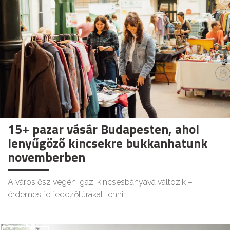
15+ pazar vásár Budapesten, ahol
lenyűgöző kincsekre bukkanhatunk
novemberben
A város ősz végén igazi kincsesbányává változik –
érdemes felfedezőtúrákat tenni.