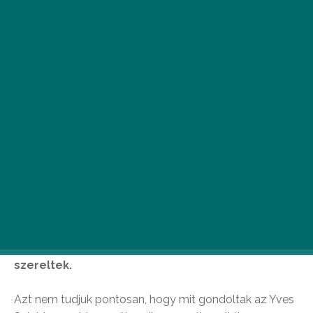
G
örkorizni biztosan sokan tudnak, de
most egy olyan görkorit mutatunk be,
ami még az edzettebbeket is
megizzaszthatja. Figyelem, egy olyan
korcsolyát muatunk be, melyeket tűsarkakra
szereltek.
Azt nem tudjuk pontosan, hogy mit gondoltak az Yves