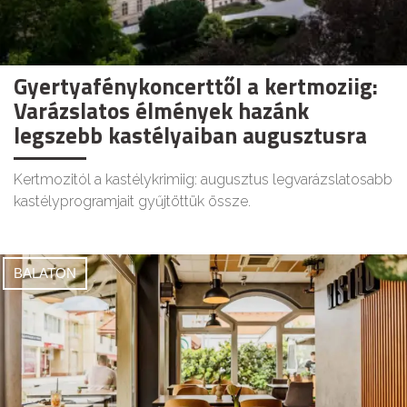
Gyertyafénykoncerttől a kertmoziig:
Varázslatos élmények hazánk
legszebb kastélyaiban augusztusra
Kertmozitól a kastélykrimiig: augusztus legvarázslatosabb
kastélyprogramjait gyűjtöttük össze.
BALATON