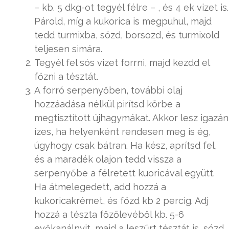
– kb. 5 dkg-ot tegyél félre – , és 4 ek vizet is.
Párold, míg a kukorica is megpuhul, majd
tedd turmixba, sózd, borsozd, és turmixold
teljesen simára.
Tegyél fel sós vizet forrni, majd kezdd el
főzni a tésztát.
A forró serpenyőben, további olaj
hozzáadása nélkül pirítsd körbe a
megtisztított újhagymákat. Akkor lesz igazán
ízes, ha helyenként rendesen meg is ég,
úgyhogy csak bátran. Ha kész, aprítsd fel,
és a maradék olajon tedd vissza a
serpenyőbe a félretett kuoricával együtt.
Ha átmelegedett, add hozzá a
kukoricakrémet, és főzd kb 2 percig. Adj
hozzá a tészta főzőlevéből kb. 5-6
evőkanálnyit, majd a leszűrt tésztát is, sózd,