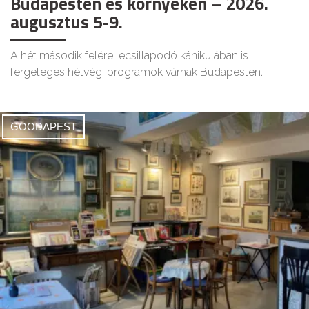
Budapesten és környékén – 2026.
augusztus 5-9.
A hét második felére lecsillapodó kánikulában is
fergeteges hétvégi programok várnak Budapesten.
GOODAPEST