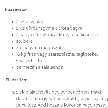
Hozzávalók:
2 ek olívaolaj
1 kis vöröshagyma apróra vágva
2 nagy cső kukorica, kb. 25 dkg kukorica
só, bors
4 újhagyma megtisztítva
½ kg friss vagy száraztészta, tagliatelle,
spagetti, stb.
parmezán a tálaláshoz
Elkészítés:
1 ek olajat hevíts egy serpenyőben, majd
dobd rá a hagymát és párold 3-4 percig, míg
puha lesz. Add hozzá a kukorica nagy részét