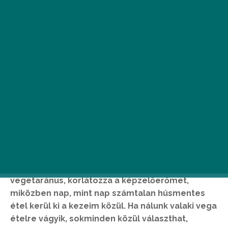
N
ehéz a sorsa a vegáknak, ha
húsevőkhöz hívják őket vendégségbe.
Valahogy én is leblokkolok,
egyszerűen maga a cimke, hogy
vegetaránus, korlátozza a képzelőerőmet,
miközben nap, mint nap számtalan húsmentes
étel kerül ki a kezeim közül. Ha nálunk valaki vega
ételre vágyik, sokminden közül választhat,