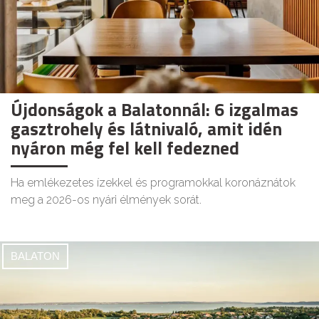
Újdonságok a Balatonnál: 6 izgalmas
gasztrohely és látnivaló, amit idén
nyáron még fel kell fedezned
Ha emlékezetes ízekkel és programokkal koronáznátok
meg a 2026-os nyári élmények sorát.
BALATON