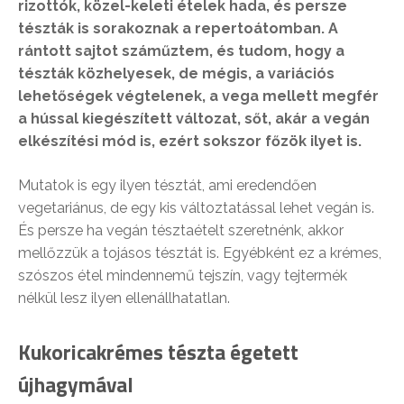
rizottók, közel-keleti ételek hada, és persze
tészták is sorakoznak a repertoátomban. A
rántott sajtot száműztem, és tudom, hogy a
tészták közhelyesek, de mégis, a variációs
lehetőségek végtelenek, a vega mellett megfér
a hússal kiegészített változat, sőt, akár a vegán
elkészítési mód is, ezért sokszor főzök ilyet is.
Mutatok is egy ilyen tésztát, ami eredendően
vegetariánus, de egy kis változtatással lehet vegán is.
És persze ha vegán tésztaételt szeretnénk, akkor
mellőzzük a tojásos tésztát is. Egyébként ez a krémes,
szószos étel mindennemű tejszín, vagy tejtermék
nélkül lesz ilyen ellenállhatatlan.
Kukoricakrémes tészta égetett
újhagymával