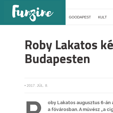
GOODAPEST
KULT
Roby Lakatos ké
Budapesten
•
2017. JÚL. 8.
R
oby Lakatos augusztus 6-án 
a fővárosban. A művész „a ci