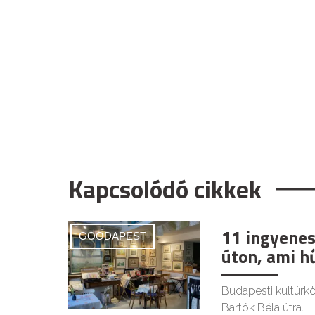
Kapcsolódó cikkek
11 ingyenes
GOODAPEST
úton, ami h
Budapesti kultúrkör
Bartók Béla útra.