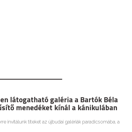
en látogatható galéria a Bartók Béla
űsítő menedéket kínál a kánikulában
re invitálunk titeket az újbudai galériák paradicsomába, a