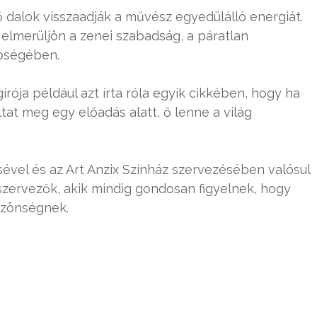
dalok visszaadják a művész egyedülálló energiát.
elmerüljön a zenei szabadság, a páratlan
épségében.
ója például azt írta róla egyik cikkében, hogy ha
ltat meg egy előadás alatt, ő lenne a világ
vel és az Art Anzix Színház szervezésében valósul
szervezők, akik mindig gondosan figyelnek, hogy
özönségnek.