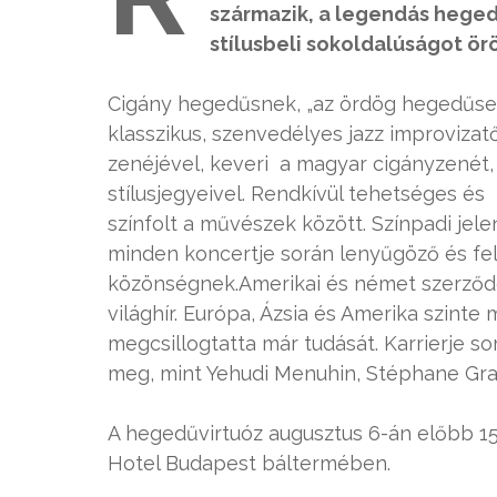
származik, a legendás hegedű
stílusbeli sokoldalúságot örö
Cigány hegedűsnek, „az ördög hegedűsekén
klasszikus, szenvedélyes jazz improvizat
zenéjével, keveri a magyar cigányzenét,
stílusjegyeivel. Rendkívül tehetséges és
színfolt a művészek között. Színpadi jele
minden koncertje során lenyűgöző és fel
közönségnek.Amerikai és német szerződé
világhír. Európa, Ázsia és Amerika szint
megcsillogtatta már tudását. Karrierje 
meg, mint Yehudi Menuhin, Stéphane Gra
A hegedűvirtuóz augusztus 6-án előbb 15 
Hotel Budapest báltermében.