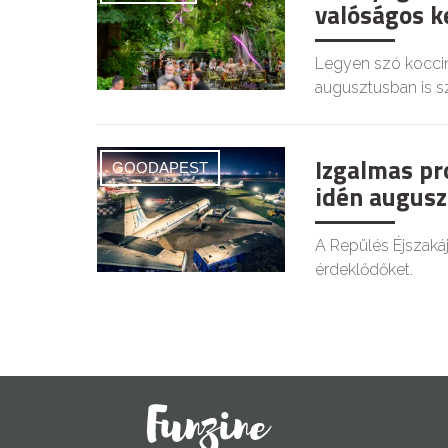
valóságos ke
Legyen szó koccin
augusztusban is s
Izgalmas pr
GOODAPEST
idén augusz
A Repülés Éjszaká
érdeklődőket.