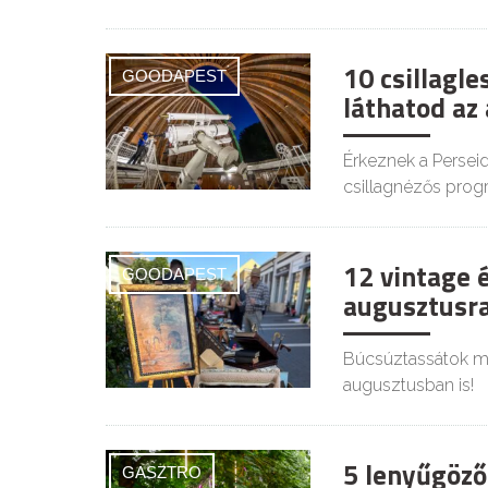
10 csillagl
GOODAPEST
láthatod az
Érkeznek a Persei
csillagnézős prog
12 vintage 
GOODAPEST
augusztusra
Búcsúztassátok mél
augusztusban is!
5 lenyűgöző
GASZTRO