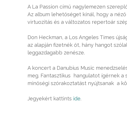
A La Passion című nagylemezen szereplő 
Az album lehetőséget kínál, hogy a néző 
virtuozitás és a változatos repertoár sz
Don Heckman, a Los Angeles Times újságír
az alapján fizetnék őt, hány hangot szóla
leggazdagabb zenésze.
A koncert a Danubius Music menedzselésé
meg. Fantasztikus hangulatot ígérnek a 
minőségi szórakoztatást nyújtsanak a k
Jegyekért kattints
ide
.