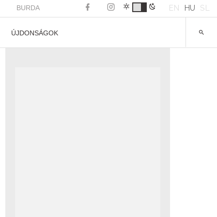
EN
HU
SL
BURDA
ÚJDONSÁGOK