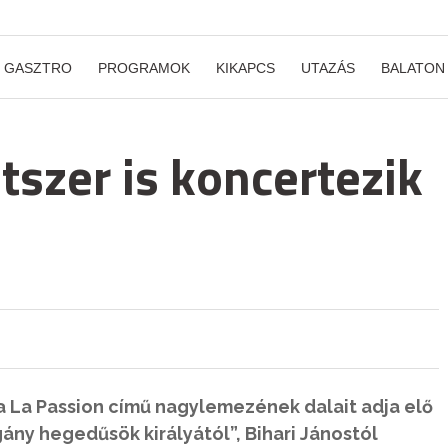
GASZTRO
PROGRAMOK
KIKAPCS
UTAZÁS
BALATON
tszer is koncertezik
a La Passion című nagylemezének dalait adja elő
gány hegedűsök királyától”, Bihari Jánostól