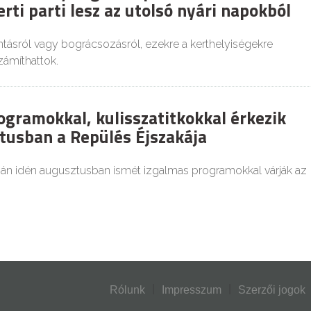
rti parti lesz az utolsó nyári napokból
tásról vagy bográcsozásról, ezekre a kerthelyiségekre
zámíthattok.
ogramokkal, kulisszatitkokkal érkezik
tusban a Repülés Éjszakája
ján idén augusztusban ismét izgalmas programokkal várják az
Rólunk
Impresszum
Szerzői jogok