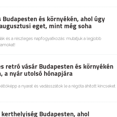
es Budapesten és környékén, ahol úgy
 augusztusi eget, mint még soha
dák és a részleges napfogyatkozás: mutatjuk a legjobb
ramokat!
és retró vásár Budapesten és környékén
, a nyár utolsó hónapjára
tóképp a nyarat és vadásszátok le a régóta áhított kincseket
 kerthelyiség Budapesten, ahol