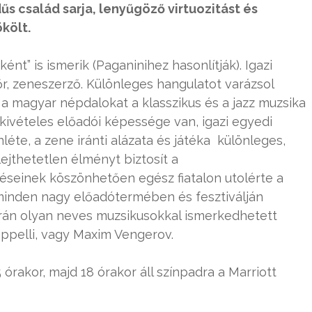
s család sarja, lenyűgöző virtuozitást és
költ.
t” is ismerik (Paganinihez hasonlítják). Igazi
őr, zeneszerző. Különleges hangulatot varázsol
 a magyar népdalokat a klasszikus és a jazz muzsika
 kivételes előadói képessége van, igazi egyedi
nléte, a zene iránti alázata és játéka különleges,
ejthetetlen élményt biztosít a
seinek köszönhetően egész fiatalon utolérte a
e minden nagy előadótermében és fesztiválján
során olyan neves muzsikusokkal ismerkedhetett
ppelli, vagy Maxim Vengerov.
órakor, majd 18 órakor áll színpadra a Marriott