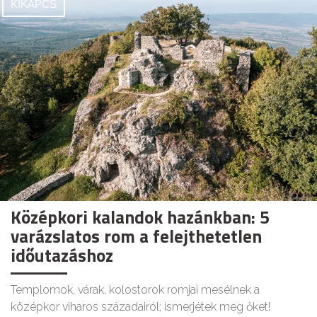
KIKAPCS
Középkori kalandok hazánkban: 5
varázslatos rom a felejthetetlen
időutazáshoz
Templomok, várak, kolostorok romjai mesélnek a
középkor viharos századairól; ismerjétek meg őket!