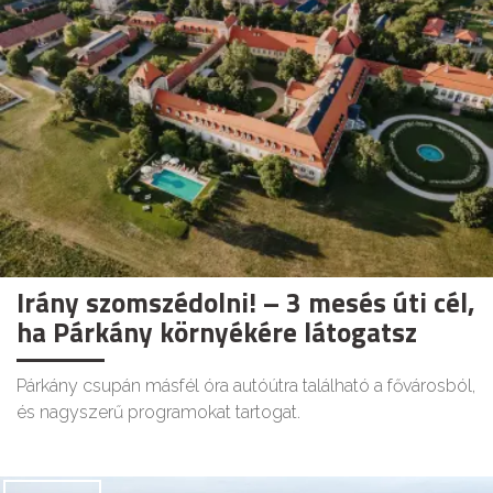
Irány szomszédolni! – 3 mesés úti cél,
ha Párkány környékére látogatsz
Párkány csupán másfél óra autóútra található a fővárosból,
és nagyszerű programokat tartogat.