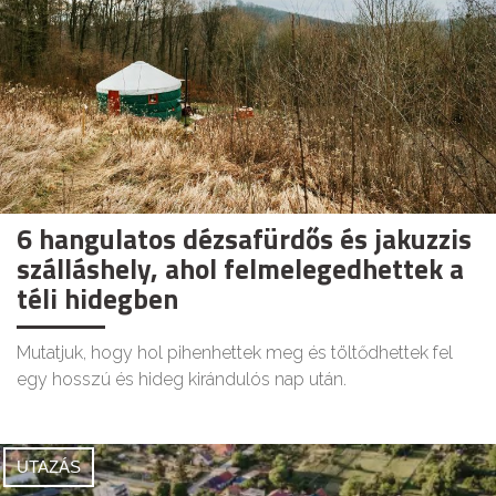
6 hangulatos dézsafürdős és jakuzzis
szálláshely, ahol felmelegedhettek a
téli hidegben
Mutatjuk, hogy hol pihenhettek meg és töltődhettek fel
egy hosszú és hideg kirándulós nap után.
UTAZÁS