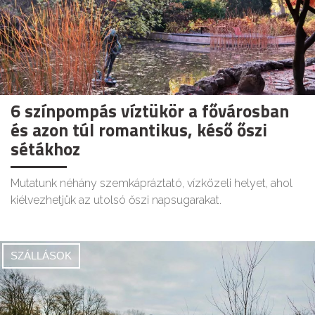
6 színpompás víztükör a fővárosban
és azon túl romantikus, késő őszi
sétákhoz
Mutatunk néhány szemkápráztató, vízközeli helyet, ahol
kiélvezhetjük az utolsó őszi napsugarakat.
SZÁLLÁSOK