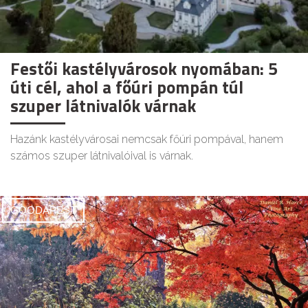
Festői kastélyvárosok nyomában: 5
úti cél, ahol a főúri pompán túl
szuper látnivalók várnak
Hazánk kastélyvárosai nemcsak főúri pompával, hanem
számos szuper látnivalóival is várnak.
GOODAPEST