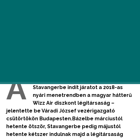
A
svájci Bázelbe és a norvégiai
Stavangerbe indít járatot a 2018-as
nyári menetrendben a magyar hátterű
Wizz Air diszkont légitársaság –
jelentette be Váradi József vezérigazgató
csütörtökön Budapesten.Bázelbe márciustól
hetente ötször, Stavangerbe pedig májustól
hetente kétszer indulnak majd a légitársaság