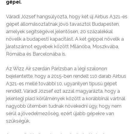
gépei.
Váradi József hangsúlyozta, hogy két új Airbus A321-es
gépet állomásoztatnak jövő tavasztól Budapesten,
amelyek segítségével jelentősen, 20 százalékkal
növelik a budapesti kapacitást. A két géppel növelik a
járatszámot egyebek között Milánóba, Moszkvába,
Rómába és Barcelonába is.
Az Wizz Air szerdán Párizsban a légi szalonon
bejelentette, hogy a 2015-ben rendelt 110 darab Airbus
A321-es mellé további 10, ugyanilyen típusú gépet
rendelt. Váradi József ezt azzal magyarázta, hogy a
jelenlegi piaci körülmények között a korábbinál vártnál
nagyobb ütemben tudnak növekedni úgy, hogy nem
sérül a jövedelmezőség, ezért újabb gépekre van
szükségük.