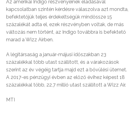
Az amerikai Indigo részvényeinek eladásával
kapcsolatban szintén kérdésre válaszolva azt mondta,
befektetőjük teljes érdekeltségük mindössze 15
százalékát adta el, ezek részvényben voltak, de más
változás nem történt, az Indigo továbbra is befektető
marad a Wizz Airben.
A légitársaság a január-májusi időszakban 23
százalékkal több utast szállított, és a várakozások
szerint az év végéig tartja majd ezt a bővülési ütemet.
A 2017-es pénzügyi évben az előző évihez képest 18
százalékkal több, 22,7 millió utast szállított a Wizz Air.
MTI