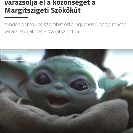
varázsolja el a közönséget a
Margitszigeti Szökőkút
Minden péntek és szombat este ingyenes Disney-műsor
várja a látogatókat a Margitszigeten.
KIKAPCS