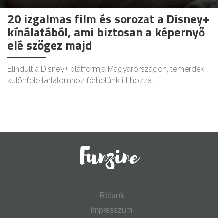
20 izgalmas film és sorozat a Disney+
kínálatából, ami biztosan a képernyő
elé szögez majd
Elindult a Disney+ platformja Magyarországon, temérdek
különféle tartalomhoz férhetünk itt hozzá.
Rólunk
Impresszum