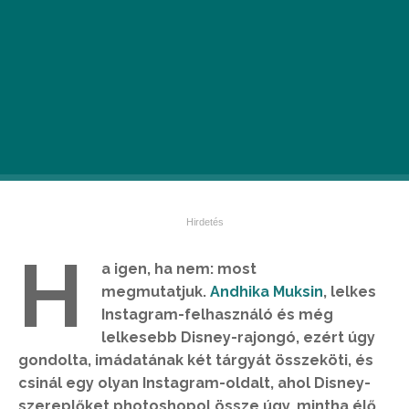
H
a igen, ha nem: most
megmutatjuk.
Andhika Muksin
, lelkes
Instagram-felhasználó és még
lelkesebb Disney-rajongó, ezért úgy
gondolta, imádatának két tárgyát összeköti, és
csinál egy olyan Instagram-oldalt, ahol Disney-
szereplőket photoshopol össze úgy, mintha élő