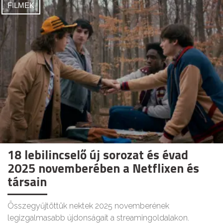
FILMEK
18 lebilincselő új sorozat és évad
2025 novemberében a Netflixen és
társain
Összegyűjtöttük nektek 2025 novemberének
legizgalmasabb újdonságait a streamingoldalakon.