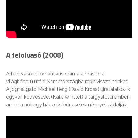
A felolvasó (2008)
A felolvasó c. romantikus dráma a második
világháború utáni Németországba repít vissza minket:
A joghallgató Michael Berg (David Kross) újratalálkozik
egykori kedvesével (Kate Winslet) a tárgyalóteremben,
amint a nőt egy háborús bűncselekménnyel vádolják.