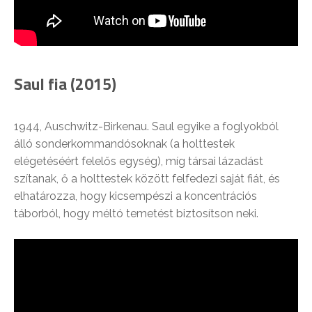
Saul fia (2015)
1944, Auschwitz-Birkenau. Saul egyike a foglyokból
álló sonderkommandósoknak (a holttestek
elégetéséért felelős egység), míg társai lázadást
szítanak, ő a holttestek között felfedezi saját fiát, és
elhatározza, hogy kicsempészi a koncentrációs
táborból, hogy méltó temetést biztosítson neki.