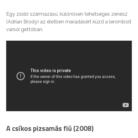
Egy zsidó származású, különösen tehetséges zenész
(Adrian Brody) az életben maradásért küzd a lerombolt
varsói gettóban.
A csíkos pizsamás fiú (2008)