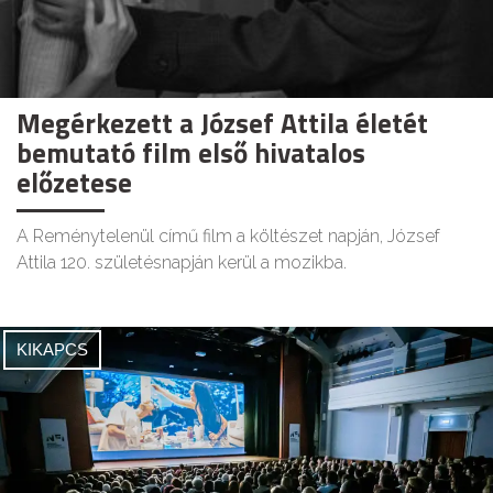
Megérkezett a József Attila életét
bemutató film első hivatalos
előzetese
A Reménytelenül című film a költészet napján, József
Attila 120. születésnapján kerül a mozikba.
KIKAPCS