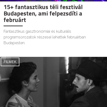
15+ fantasztikus téli fesztivál
Budapesten, ami felpezsdíti a
februárt
Fantasztikus gasztronómiai és kulturális
programsorozatok részesei lehettek februárban
Budapesten.
FILMEK