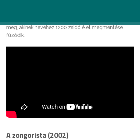
Steven Spielberg Oskar Schindler, a német származású
üzletember (Liam Neeson) igaz történetét filmesítette
meg, akinek nevéhez 1200 zsidó élet megmentése
fűződik.
A zongorista (2002)