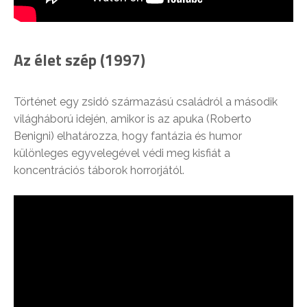
Az élet szép (1997)
Történet egy zsidó származású családról a második
világháború idején, amikor is az apuka (Roberto
Benigni) elhatározza, hogy fantázia és humor
különleges egyvelegével védi meg kisfiát a
koncentrációs táborok horrorjától.