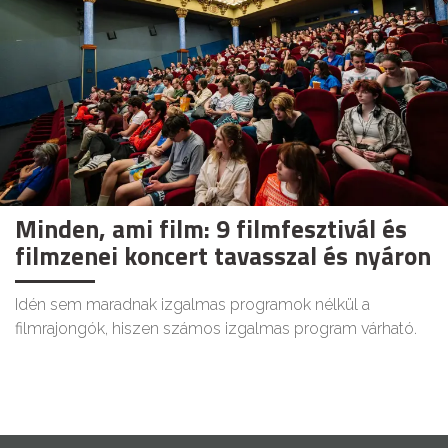
Minden, ami film: 9 filmfesztivál és
filmzenei koncert tavasszal és nyáron
Idén sem maradnak izgalmas programok nélkül a
filmrajongók, hiszen számos izgalmas program várható.