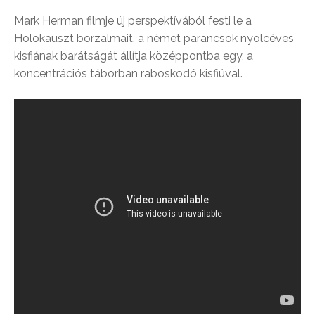
Mark Herman filmje új perspektívából festi le a
Holokauszt borzalmait, a német parancsok nyolcéves
kisfiának barátságát állítja középpontba egy, a
koncentrációs táborban raboskodó kisfiúval.