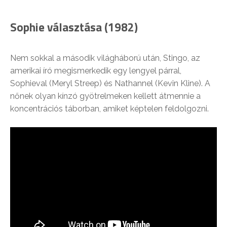
Sophie választása (1982)
Nem sokkal a második világháború után, Stingo, az
amerikai író megismerkedik egy lengyel párral,
Sophieval (Meryl Streep) és Nathannel (Kevin Kline). A
nőnek olyan kínzó gyötrelmeken kellett átmennie a
koncentrációs táborban, amiket képtelen feldolgozni.