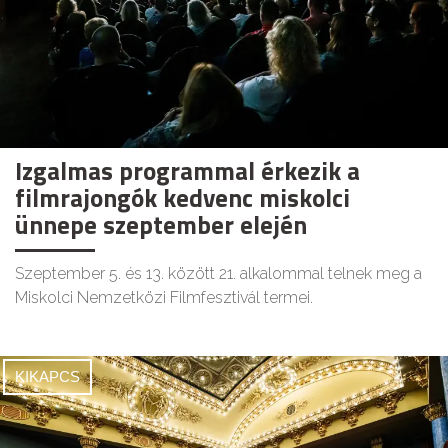
Izgalmas programmal érkezik a
filmrajongók kedvenc miskolci
ünnepe szeptember elején
Szeptember 5. és 13. között 21. alkalommal telnek meg a
Miskolci Nemzetközi Filmfesztivál termei.
KIKAPCS