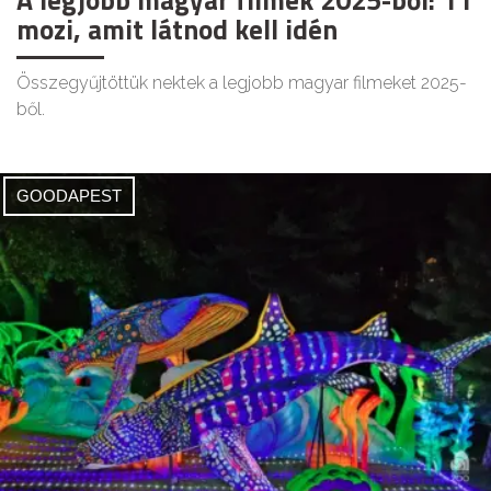
A legjobb magyar filmek 2025-ből: 11
mozi, amit látnod kell idén
Összegyűjtöttük nektek a legjobb magyar filmeket 2025-
ből.
GOODAPEST